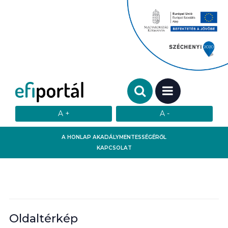
Keresendő szó:
MENÜ
A HONLAP AKADÁLYMENTESSÉGÉRŐL
KAPCSOLAT
Oldaltérkép