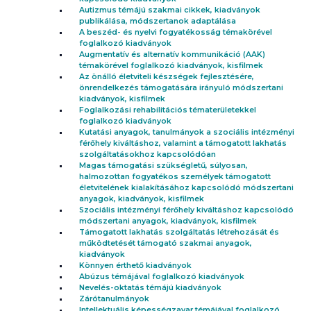
Autizmus témájú szakmai cikkek, kiadványok
publikálása, módszertanok adaptálása
A beszéd- és nyelvi fogyatékosság témakörével
foglalkozó kiadványok
Augmentatív és alternatív kommunikáció (AAK)
témakörével foglalkozó kiadványok, kisfilmek
Az önálló életviteli készségek fejlesztésére,
önrendelkezés támogatására irányuló módszertani
kiadványok, kisfilmek
Foglalkozási rehabilitációs tématerületekkel
foglalkozó kiadványok
Kutatási anyagok, tanulmányok a szociális intézményi
férőhely kiváltáshoz, valamint a támogatott lakhatás
szolgáltatásokhoz kapcsolódóan
Magas támogatási szükségletű, súlyosan,
halmozottan fogyatékos személyek támogatott
életvitelének kialakításához kapcsolódó módszertani
anyagok, kiadványok, kisfilmek
Szociális intézményi férőhely kiváltáshoz kapcsolódó
módszertani anyagok, kiadványok, kisfilmek
Támogatott lakhatás szolgáltatás létrehozását és
működtetését támogató szakmai anyagok,
kiadványok
Könnyen érthető kiadványok
Abúzus témájával foglalkozó kiadványok
Nevelés-oktatás témájú kiadványok
Zárótanulmányok
Intellektuális képességzavar témájával foglalkozó