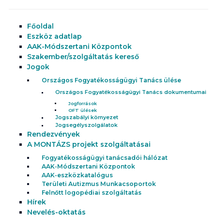
Főoldal
Eszköz adatlap
AAK-Módszertani Központok
Szakember/szolgáltatás kereső
Jogok
Országos Fogyatékosságügyi Tanács ülése
Országos Fogyatékosságügyi Tanács dokumentumai
Jogforrások
OFT ülések
Jogszabályi környezet
Jogsegélyszolgálatok
Rendezvények
A MONTÁZS projekt szolgáltatásai
Fogyatékosságügyi tanácsadói hálózat
AAK-Módszertani Központok
AAK-eszközkatalógus
Területi Autizmus Munkacsoportok
Felnőtt logopédiai szolgáltatás
Hírek
Nevelés-oktatás