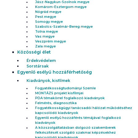
Jász-Nagykun-Szolnok megye
Komárom-Esztergom megye
Nógrád megye
Pest megye
Somogy megye
Szabolcs-Szatmár-Bereg megye
Tolna megye
Vas megye
Veszprém megye
Zala megye
Közösségi élet
Érdekvédelem
Sorstársak
Egyenlő esélyű hozzáférhetőség
Kiadványok, kisfilmek
Fogyatékosságtudományi Szemle
MONTÁZS projekt kisfilmjei
PDA témakörrel foglalkozó kiadványok
Felmérés, diagnosztika
Fogyatékosságügyi tanácsadói hálózat működéséhez
kapcsolódó kiadványok
Egyenlő esélyű hozzáférés témájával foglalkozó
kiadványok
A közszolgáltatásban dolgozó szakemberek
felkészítését szolgáló szakmai képzésekhez
kapcsolódó kiadványok