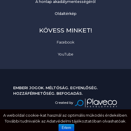
A honlap akadálymentességéről
Oldaltérkép
KÖVESS MINKET!
Facebook
YouTube
EMBERI JOGOK. MÉLTÓSÁG. EGYENLŐSÉG.
HOZZÁFÉRHETŐSÉG. BEFOGADÁS.
Created by
A weboldal cookie-kat használ az optimális működés érdekében.
További tudnivalók az Adatvédelmi tájékoztatóban olvashatóak.
Értem