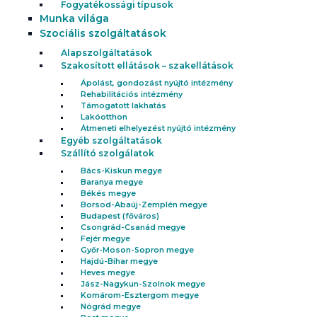
Fogyatékossági típusok
Munka világa
Szociális szolgáltatások
Alapszolgáltatások
Szakosított ellátások – szakellátások
Ápolást, gondozást nyújtó intézmény
Rehabilitációs intézmény
Támogatott lakhatás
Lakóotthon
Átmeneti elhelyezést nyújtó intézmény
Egyéb szolgáltatások
Szállító szolgálatok
Bács-Kiskun megye
Baranya megye
Békés megye
Borsod-Abaúj-Zemplén megye
Budapest (főváros)
Csongrád-Csanád megye
Fejér megye
Győr-Moson-Sopron megye
Hajdú-Bihar megye
Heves megye
Jász-Nagykun-Szolnok megye
Komárom-Esztergom megye
Nógrád megye