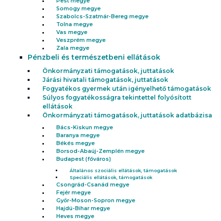
Pest megye
Somogy megye
Szabolcs-Szatmár-Bereg megye
Tolna megye
Vas megye
Veszprém megye
Zala megye
Pénzbeli és természetbeni ellátások
Önkormányzati támogatások, juttatások
Járási hivatali támogatások, juttatások
Fogyatékos gyermek után igényelhető támogatások
Súlyos fogyatékosságra tekintettel folyósított
ellátások
Önkormányzati támogatások, juttatások adatbázisa
Bács-Kiskun megye
Baranya megye
Békés megye
Borsod-Abaúj-Zemplén megye
Budapest (főváros)
Általános szociális ellátások, támogatások
Speciális ellátások, támogatások
Csongrád-Csanád megye
Fejér megye
Győr-Moson-Sopron megye
Hajdú-Bihar megye
Heves megye