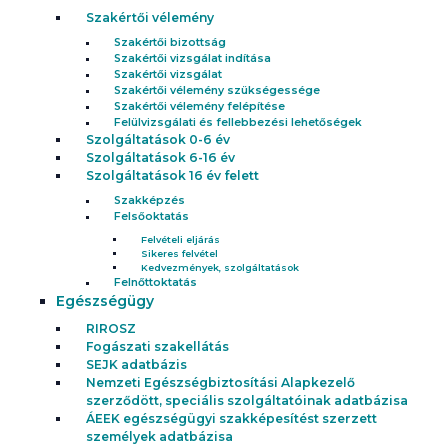
Szakértői vélemény
Szakértői bizottság
Szakértői vizsgálat indítása
Szakértői vizsgálat
Szakértői vélemény szükségessége
Szakértői vélemény felépítése
Felülvizsgálati és fellebbezési lehetőségek
Szolgáltatások 0-6 év
Szolgáltatások 6-16 év
Szolgáltatások 16 év felett
Szakképzés
Felsőoktatás
Felvételi eljárás
Sikeres felvétel
Kedvezmények, szolgáltatások
Felnőttoktatás
Egészségügy
RIROSZ
Fogászati szakellátás
SEJK adatbázis
Nemzeti Egészségbiztosítási Alapkezelő
szerződött, speciális szolgáltatóinak adatbázisa
ÁEEK egészségügyi szakképesítést szerzett
személyek adatbázisa