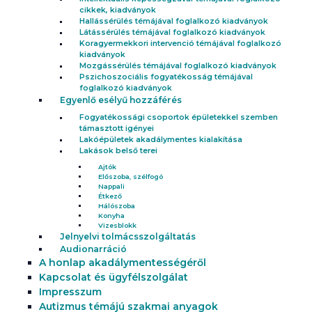
cikkek, kiadványok
Hallássérülés témájával foglalkozó kiadványok
Látássérülés témájával foglalkozó kiadványok
Koragyermekkori intervenció témájával foglalkozó
kiadványok
Mozgássérülés témájával foglalkozó kiadványok
Pszichoszociális fogyatékosság témájával
foglalkozó kiadványok
Egyenlő esélyű hozzáférés
Fogyatékossági csoportok épületekkel szemben
támasztott igényei
Lakóépületek akadálymentes kialakítása
Lakások belső terei
Ajtók
Előszoba, szélfogó
Nappali
Étkező
Hálószoba
Konyha
Vizesblokk
Jelnyelvi tolmácsszolgáltatás
Audionarráció
A honlap akadálymentességéről
Kapcsolat és ügyfélszolgálat
Impresszum
Autizmus témájú szakmai anyagok