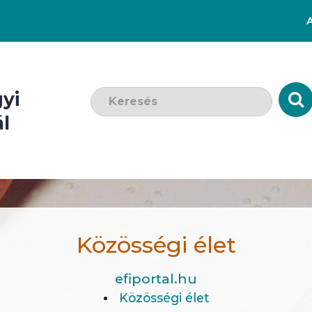
Keresendő szó:
yi
l
Közösségi élet
efiportal.hu
Közösségi élet