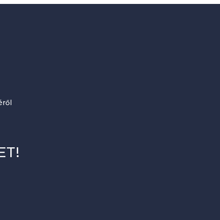
ről
ET!