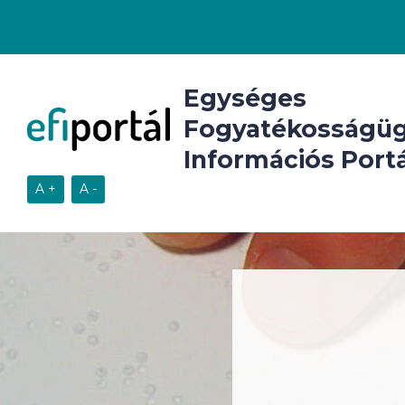
Egységes
Fogyatékosságüg
Információs Portá