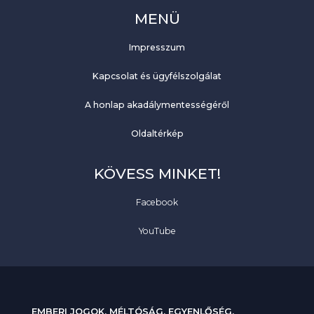
MENÜ
Impresszum
Kapcsolat és ügyfélszolgálat
A honlap akadálymentességéről
Oldaltérkép
KÖVESS MINKET!
Facebook
YouTube
EMBERI JOGOK. MÉLTÓSÁG. EGYENLŐSÉG.