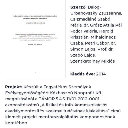
Szerző:
Balog-
Urbanovszky Zsuzsanna,
Csizmadiáné Szabó
Mária, dr. Grósz Attila Pál,
Fodor Valéria, Herold
Krisztián, Mihaldinecz
Csaba, Petri Gábor, dr.
Simon Lajos, Prof. dr.
Szabó Lajos,
Szentkatolnay Miklós
Kiadás éve:
2014
Projekt:
Készült a Fogyatékos Személyek
Esélyegyenlőségéért Közhasznú Nonprofit Kft.
megbízásából a TÁMOP 5.4.5-11/01-2012-0001
azonosítószámú „A fizikai és info-kommunikációs
akadálymentesítés szakmai tudásának kialakítása” című
kiemelt projekt mentorszolgáltatás komponensének
keretében