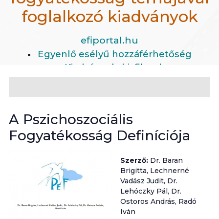
foglalkozó kiadványok
efiportal.hu
Egyenlő esélyű hozzáférhetőség
Kiadványok, kisfilmek
Pszichoszociális fogyatékosság témájával foglalkoz
A Pszichoszociális
Fogyatékosság Definíciója
Szerző:
Dr. Baran
Brigitta, Lechnerné
Vadász Judit, Dr.
Lehóczky Pál, Dr.
Ostoros András, Radó
Iván