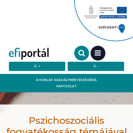
Keresendő szó:
MENÜ
A HONLAP AKADÁLYMENTESSÉGÉRŐL
KAPCSOLAT
Pszichoszociális
fogyatékosság témájával