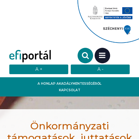
Keresendő szó:
MENÜ
A HONLAP AKADÁLYMENTESSÉGÉRŐL
KAPCSOLAT
Önkormányzati
támogatások, juttatások