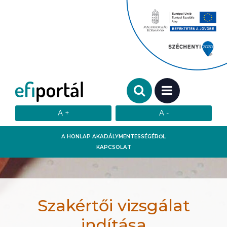
Keresendő szó:
MENÜ
A HONLAP AKADÁLYMENTESSÉGÉRŐL
KAPCSOLAT
Szakértői vizsgálat
indítása