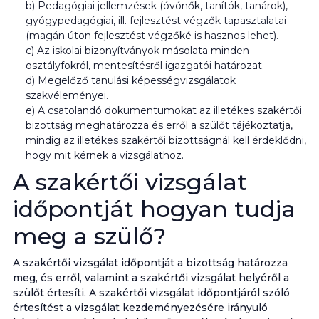
b) Pedagógiai jellemzések (óvónők, tanítók, tanárok),
gyógypedagógiai, ill. fejlesztést végzők tapasztalatai
(magán úton fejlesztést végzőké is hasznos lehet).
c) Az iskolai bizonyítványok másolata minden
osztályfokról, mentesítésről igazgatói határozat.
d) Megelőző tanulási képességvizsgálatok
szakvéleményei.
e) A csatolandó dokumentumokat az illetékes szakértői
bizottság meghatározza és erről a szülőt tájékoztatja,
mindig az illetékes szakértői bizottságnál kell érdeklődni,
hogy mit kérnek a vizsgálathoz.
A szakértői vizsgálat
időpontját hogyan tudja
meg a szülő?
A szakértői vizsgálat időpontját a bizottság határozza
meg, és erről, valamint a szakértői vizsgálat helyéről a
szülőt értesíti. A szakértői vizsgálat időpontjáról szóló
értesítést a vizsgálat kezdeményezésére irányuló