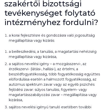
szakértői bizottsági
tevékenységet folytató
intézményhez fordulni?
a korai fejlesztésre és gondozásra való jogosultság
megállapítása vagy kizárás
a beilleszkedési, a tanulási, a magatartási nehézség
megállapítása vagy kizárása,
a sajátos nevelési igény – a mozgásszervi-, az
érzékszervi- (látási-, hallási-), az értelmi, a
beszédfogyatékosság, több fogyatékosság együttes
előfordulása esetén a halmozott fogyatékosság, az
autizmus spektrum zavar vagy az egyéb pszichés
fejlődési zavar: súlyos tanulási, figyelem- vagy
magatartásszabályozási zavar – megállapítása vagy
kizárása,
sajátos nevelési igényű tanuló esetében további