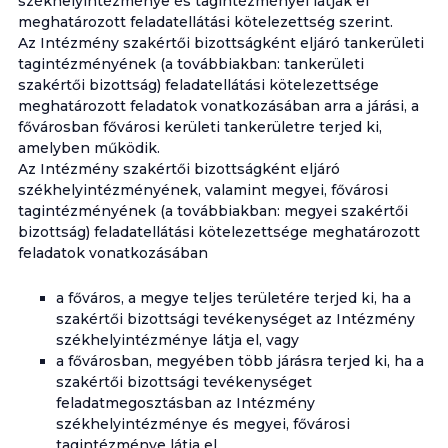
székhelyintézménye és tagintézményei látják el
meghatározott feladatellátási kötelezettség szerint.
Az Intézmény szakértői bizottságként eljáró tankerületi
tagintézményének (a továbbiakban: tankerületi
szakértői bizottság) feladatellátási kötelezettsége
meghatározott feladatok vonatkozásában arra a járási, a
fővárosban fővárosi kerületi tankerületre terjed ki,
amelyben működik.
Az Intézmény szakértői bizottságként eljáró
székhelyintézményének, valamint megyei, fővárosi
tagintézményének (a továbbiakban: megyei szakértői
bizottság) feladatellátási kötelezettsége meghatározott
feladatok vonatkozásában
a főváros, a megye teljes területére terjed ki, ha a
szakértői bizottsági tevékenységet az Intézmény
székhelyintézménye látja el, vagy
a fővárosban, megyében több járásra terjed ki, ha a
szakértői bizottsági tevékenységet
feladatmegosztásban az Intézmény
székhelyintézménye és megyei, fővárosi
tagintézménye látja el.