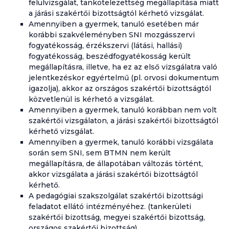
felülvizsgálat, tankötelezettség megállapítása miatt
a járási szakértői bizottságtól kérhető vizsgálat.
Amennyiben a gyermek, tanuló esetében már
korábbi szakvéleményben SNI mozgásszervi
fogyatékosság, érzékszervi (látási, hallási)
fogyatékosság, beszédfogyatékosság került
megállapításra, illetve, ha ez az első vizsgálatra való
jelentkezéskor egyértelmű (pl. orvosi dokumentum
igazolja), akkor az országos szakértői bizottságtól
közvetlenül is kérhető a vizsgálat.
Amennyiben a gyermek, tanuló korábban nem volt
szakértői vizsgálaton, a járási szakértői bizottságtól
kérhető vizsgálat.
Amennyiben a gyermek, tanuló korábbi vizsgálata
során sem SNI, sem BTMN nem került
megállapításra, de állapotában változás történt,
akkor vizsgálata a járási szakértői bizottságtól
kérhető.
A pedagógiai szakszolgálat szakértői bizottsági
feladatot ellátó intézményéhez. (tankerületi
szakértői bizottság, megyei szakértői bizottság,
országos szakértői bizottság)