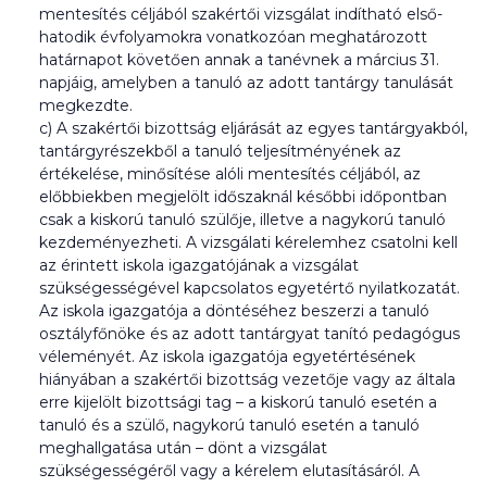
mentesítés céljából szakértői vizsgálat indítható első-
hatodik évfolyamokra vonatkozóan meghatározott
határnapot követően annak a tanévnek a március 31.
napjáig, amelyben a tanuló az adott tantárgy tanulását
megkezdte.
c) A szakértői bizottság eljárását az egyes tantárgyakból,
tantárgyrészekből a tanuló teljesítményének az
értékelése, minősítése alóli mentesítés céljából, az
előbbiekben megjelölt időszaknál későbbi időpontban
csak a kiskorú tanuló szülője, illetve a nagykorú tanuló
kezdeményezheti. A vizsgálati kérelemhez csatolni kell
az érintett iskola igazgatójának a vizsgálat
szükségességével kapcsolatos egyetértő nyilatkozatát.
Az iskola igazgatója a döntéséhez beszerzi a tanuló
osztályfőnöke és az adott tantárgyat tanító pedagógus
véleményét. Az iskola igazgatója egyetértésének
hiányában a szakértői bizottság vezetője vagy az általa
erre kijelölt bizottsági tag – a kiskorú tanuló esetén a
tanuló és a szülő, nagykorú tanuló esetén a tanuló
meghallgatása után – dönt a vizsgálat
szükségességéről vagy a kérelem elutasításáról. A