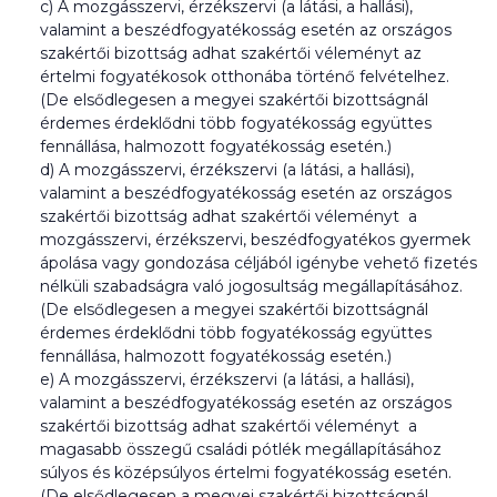
c) A mozgásszervi, érzékszervi (a látási, a hallási),
valamint a beszédfogyatékosság esetén az országos
szakértői bizottság adhat szakértői véleményt az
értelmi fogyatékosok otthonába történő felvételhez.
(De elsődlegesen a megyei szakértői bizottságnál
érdemes érdeklődni több fogyatékosság együttes
fennállása, halmozott fogyatékosság esetén.)
d) A mozgásszervi, érzékszervi (a látási, a hallási),
valamint a beszédfogyatékosság esetén az országos
szakértői bizottság adhat szakértői véleményt a
mozgásszervi, érzékszervi, beszédfogyatékos gyermek
ápolása vagy gondozása céljából igénybe vehető fizetés
nélküli szabadságra való jogosultság megállapításához.
(De elsődlegesen a megyei szakértői bizottságnál
érdemes érdeklődni több fogyatékosság együttes
fennállása, halmozott fogyatékosság esetén.)
e) A mozgásszervi, érzékszervi (a látási, a hallási),
valamint a beszédfogyatékosság esetén az országos
szakértői bizottság adhat szakértői véleményt a
magasabb összegű családi pótlék megállapításához
súlyos és középsúlyos értelmi fogyatékosság esetén.
(De elsődlegesen a megyei szakértői bizottságnál