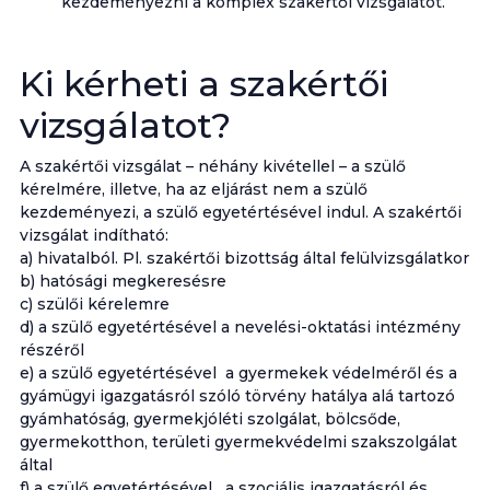
kezdeményezni a komplex szakértői vizsgálatot.
Ki kérheti a szakértői
vizsgálatot?
A szakértői vizsgálat – néhány kivétellel – a szülő
kérelmére, illetve, ha az eljárást nem a szülő
kezdeményezi, a szülő egyetértésével indul. A szakértői
vizsgálat indítható:
a) hivatalból. Pl. szakértői bizottság által felülvizsgálatkor
b) hatósági megkeresésre
c) szülői kérelemre
d) a szülő egyetértésével a nevelési-oktatási intézmény
részéről
e) a szülő egyetértésével a gyermekek védelméről és a
gyámügyi igazgatásról szóló törvény hatálya alá tartozó
gyámhatóság, gyermekjóléti szolgálat, bölcsőde,
gyermekotthon, területi gyermekvédelmi szakszolgálat
által
f) a szülő egyetértésével a szociális igazgatásról és