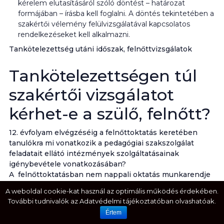
kérelem elutasításáról szóló döntést – határozat
formájában – írásba kell foglalni. A döntés tekintetében a
szakértői vélemény felülvizsgálatával kapcsolatos
rendelkezéseket kell alkalmazni.
Tankötelezettség utáni időszak, felnőttvizsgálatok
Tankötelezettségen túl
szakértői vizsgálatot
kérhet-e a szülő, felnőtt?
12. évfolyam elvégzéséig a felnőttoktatás keretében
tanulókra mi vonatkozik a pedagógiai szakszolgálat
feladatait ellátó intézmények szolgáltatásainak
igénybevétele vonatkozásában?
A felnőttoktatásban nem nappali oktatás munkarendje
szerint tanulók szakértői vizsgálata hol történik?
A weboldal cookie-kat használ az optimális működés érdekében.
További tudnivalók az Adatvédelmi tájékoztatóban olvashatóak.
Ha a felnőttoktatásban részt vevő tanuló – ha nem
Értem
nappali oktatás munkarendje szerint tanul – nem veheti