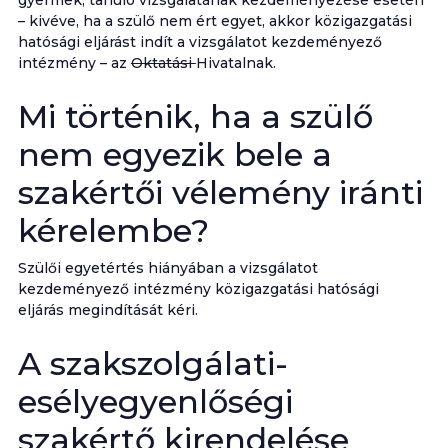
gyermek, tanuló vizsgálatának kezdeményezése esetén
– kivéve, ha a szülő nem ért egyet, akkor közigazgatási
hatósági eljárást indít a vizsgálatot kezdeményező
intézmény – az
Oktatási
Hivatalnak.
Mi történik, ha a szülő
nem egyezik bele a
szakértői vélemény iránti
kérelembe?
Szülői egyetértés hiányában a vizsgálatot
kezdeményező intézmény közigazgatási hatósági
eljárás megindítását kéri.
A szakszolgálati-
esélyegyenlőségi
szakértő kirendelése