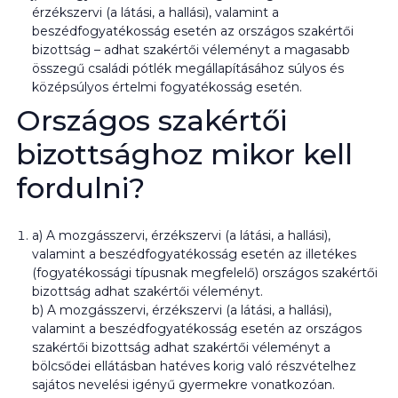
érzékszervi (a látási, a hallási), valamint a
beszédfogyatékosság esetén az országos szakértői
bizottság – adhat szakértői véleményt a magasabb
összegű családi pótlék megállapításához súlyos és
középsúlyos értelmi fogyatékosság esetén.
Országos szakértői
bizottsághoz mikor kell
fordulni?
a) A mozgásszervi, érzékszervi (a látási, a hallási),
valamint a beszédfogyatékosság esetén az illetékes
(fogyatékossági típusnak megfelelő) országos szakértői
bizottság adhat szakértői véleményt.
b) A mozgásszervi, érzékszervi (a látási, a hallási),
valamint a beszédfogyatékosság esetén az országos
szakértői bizottság adhat szakértői véleményt a
bölcsődei ellátásban hatéves korig való részvételhez
sajátos nevelési igényű gyermekre vonatkozóan.