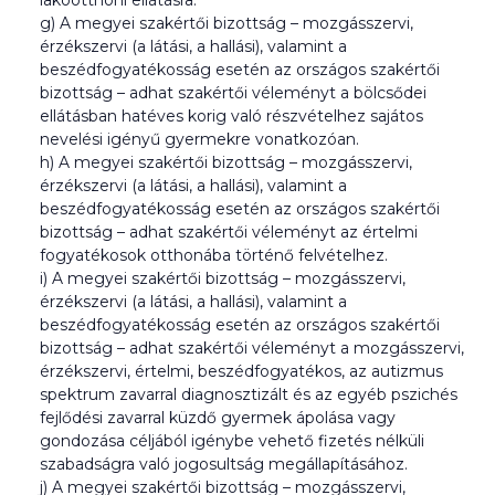
lakóotthoni ellátásra.
g) A megyei szakértői bizottság – mozgásszervi,
érzékszervi (a látási, a hallási), valamint a
beszédfogyatékosság esetén az országos szakértői
bizottság – adhat szakértői véleményt a bölcsődei
ellátásban hatéves korig való részvételhez sajátos
nevelési igényű gyermekre vonatkozóan.
h) A megyei szakértői bizottság – mozgásszervi,
érzékszervi (a látási, a hallási), valamint a
beszédfogyatékosság esetén az országos szakértői
bizottság – adhat szakértői véleményt az értelmi
fogyatékosok otthonába történő felvételhez.
i) A megyei szakértői bizottság – mozgásszervi,
érzékszervi (a látási, a hallási), valamint a
beszédfogyatékosság esetén az országos szakértői
bizottság – adhat szakértői véleményt a mozgásszervi,
érzékszervi, értelmi, beszédfogyatékos, az autizmus
spektrum zavarral diagnosztizált és az egyéb pszichés
fejlődési zavarral küzdő gyermek ápolása vagy
gondozása céljából igénybe vehető fizetés nélküli
szabadságra való jogosultság megállapításához.
j) A megyei szakértői bizottság – mozgásszervi,