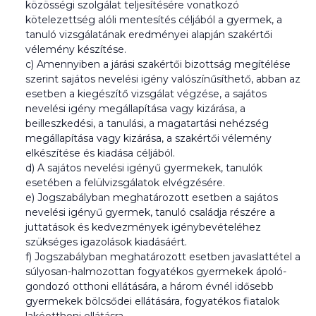
közösségi szolgálat teljesítésére vonatkozó
kötelezettség alóli mentesítés céljából a gyermek, a
tanuló vizsgálatának eredményei alapján szakértői
vélemény készítése.
c) Amennyiben a járási szakértői bizottság megítélése
szerint sajátos nevelési igény valószínűsíthető, abban az
esetben a kiegészítő vizsgálat végzése, a sajátos
nevelési igény megállapítása vagy kizárása, a
beilleszkedési, a tanulási, a magatartási nehézség
megállapítása vagy kizárása, a szakértői vélemény
elkészítése és kiadása céljából.
d) A sajátos nevelési igényű gyermekek, tanulók
esetében a felülvizsgálatok elvégzésére.
e) Jogszabályban meghatározott esetben a sajátos
nevelési igényű gyermek, tanuló családja részére a
juttatások és kedvezmények igénybevételéhez
szükséges igazolások kiadásáért.
f) Jogszabályban meghatározott esetben javaslattétel a
súlyosan-halmozottan fogyatékos gyermekek ápoló-
gondozó otthoni ellátására, a három évnél idősebb
gyermekek bölcsődei ellátására, fogyatékos fiatalok