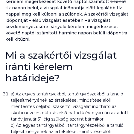
kérelem megérkezését követő naptól számított
tizenöt
tíz napon belül, a vizsgálat időpontja előtt legalább tíz
nappal meg kell küldeni a szülőnek. A szakértői vizsgálat
időpontját – első vizsgálat esetében – a vizsgálat
kezdeményezésére irányuló kérelem megérkezését
követő naptól számított harminc napon belüli időpontra
kell kitűzni.
Mi a szakértői vizsgálat
iránti kérelem
határideje?
a) Az egyes tantárgyakból, tantárgyrészekből a tanuló
teljesítményének az értékelése, minősítése alóli
mentesítés céljából szakértői vizsgálat indítható az
iskolai nevelés-oktatás első-hatodik évfolyamán az adott
tanév január 31-éig szükség szerint bármikor.
b) Az egyes tantárgyakból, tantárgyrészekből a tanuló
teljesítményének az értékelése, minősítése alóli