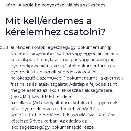
kérni. A szülő beleegyezése, aláírása szükséges.
Mit kell/érdemes a
kérelemhez csatolni?
a) Minden korábbi egészségügyi dokumentum (pl.
születési zárójelentés, kórházi vagy egyéb ambuláns
kezelőlapok, hallás, látás, mozgás vagy neurológiai,
gyermekpszichiátriai vizsgálatok dokumentumai); a
gyermek által használt segédeszközök (pl.
hallókészülék, szemüveg…) dokumentumai; a gyermek
friss hallás és látásvizsgálata; Adatlap a fejlődési szint
megítéléséhez az iskolai felkészítés elősegítésére.
(15/2013. (II.26.) EMMI rendelet
4.melléklet)Adatszolgáltatásra kötelezett a gyermek
házi-(gyermek) orvosa a területi védőnő által
szolgáltatott információk felhasználásával. Kitöltése
kötelező 5 éves korban. Az adatlap az
iskolaegészségügyi dokumentáció része.