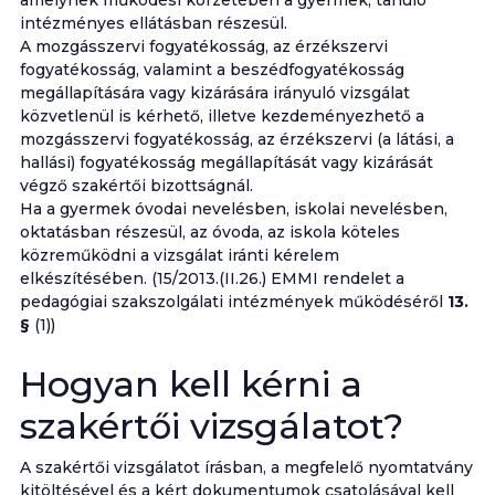
amelynek működési körzetében a gyermek, tanuló
intézményes ellátásban részesül.
A mozgásszervi fogyatékosság, az érzékszervi
fogyatékosság, valamint a beszédfogyatékosság
megállapítására vagy kizárására irányuló vizsgálat
közvetlenül is kérhető, illetve kezdeményezhető a
mozgásszervi fogyatékosság, az érzékszervi (a látási, a
hallási) fogyatékosság megállapítását vagy kizárását
végző szakértői bizottságnál.
Ha a gyermek óvodai nevelésben, iskolai nevelésben,
oktatásban részesül, az óvoda, az iskola köteles
közreműködni a vizsgálat iránti kérelem
elkészítésében. (15/2013.(II.26.) EMMI rendelet a
pedagógiai szakszolgálati intézmények működéséről
13.
§
(1))
Hogyan kell kérni a
szakértői vizsgálatot?
A szakértői vizsgálatot írásban, a megfelelő nyomtatvány
kitöltésével és a kért dokumentumok csatolásával kell