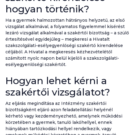
hogyan történik?
Ha a gyermek halmozottan hátrányos helyzetű, az első
vizsgálat alkalmával, a folyamatos figyelemmel kísérést
lezáró vizsgálat alkalmával a szakértői bizottság – a szülő
értesítésével egyidejűleg – megkeresi a Hivatalt
szakszolgálati-esélyegyenlőségi szakértő kirendelése
céljából. A Hivatal a megkeresés kézhezvételétől
számított nyolc napon belül kijelöli a szakszolgálati-
esélyegyenlőségi szakértőt.
Hogyan lehet kérni a
szakértői vizsgálatot?
Az eljárás megindítása az Intézmény szakértői
bizottságként eljáró azon feladatellátási helyénél
kérhető vagy kezdeményezhető, amelynek működési
körzetében a gyermek, tanuló lakóhellyel, ennek
hiányában tartózkodási hellyel rendelkezik, vagy