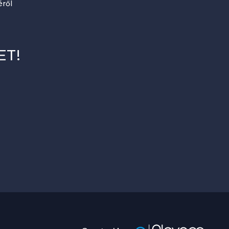
ről
ET!