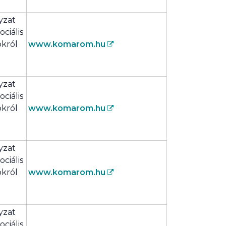
yzat
ciális
okról
www.komarom.hu
yzat
ciális
okról
www.komarom.hu
yzat
ciális
okról
www.komarom.hu
yzat
ciális