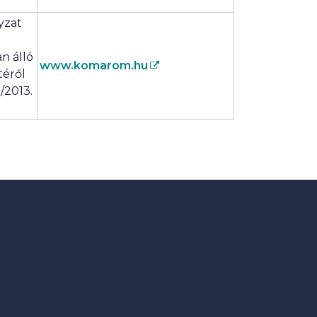
yzat
n álló
www.komarom.hu
téről
/2013.