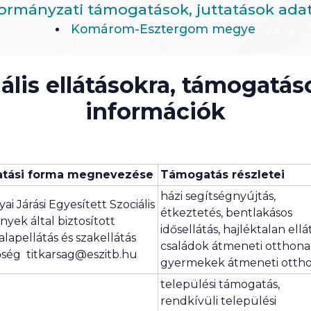
rmányzati támogatások, juttatások ada
Komárom-Esztergom megye
iális ellátásokra, támogatá
információk
tási forma megnevezése
Támogatás részletei
házi segítségnyújtás,
ai Járási Egyesített Szociális
étkeztetés, bentlakásos
yek által biztosított
idősellátás, hajléktalan ellá
 alapellátás és szakellátás
családok átmeneti otthona
őség titkarsag@eszitb.hu
gyermekek átmeneti otth
települési támogatás,
rendkívüli települési