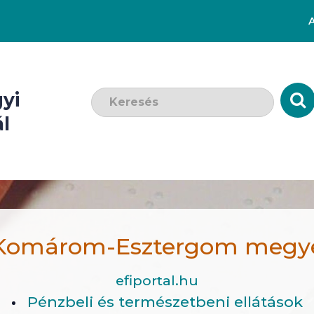
Keresendő szó:
yi
l
Komárom-Esztergom megy
efiportal.hu
Pénzbeli és természetbeni ellátások