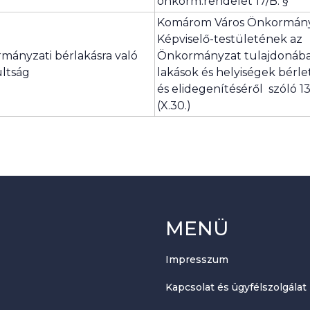
önkorm.rendelet 17/B. §
Komárom Város Önkormán
Képviselő-testületének az
mányzati bérlakásra való
Önkormányzat tulajdonába
ultság
lakások és helyiségek bérle
és elidegenítéséről szóló 13
(X.30.)
MENÜ
Impresszum
Kapcsolat és ügyfélszolgálat