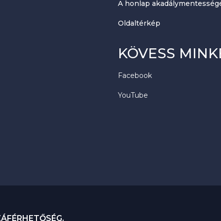
A honlap akadálymentességé
Oldaltérkép
KÖVESS MINK
Facebook
YouTube
ZÁFÉRHETŐSÉG.