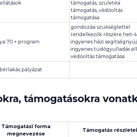
 ellátások
támogatás, születési
támogatás, védőoltás
támogatása
gondozási szükséglettel
rendelkezők részére heti 4
ya 70 + program
ingyenes házi segítségnyúj
ingyenes tüdőgyulladás el
védőoltás támogatása
s bérlakás pályázat
ásokra, támogatásokra vonat
Támogatási forma
Támogatás részlete
megnevezése