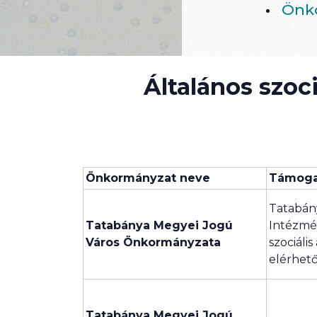
Önko
Általános szoc
Önkormányzat neve
Támoga
Tatabány
Tatabánya Megyei Jogú
Intézmén
Város Önkormányzata
szociális
elérhet
Tatabánya Megyei Jogú