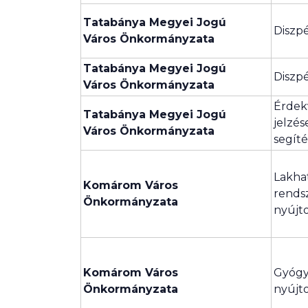
Tatabánya Megyei Jogú
Diszpé
Város Önkormányzata
Tatabánya Megyei Jogú
Diszp
Város Önkormányzata
Érdek
Tatabánya Megyei Jogú
jelzés
Város Önkormányzata
segít
Lakha
Komárom Város
rendsz
Önkormányzata
nyújto
Komárom Város
Gyógy
Önkormányzata
nyújto