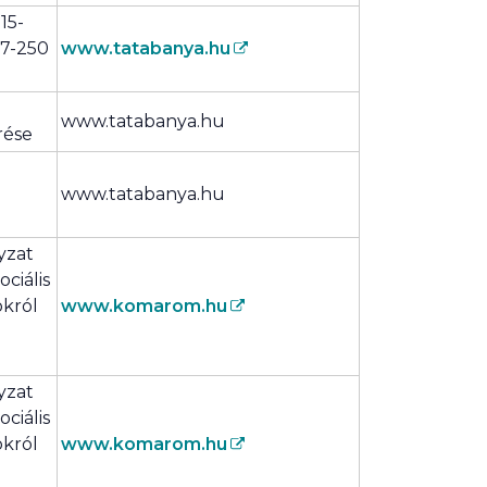
15-
77-250
www.tatabanya.hu
www.tatabanya.hu
rése
www.tatabanya.hu
yzat
ciális
okról
www.komarom.hu
yzat
ciális
okról
www.komarom.hu