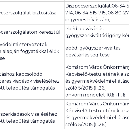
Diszpécserszolgálat:06-34-5
cserszolgálat biztosítása
714, 06-34-515-715, 06-80-2
ingyenes hívószám,
ebéd, bevásárlás,
écserszolgálaton keresztül
gyógyszerkiváltási igény ké
védelmi szervezetek
ebéd, gyógyszerkiváltás
e alapján fogyatékkal élők
bevásárlás segítése
ése
Komárom Város Önkormán
táshoz kapcsolódó
Képviselő-testületének a szo
eres kiadások viseléséhez
és gyermekvédelmi ellátás
tt települési támogatás
szóló 5/2015.(II.26.)
önkorm.rendelet 10.§ -11. §
Komárom Város Önkormán
Képviselő-testületének a szo
szerkiadások viseléséhez
és gyermekvédelmi ellátás
tt települési támogatás
szóló 5/2015.(II.26.)