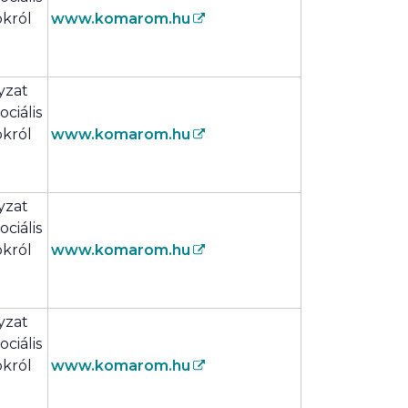
okról
www.komarom.hu
yzat
ciális
okról
www.komarom.hu
yzat
ciális
okról
www.komarom.hu
yzat
ciális
okról
www.komarom.hu