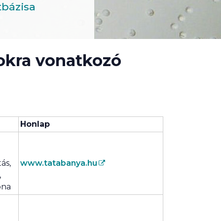
tbázisa
sokra vonatkozó
Honlap
tás,
www.tatabanya.hu
,
ona