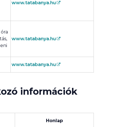
www.tatabanya.hu
 óra
tás,
www.tatabanya.hu
leni
www.tatabanya.hu
kozó információk
i
Honlap