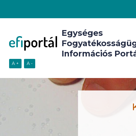
Egységes
Fogyatékosságüg
Információs Portá