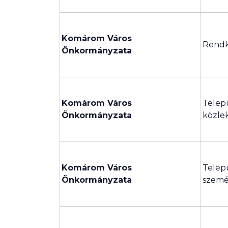
Komárom Város
Rendk
Önkormányzata
Komárom Város
Telep
Önkormányzata
közle
Komárom Város
Telep
Önkormányzata
szemét