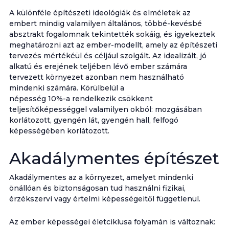
A különféle építészeti ideológiák és elméletek az
embert mindig valamilyen általános, többé-kevésbé
absztrakt fogalomnak tekintették sokáig, és igyekeztek
meghatározni azt az ember-modellt, amely az építészeti
tervezés mértékéül és céljául szolgált. Az idealizált, jó
alkatú és erejének teljében lévő ember számára
tervezett környezet azonban nem használható
mindenki számára. Körülbelül a
népesség 10%-a rendelkezik csökkent
teljesítőképességgel valamilyen okból: mozgásában
korlátozott, gyengén lát, gyengén hall, felfogó
képességében korlátozott.
Akadálymentes építészet
Akadálymentes az a környezet, amelyet mindenki
önállóan és biztonságosan tud használni fizikai,
érzékszervi vagy értelmi képességeitől függetlenül.
Az ember képességei életciklusa folyamán is változnak: