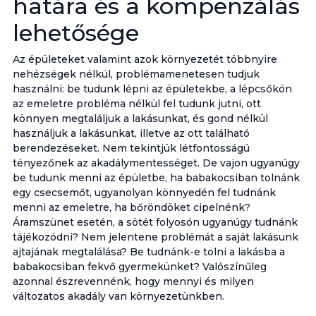
határa és a kompenzálás
lehetősége
Az épületeket valamint azok környezetét többnyire
nehézségek nélkül, problémamenetesen tudjuk
használni: be tudunk lépni az épületekbe, a lépcsőkön
az emeletre probléma nélkül fel tudunk jutni, ott
könnyen megtaláljuk a lakásunkat, és gond nélkül
használjuk a lakásunkat, illetve az ott található
berendezéseket. Nem tekintjük létfontosságú
tényezőnek az akadálymentességet. De vajon ugyanúgy
be tudunk menni az épületbe, ha babakocsiban tolnánk
egy csecsemőt, ugyanolyan könnyedén fel tudnánk
menni az emeletre, ha bőröndöket cipelnénk?
Áramszünet esetén, a sötét folyosón ugyanúgy tudnánk
tájékozódni? Nem jelentene problémát a saját lakásunk
ajtajának megtalálása? Be tudnánk-e tolni a lakásba a
babakocsiban fekvő gyermekünket? Valószínűleg
azonnal észrevennénk, hogy mennyi és milyen
változatos akadály van környezetünkben.