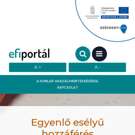
Keresendő szó:
MENÜ
A HONLAP AKADÁLYMENTESSÉGÉRŐL
KAPCSOLAT
Egyenlő esélyű
hozzáférés