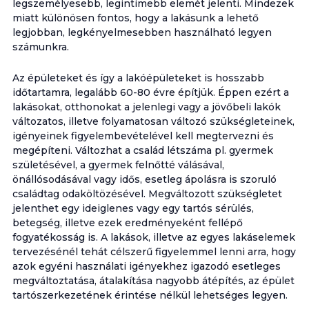
legszemélyesebb, legintimebb elemét jelenti. Mindezek
miatt különösen fontos, hogy a lakásunk a lehető
legjobban, legkényelmesebben használható legyen
számunkra.
Az épületeket és így a lakóépületeket is hosszabb
időtartamra, legalább 60-80 évre építjük. Éppen ezért a
lakásokat, otthonokat a jelenlegi vagy a jövőbeli lakók
változatos, illetve folyamatosan változó szükségleteinek,
igényeinek figyelembevételével kell megtervezni és
megépíteni. Változhat a család létszáma pl. gyermek
születésével, a gyermek felnőtté válásával,
önállósodásával vagy idős, esetleg ápolásra is szoruló
családtag odaköltözésével. Megváltozott szükségletet
jelenthet egy ideiglenes vagy egy tartós sérülés,
betegség, illetve ezek eredményeként fellépő
fogyatékosság is. A lakások, illetve az egyes lakáselemek
tervezésénél tehát célszerű figyelemmel lenni arra, hogy
azok egyéni használati igényekhez igazodó esetleges
megváltoztatása, átalakítása nagyobb átépítés, az épület
tartószerkezetének érintése nélkül lehetséges legyen.