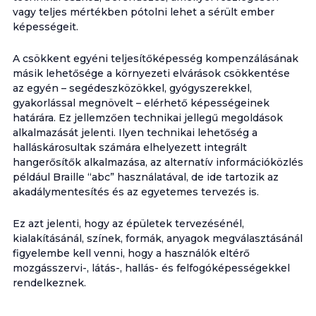
vagy teljes mértékben pótolni lehet a sérült ember
képességeit.
A csökkent egyéni teljesítőképesség kompenzálásának
másik lehetősége a környezeti elvárások csökkentése
az egyén – segédeszközökkel, gyógyszerekkel,
gyakorlással megnövelt – elérhető képességeinek
határára. Ez jellemzően technikai jellegű megoldások
alkalmazását jelenti. Ilyen technikai lehetőség a
halláskárosultak számára elhelyezett integrált
hangerősítők alkalmazása, az alternatív információközlés
például Braille “abc” használatával, de ide tartozik az
akadálymentesítés és az egyetemes tervezés is.
Ez azt jelenti, hogy az épületek tervezésénél,
kialakításánál, színek, formák, anyagok megválasztásánál
figyelembe kell venni, hogy a használók eltérő
mozgásszervi-, látás-, hallás- és felfogóképességekkel
rendelkeznek.