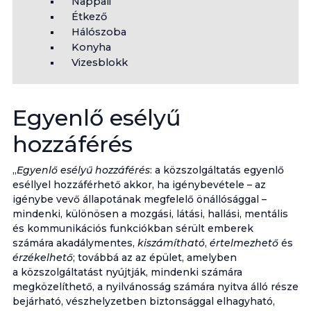
Nappali
Étkező
Hálószoba
Konyha
Vizesblokk
Egyenlő esélyű
hozzáférés
„
Egyenlő esélyű hozzáférés
: a közszolgáltatás egyenlő
eséllyel hozzáférhető akkor, ha igénybevétele – az
igénybe vevő állapotának megfelelő önállósággal –
mindenki, különösen a mozgási, látási, hallási, mentális
és kommunikációs funkciókban sérült emberek
számára akadálymentes,
kiszámítható
,
értelmezhető
és
érzékelhető
; továbbá az az épület, amelyben
a közszolgáltatást nyújtják, mindenki számára
megközelíthető, a nyilvánosság számára nyitva álló része
bejárható, vészhelyzetben biztonsággal elhagyható,