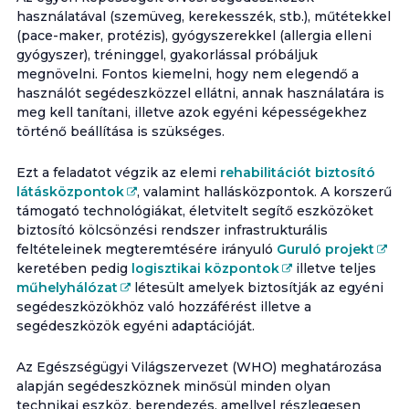
használatával (szemüveg, kerekesszék, stb.), műtétekkel
(pace-maker, protézis), gyógyszerekkel (allergia elleni
gyógyszer), tréninggel, gyakorlással próbáljuk
megnövelni. Fontos kiemelni, hogy nem elegendő a
használót segédeszközzel ellátni, annak használatára is
meg kell tanítani, illetve azok egyéni képességekhez
történő beállítása is szükséges.
Ezt a feladatot végzik az elemi
rehabilitációt biztosító
látásközpontok
, valamint hallásközpontok. A korszerű
támogató technológiákat, életvitelt segítő eszközöket
biztosító kölcsönzési rendszer infrastrukturális
feltételeinek megteremtésére irányuló
Guruló projekt
keretében pedig
logisztikai központok
illetve teljes
műhelyhálózat
létesült amelyek biztosítják az egyéni
segédeszközökhöz való hozzáférést illetve a
segédeszközök egyéni adaptációját.
Az Egészségügyi Világszervezet (WHO) meghatározása
alapján segédeszköznek minősül minden olyan
technikai eszköz, berendezés, amellyel részlegesen