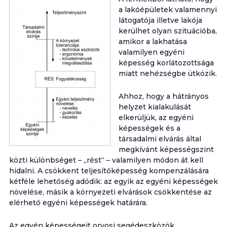
a lakóépületek valamennyi
látogatója illetve lakója
kerülhet olyan szituációba,
amikor a lakhatása
valamilyen egyéni
képesség korlátozottsága
miatt nehézségbe ütközik.
Ahhoz, hogy a hátrányos
helyzet kialakulását
elkerüljük, az egyéni
képességek és a
társadalmi elvárás által
megkívánt képességszint
közti különbséget – „rést“ – valamilyen módon át kell
hidalni. A csökkent teljesítőképesség kompenzálására
kétféle lehetőség adódik: az egyik az egyéni képességek
növelése, másik a környezeti elvárások csökkentése az
elérhető egyéni képességek határára.
Az egyén képességeit orvosi segédeszközök