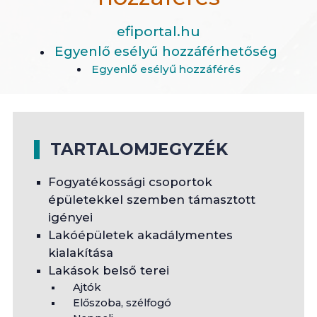
efiportal.hu
Egyenlő esélyű hozzáférhetőség
Egyenlő esélyű hozzáférés
TARTALOMJEGYZÉK
Fogyatékossági csoportok
épületekkel szemben támasztott
igényei
Lakóépületek akadálymentes
kialakítása
Lakások belső terei
Ajtók
Előszoba, szélfogó