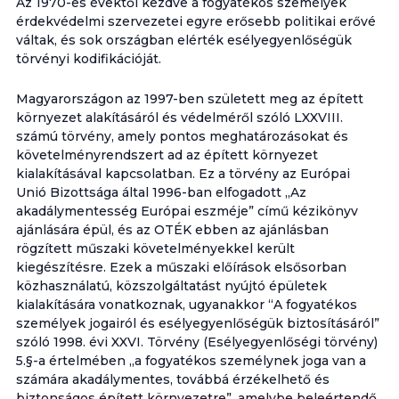
Az 1970-es évektől kezdve a fogyatékos személyek
érdekvédelmi szervezetei egyre erősebb politikai erővé
váltak, és sok országban elérték esélyegyenlőségük
törvényi kodifikációját.
Magyarországon az 1997-ben született meg az épített
környezet alakításáról és védelméről szóló LXXVIII.
számú törvény, amely pontos meghatározásokat és
követelményrendszert ad az épített környezet
kialakításával kapcsolatban. Ez a törvény az Európai
Unió Bizottsága által 1996-ban elfogadott „Az
akadálymentesség Európai eszméje” című kézikönyv
ajánlására épül, és az OTÉK ebben az ajánlásban
rögzített műszaki követelményekkel került
kiegészítésre. Ezek a műszaki előírások elsősorban
közhasználatú, közszolgáltatást nyújtó épületek
kialakítására vonatkoznak, ugyanakkor “A fogyatékos
személyek jogairól és esélyegyenlőségük biztosításáról”
szóló 1998. évi XXVI. Törvény (Esélyegyenlőségi törvény)
5.§-a értelmében „a fogyatékos személynek joga van a
számára akadálymentes, továbbá érzékelhető és
biztonságos épített környezetre”, amelybe beleértendő