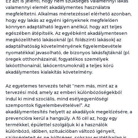
Ez azt is jelenti, hogy nem szükséges valamennyi lakás
valamennyi elemét akadálymentes használatra
megfeleltetni. Alkalmas méretezéssel elérhető azonban,
hogy egy lakás az egyéni igényeknek megfelelően
könnyen adaptálható legyen anélkül, hogy azt teljes
egészében átépítsék. Az egyébként akadálymentesen
megközelíthető lakásoknál (pl. földszinti lakások) az
adaptálhatóság követelményének figyelembevétele
nyomatékkal javasolható, de bizonyos lakásfajtáknál (pl.
öregek otthonházainál, fogyatékos személyek
lakóotthonainál, lakócentrumoknál) a teljes körű
akadálymentes kialakítás követelmény.
Az egyetemes tervezés tehát “nem más, mint az a
tervezési mód, amely az emberi különbözőségekből
indul ki mind szociális, mind esélyegyenlőségi
szempontok figyelembevételével”. Az
akadálymentesítés helyett az akadályok megelőzésére, a
prevencióra kerül a hangsúly. A fő cél az, hogy egy
termékkel, épülettel szolgáljuk ki a használók
különböző, időben, szituációban változó igényeit,
szükségleteit és ne költséges, sokszor esztétikailag is