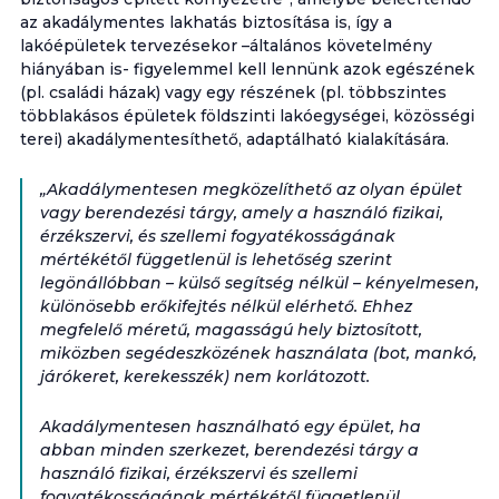
az akadálymentes lakhatás biztosítása is, így a
lakóépületek tervezésekor –általános követelmény
hiányában is- figyelemmel kell lennünk azok egészének
(pl. családi házak) vagy egy részének (pl. többszintes
többlakásos épületek földszinti lakóegységei, közösségi
terei) akadálymentesíthető, adaptálható kialakítására.
„Akadálymentesen megközelíthető az olyan épület
vagy berendezési tárgy, amely a használó fizikai,
érzékszervi, és szellemi fogyatékosságának
mértékétől függetlenül is lehetőség szerint
legönállóbban – külső segítség nélkül – kényelmesen,
különösebb erőkifejtés nélkül elérhető. Ehhez
megfelelő méretű, magasságú hely biztosított,
miközben segédeszközének használata (bot, mankó,
járókeret, kerekesszék) nem korlátozott.
Akadálymentesen használható egy épület, ha
abban minden szerkezet, berendezési tárgy a
használó fizikai, érzékszervi és szellemi
fogyatékosságának mértékétől függetlenül