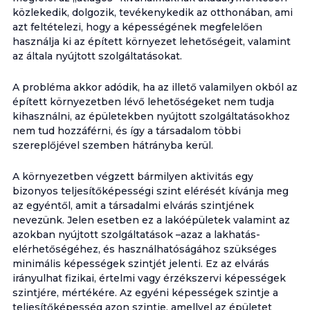
közlekedik, dolgozik, tevékenykedik az otthonában, ami
azt feltételezi, hogy a képességének megfelelően
használja ki az épített környezet lehetőségeit, valamint
az általa nyújtott szolgáltatásokat.
A probléma akkor adódik, ha az illető valamilyen okból az
épített környezetben lévő lehetőségeket nem tudja
kihasználni, az épületekben nyújtott szolgáltatásokhoz
nem tud hozzáférni, és így a társadalom többi
szereplőjével szemben hátrányba kerül.
A környezetben végzett bármilyen aktivitás egy
bizonyos teljesítőképességi szint elérését kívánja meg
az egyéntől, amit a társadalmi elvárás szintjének
nevezünk. Jelen esetben ez a lakóépületek valamint az
azokban nyújtott szolgáltatások –azaz a lakhatás-
elérhetőségéhez, és használhatóságához szükséges
minimális képességek szintjét jelenti. Ez az elvárás
irányulhat fizikai, értelmi vagy érzékszervi képességek
szintjére, mértékére. Az egyéni képességek szintje a
teljesítőképesség azon szintje, amellyel az épületet