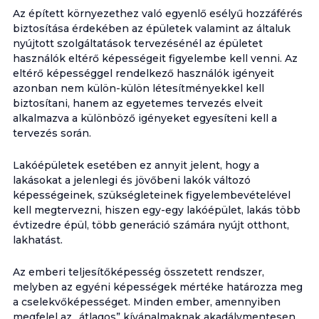
Az épített környezethez való egyenlő esélyű hozzáférés
biztosítása érdekében az épületek valamint az általuk
nyújtott szolgáltatások tervezésénél az épületet
használók eltérő képességeit figyelembe kell venni. Az
eltérő képességgel rendelkező használók igényeit
azonban nem külön-külön létesítményekkel kell
biztosítani, hanem az egyetemes tervezés elveit
alkalmazva a különböző igényeket egyesíteni kell a
tervezés során.
Lakóépületek esetében ez annyit jelent, hogy a
lakásokat a jelenlegi és jövőbeni lakók változó
képességeinek, szükségleteinek figyelembevételével
kell megtervezni, hiszen egy-egy lakóépület, lakás több
évtizedre épül, több generáció számára nyújt otthont,
lakhatást.
Az emberi teljesítőképesség összetett rendszer,
melyben az egyéni képességek mértéke határozza meg
a cselekvőképességet. Minden ember, amennyiben
megfelel az „átlagos” kívánalmaknak akadálymentesen