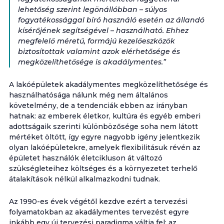
lehetőség szerint legönállóbban – súlyos
fogyatékossággal bíró használó esetén az állandó
kísérőjének segítségével – használható. Ehhez
megfelelő méretű, formájú kezelőeszközök
biztosítottak valamint azok elérhetősége és
megközelíthetősége is akadálymentes.”
A lakóépületek akadálymentes megközelíthetősége és
használhatósága nálunk még nem általános
követelmény, de a tendenciák ebben az irányban
hatnak: az emberek életkor, kultúra és egyéb emberi
adottságaik szerinti különbözősége soha nem látott
mértéket öltött, így egyre nagyobb igény jelentkezik
olyan lakóépületekre, amelyek flexibilitásuk révén az
épületet használók életcikluson át változó
szükségleteihez költséges és a környezetet terhelő
átalakítások nélkül alkalmazkodni tudnak.
Az 1990-es évek végétől kezdve ezért a tervezési
folyamatokban az akadálymentes tervezést egyre
inkább egy új tervezési paradigma váltja fel: az