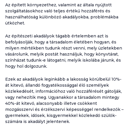
Az épített környezethez, valamint az általa nyújtott
szolgáltatásokhoz való teljes értékű hozzáférés és
használhatóság különböző akadályokba, problémákba
ütközhet.
Az építészeti akadályok tágabb értelemben azt is
befolyásolják, hogy a társadalom életében hogyan, és
milyen mértékben tudunk részt venni, mely üzletekben
vásárolunk, melyik postát használjuk, hogy könyvtárat,
színházat tudunk-e látogatni, melyik iskolába járunk, és
hogy hol dolgozunk.
Ezek az akadályok leginkább a lakosság körülbelül 10%-
át kitevő, állandó fogyatékossággal élő személyek
közlekedését, információhoz való hozzáférését gátolják,
vagy nehezítik meg. Ugyanakkor a társadalom mintegy
40%-át kitevő, alacsonyabb illetve csökkent
mozgásszervi és érzékszervi képességgel rendelkezők –
gyermekek, idősek, kisgyermekkel közlekedő szülők-
számára is akadályt jelentenek.