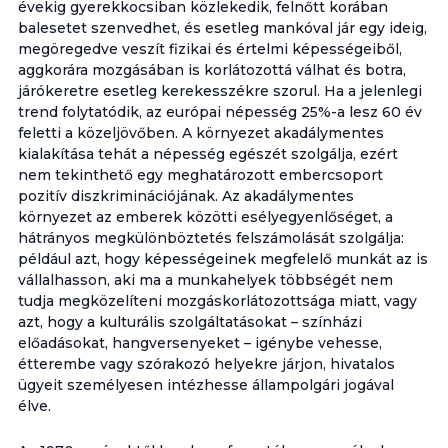
évekig gyerekkocsiban közlekedik, felnőtt korában
balesetet szenvedhet, és esetleg mankóval jár egy ideig,
megöregedve veszít fizikai és értelmi képességeiből,
aggkorára mozgásában is korlátozottá válhat és botra,
járókeretre esetleg kerekesszékre szorul. Ha a jelenlegi
trend folytatódik, az európai népesség 25%-a lesz 60 év
feletti a közeljövőben. A környezet akadálymentes
kialakítása tehát a népesség egészét szolgálja, ezért
nem tekinthető egy meghatározott embercsoport
pozitív diszkriminációjának. Az akadálymentes
környezet az emberek közötti esélyegyenlőséget, a
hátrányos megkülönböztetés felszámolását szolgálja:
például azt, hogy képességeinek megfelelő munkát az is
vállalhasson, aki ma a munkahelyek többségét nem
tudja megközelíteni mozgáskorlátozottsága miatt, vagy
azt, hogy a kulturális szolgáltatásokat – színházi
előadásokat, hangversenyeket – igénybe vehesse,
étterembe vagy szórakozó helyekre járjon, hivatalos
ügyeit személyesen intézhesse állampolgári jogával
élve.