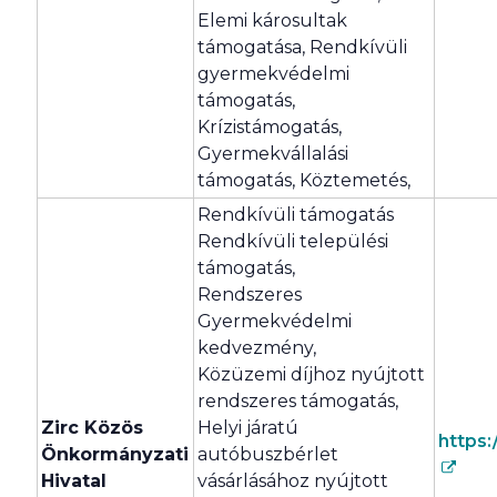
Elemi károsultak
támogatása, Rendkívüli
gyermekvédelmi
támogatás,
Krízistámogatás,
Gyermekvállalási
támogatás, Köztemetés,
Rendkívüli támogatás
Rendkívüli települési
támogatás,
Rendszeres
Gyermekvédelmi
kedvezmény,
Közüzemi díjhoz nyújtott
rendszeres támogatás,
Zirc Közös
Helyi járatú
https:
Önkormányzati
autóbuszbérlet
Hivatal
vásárlásához nyújtott