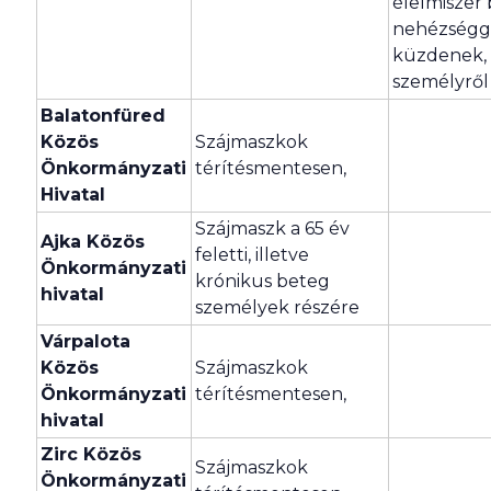
élelmiszer 
nehézségg
küzdenek, 
személyről
Balatonfüred
Közös
Szájmaszkok
Önkormányzati
térítésmentesen,
Hivatal
Szájmaszk a 65 év
Ajka Közös
feletti, illetve
Önkormányzati
krónikus beteg
hivatal
személyek részére
Várpalota
Közös
Szájmaszkok
Önkormányzati
térítésmentesen,
hivatal
Zirc Közös
Szájmaszkok
Önkormányzati