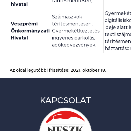
tárítésmentesen,
hivatal
Gyermekét
Szájmaszkok
digitális is
Veszprémi
térítésmentesen,
ideje alatt is
Önkormányzati
Gyermekétkeztetés,
textilszáj
Hivatal
ingyenes parkolás,
térítésme
adókedvezvények,
háztartáso
Az oldal legutóbbi frissítése:
2021. október 18.
KAPCSOLAT