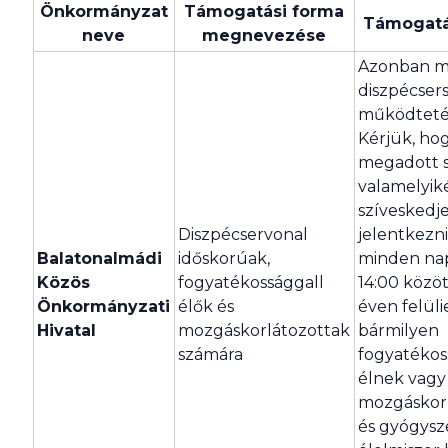
Önkormányzat
Támogatási forma
Támogatá
neve
megnevezése
Azonban m
diszpécser
működteté
Kérjük, ho
megadott 
valamelyik
szíveskedj
Diszpécservonal
jelentkezni
Balatonalmádi
időskorúak,
minden nap
Közös
fogyatékossággall
14:00 közöt
Önkormányzati
élők és
éven felüli
Hivatal
mozgáskorlátozottak
bármilyen
számára
fogyatékos
élnek vagy
mozgáskor
és gyógysz