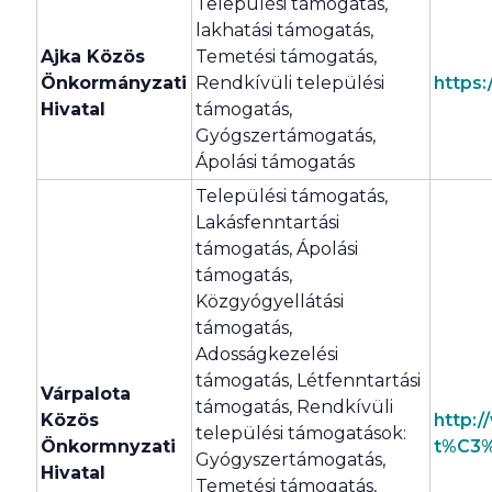
Települési támogatás,
lakhatási támogatás,
Ajka Közös
Temetési támogatás,
Önkormányzati
Rendkívüli települési
https
Hivatal
támogatás,
Gyógszertámogatás,
Ápolási támogatás
Települési támogatás,
Lakásfenntartási
támogatás, Ápolási
támogatás,
Közgyógyellátási
támogatás,
Adosságkezelési
támogatás, Létfenntartási
Várpalota
támogatás, Rendkívüli
Közös
http:
települési támogatások:
Önkormnyzati
t%C3%
Gyógyszertámogatás,
Hivatal
Temetési támogatás,