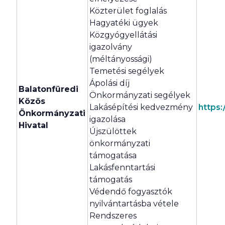
Közterület foglalás
Hagyatéki ügyek
Közgyógyellátási
igazolvány
(méltányossági)
Temetési segélyek
Ápolási díj
Balatonfüredi
Önkormányzati segélyek
Közös
Lakásépítési kedvezmény
https:
Önkormányzati
igazolása
Hivatal
Újszülöttek
önkormányzati
támogatása
Lakásfenntartási
támogatás
Védendő fogyasztók
nyilvántartásba vétele
Rendszeres