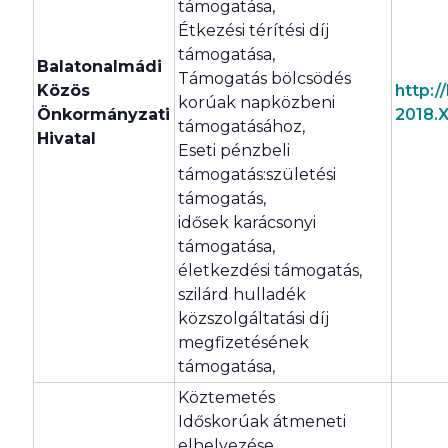
támogatása,
Étkezési térítési díj
támogatása,
Balatonalmádi
Támogatás bölcsödés
Közös
http:/
korúak napközbeni
Önkormányzati
2018.X
támogatásához,
Hivatal
Eseti pénzbeli
támogatás:születési
támogatás,
idősek karácsonyi
támogatása,
életkezdési támogatás,
szilárd hulladék
közszolgáltatási díj
megfizetésének
támogatása,
Köztemetés
Időskorúak átmeneti
elhelyezése