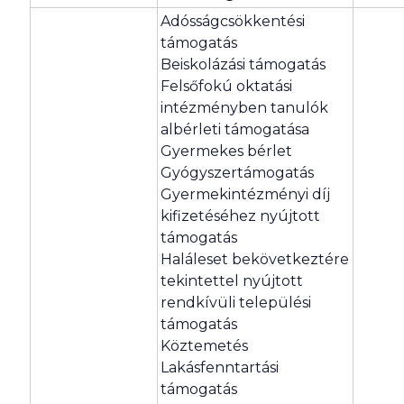
Adósságcsökkentési
támogatás
Beiskolázási támogatás
Felsőfokú oktatási
intézményben tanulók
albérleti támogatása
Gyermekes bérlet
Gyógyszertámogatás
Gyermekintézményi díj
kifizetéséhez nyújtott
támogatás
Haláleset bekövetkeztére
tekintettel nyújtott
rendkívüli települési
támogatás
Köztemetés
Lakásfenntartási
támogatás