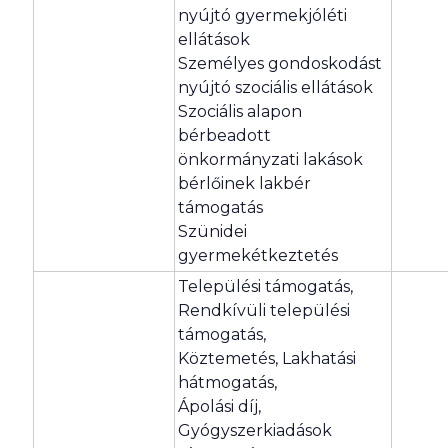
nyújtó gyermekjóléti
ellátások
Személyes gondoskodást
nyújtó szociális ellátások
Szociális alapon
bérbeadott
önkormányzati lakások
bérlőinek lakbér
támogatás
Szünidei
gyermekétkeztetés
Települési támogatás,
Rendkívüli települési
támogatás,
Köztemetés, Lakhatási
hátmogatás,
Ápolási díj,
Gyógyszerkiadások