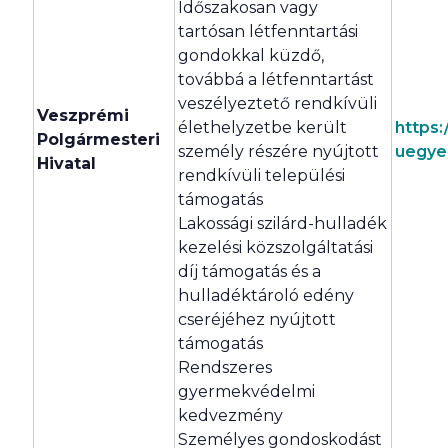
Időszakosan vagy
tartósan létfenntartási
gondokkal küzdő,
továbbá a létfenntartást
veszélyeztető rendkívüli
Veszprémi
élethelyzetbe került
https
Polgármesteri
személy részére nyújtott
uegye
Hivatal
rendkívüli települési
támogatás
Lakossági szilárd-hulladék
kezelési közszolgáltatási
díj támogatás és a
hulladéktároló edény
cseréjéhez nyújtott
támogatás
Rendszeres
gyermekvédelmi
kedvezmény
Személyes gondoskodást