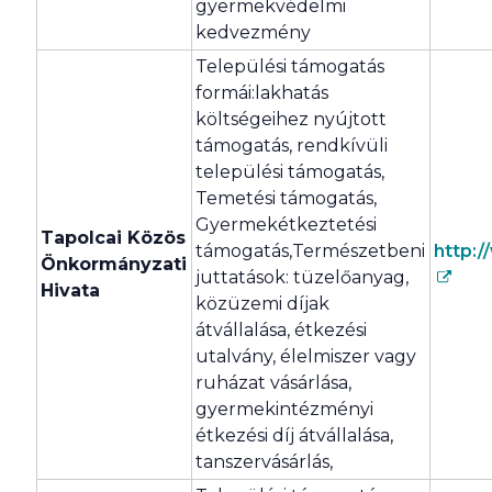
gyermekvédelmi
kedvezmény
Települési támogatás
formái:lakhatás
költségeihez nyújtott
támogatás, rendkívüli
települési támogatás,
Temetési támogatás,
Gyermekétkeztetési
Tapolcai Közös
támogatás,Természetbeni
http:/
Önkormányzati
juttatások: tüzelőanyag,
Hivata
közüzemi díjak
átvállalása, étkezési
utalvány, élelmiszer vagy
ruházat vásárlása,
gyermekintézményi
étkezési díj átvállalása,
tanszervásárlás,