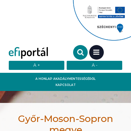
Keresendő szó:
MENÜ
A HONLAP AKADÁLYMENTESSÉGÉRŐL
KAPCSOLAT
Győr-Moson-Sopron
megye