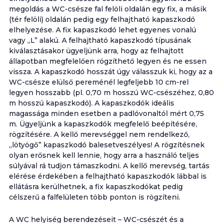
megoldás a WC-csésze fal felöli oldalán egy fix, a másik
(tér felöli) oldalán pedig egy felhajtható kapaszkodó
elhelyezése. A fix kapaszkodó lehet egyenes vonalú
vagy „L” alakú. A felhajtható kapaszkodó típusának
kiválasztásakor ügyeljünk arra, hogy az felhajtott
állapotban megfelelően rögzíthető legyen és ne essen
vissza. A kapaszkodó hosszát úgy válasszuk ki, hogy az a
WC-csésze elülső pereménél legfeljebb 10 cm-rel
legyen hosszabb (pl. 0,70 m hosszú WC-csészéhez, 0,80
m hosszú kapaszkodó). A kapaszkodók ideális
magassága minden esetben a padlóvonaltól mért 0,75
m. Ügyeljünk a kapaszkodók megfelelő beépítésére,
rögzítésére. A kellő merevséggel nem rendelkező,
„lötyögő” kapaszkodó balesetveszélyes! A rögzítésnek
olyan erősnek kell lennie, hogy arra a használó teljes
súlyával rá tudjon támaszkodni. A kellő merevség, tartás
elérése érdekében a felhajtható kapaszkodók lábbal is
ellátásra kerülhetnek, a fix kapaszkodókat pedig
célszerű a falfelületen több ponton is rögzíteni.
A WC helyiség berendezéseit – WC-csészét és a