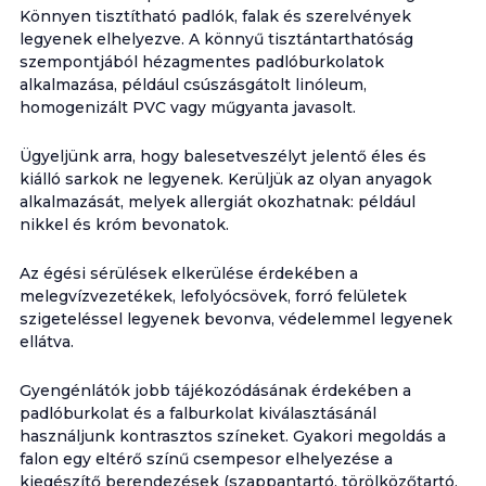
Könnyen tisztítható padlók, falak és szerelvények
legyenek elhelyezve. A könnyű tisztántarthatóság
szempontjából hézagmentes padlóburkolatok
alkalmazása, például csúszásgátolt linóleum,
homogenizált PVC vagy műgyanta javasolt.
Ügyeljünk arra, hogy balesetveszélyt jelentő éles és
kiálló sarkok ne legyenek. Kerüljük az olyan anyagok
alkalmazását, melyek allergiát okozhatnak: például
nikkel és króm bevonatok.
Az égési sérülések elkerülése érdekében a
melegvízvezetékek, lefolyócsövek, forró felületek
szigeteléssel legyenek bevonva, védelemmel legyenek
ellátva.
Gyengénlátók jobb tájékozódásának érdekében a
padlóburkolat és a falburkolat kiválasztásánál
használjunk kontrasztos színeket. Gyakori megoldás a
falon egy eltérő színű csempesor elhelyezése a
kiegészítő berendezések (szappantartó, törölközőtartó,