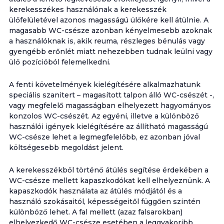
kerekesszékes használónak a kerekesszék
ülőfelületével azonos magasságú ülőkére kell átülnie. A
magasabb WC-csésze azonban kényelmesebb azoknak
a használóknak is, akik reuma, részleges bénulás vagy
gyengébb erőnlét miatt nehezebben tudnak leülni vagy
ülő pozícióból felemelkedni.
A fenti követelmények kielégítésére alkalmazhatunk
speciális szanitert – magasított talpon álló WC-csészét -,
vagy megfelelő magasságban elhelyezett hagyományos
konzolos WC-csészét. Az egyéni, illetve a különböző
használói igények kielégítésére az állítható magasságú
WC-csésze lehet a legmegfelelőbb, ez azonban jóval
költségesebb megoldást jelent.
A kerekesszékből történő átülés segítése érdekében a
WC-csésze mellett kapaszkodókat kell elhelyeznünk. A
kapaszkodók használata az átülés módjától és a
használó szokásaitól, képességeitől függően szintén
különböző lehet. A fal mellett (azaz falsarokban)
elhelyezkedő WC-csésze esetében a leggyakoribb