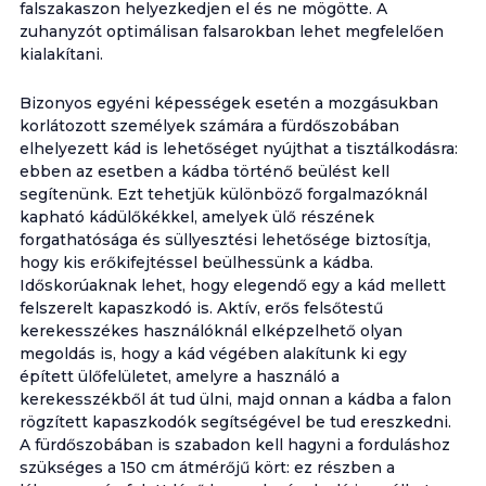
falszakaszon helyezkedjen el és ne mögötte. A
zuhanyzót optimálisan falsarokban lehet megfelelően
kialakítani.
Bizonyos egyéni képességek esetén a mozgásukban
korlátozott személyek számára a fürdőszobában
elhelyezett kád is lehetőséget nyújthat a tisztálkodásra:
ebben az esetben a kádba történő beülést kell
segítenünk. Ezt tehetjük különböző forgalmazóknál
kapható kádülőkékkel, amelyek ülő részének
forgathatósága és süllyesztési lehetősége biztosítja,
hogy kis erőkifejtéssel beülhessünk a kádba.
Időskorúaknak lehet, hogy elegendő egy a kád mellett
felszerelt kapaszkodó is. Aktív, erős felsőtestű
kerekesszékes használóknál elképzelhető olyan
megoldás is, hogy a kád végében alakítunk ki egy
épített ülőfelületet, amelyre a használó a
kerekesszékből át tud ülni, majd onnan a kádba a falon
rögzített kapaszkodók segítségével be tud ereszkedni.
A fürdőszobában is szabadon kell hagyni a forduláshoz
szükséges a 150 cm átmérőjű kört: ez részben a