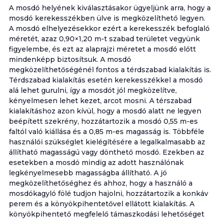
A mosdó helyének kiválasztásakor ügyeljünk arra, hogy a
mosdó kerekesszékben ülve is megközelíthető legyen.
A mosdó elhelyezésekkor ezért a kerekesszék befoglaló
méretét, azaz 0,90×1,20 m-t szabad területet vegyünk
figyelembe, és ezt az alaprajzi méretet a mosdó előtt
mindenképp biztosítsuk. A mosdó
megközelíthetőségénél fontos a térdszabad kialakítás is.
Térdszabad kialakítás esetén kerekesszékkel a mosdó
alá lehet gurulni, így a mosdót jól megközelítve,
kényelmesen lehet kezet, arcot mosni. A térszabad
kialakításhoz azon kívül, hogy a mosdó alatt ne legyen
beépített szekrény, hozzátartozik a mosdó 0,55 m-es
faltól való kiállása és a 0,85 m-es magasság is. Többféle
használói szükséglet kielégítésére a legalkalmasabb az
állítható magasságú vagy dönthető mosdó. Ezekben az
esetekben a mosdó mindig az adott használónak
legkényelmesebb magasságba állítható. A jó
megközelíthetőséghez és ahhoz, hogy a használó a
mosdókagyló fölé tudjon hajolni, hozzátartozik a konkáv
perem és a könyökpihentetővel ellátott kialakítás. A
könyökpihentető megfelelő támaszkodási lehetőséget