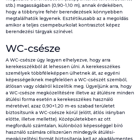
stb.) magasságában (0,90-1,10 m), annak érdekében,
hogy a többnyire fehér berendezések könnyebben
megtalálhatók legyenek. Esztétikusabb az a megoldás
amikor a teljes csempeburkolat kontrasztot képez
berendezési tárgyak színével.
WC-csésze
A WC-csésze úgy legyen elhelyezve, hogy arra
kerekesszékből át lehessen ülni. A kerekesszékes
személyek többféleképpen ülhetnek át, az egyéni
képességeiknek megfelelően a WC-csészét szemből,
átlósan vagy oldalról közelítik meg. Ügyeljünk arra, hogy
a WC-csésze megközelítésére illetve az átülésre minden
átülési forma esetén a kerekesszékes használó
méretével, azaz 0,90×1,20 m-es szabad területet
biztosítsunk a WC-csésze körül (előtt, átlós irányban
előtte, illetve mellette). Középületekben az ott
megforduló számtalan, különböző képességgel bíró
használó számára célszerűen mindegyik átülési-
megközelítési formát biztosítania kell az akadálymentes