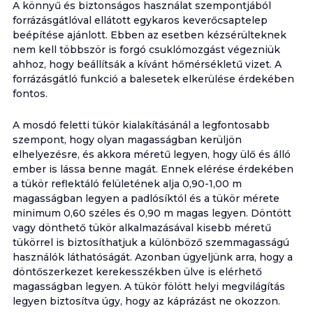
A könnyű és biztonságos használat szempontjából
forrázásgátlóval ellátott egykaros keverőcsaptelep
beépítése ajánlott. Ebben az esetben kézsérülteknek
nem kell többször is forgó csuklómozgást végezniük
ahhoz, hogy beállítsák a kívánt hőmérsékletű vizet. A
forrázásgátló funkció a balesetek elkerülése érdekében
fontos.
A mosdó feletti tükör kialakításánál a legfontosabb
szempont, hogy olyan magasságban kerüljön
elhelyezésre, és akkora méretű legyen, hogy ülő és álló
ember is lássa benne magát. Ennek elérése érdekében
a tükör reflektáló felületének alja 0,90-1,00 m
magasságban legyen a padlósíktól és a tükör mérete
minimum 0,60 széles és 0,90 m magas legyen. Döntött
vagy dönthető tükör alkalmazásával kisebb méretű
tükörrel is biztosíthatjuk a különböző szemmagasságú
használók láthatóságát. Azonban ügyeljünk arra, hogy a
döntőszerkezet kerekesszékben ülve is elérhető
magasságban legyen. A tükör fölött helyi megvilágítás
legyen biztosítva úgy, hogy az káprázást ne okozzon.