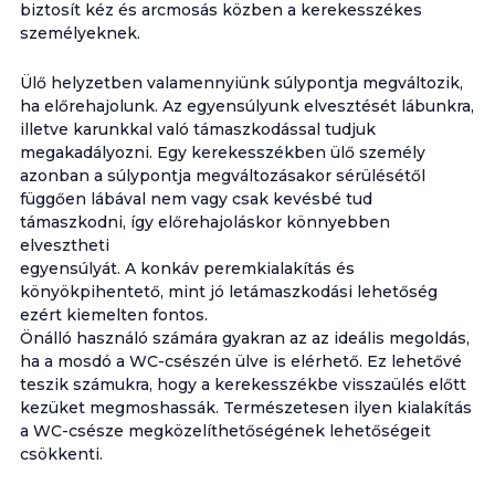
biztosít kéz és arcmosás közben a kerekesszékes
személyeknek.
Ülő helyzetben valamennyiünk súlypontja megváltozik,
ha előrehajolunk. Az egyensúlyunk elvesztését lábunkra,
illetve karunkkal való támaszkodással tudjuk
megakadályozni. Egy kerekesszékben ülő személy
azonban a súlypontja megváltozásakor sérülésétől
függően lábával nem vagy csak kevésbé tud
támaszkodni, így előrehajoláskor könnyebben
elvesztheti
egyensúlyát. A konkáv peremkialakítás és
könyökpihentető, mint jó letámaszkodási lehetőség
ezért kiemelten fontos.
Önálló használó számára gyakran az az ideális megoldás,
ha a mosdó a WC-csészén ülve is elérhető. Ez lehetővé
teszik számukra, hogy a kerekesszékbe visszaülés előtt
kezüket megmoshassák. Természetesen ilyen kialakítás
a WC-csésze megközelíthetőségének lehetőségeit
csökkenti.