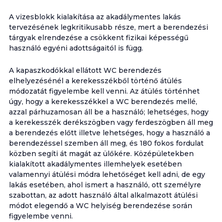
A vizesblokk kialakítása az akadálymentes lakás
tervezésének legkritikusabb része, mert a berendezési
tárgyak elrendezése a csökkent fizikai képességű
használó egyéni adottságaitól is függ.
A kapaszkodókkal ellátott WC berendezés
elhelyezésénél a kerekesszékből történő átülés
módozatát figyelembe kell venni. Az átülés történhet
úgy, hogy a kerekesszékkel a WC berendezés mellé,
azzal párhuzamosan áll be a használó; lehetséges, hogy
a kerekesszék derékszögben vagy ferdeszögben áll meg
a berendezés előtt illetve lehetséges, hogy a használó a
berendezéssel szemben áll meg, és 180 fokos fordulat
közben segíti át magát az ülőkére. Középületekben
kialakított akadálymentes illemhelyek esetében
valamennyi átülési módra lehetőséget kell adni, de egy
lakás esetében, ahol ismert a használó, ott személyre
szabottan, az adott használó által alkalmazott átülési
módot elegendő a WC helyiség berendezése során
figyelembe venni.