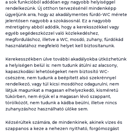
a sok funkcióból adódóan egy nagyobb helyiséggel
rendelkezünk. Új otthon tervezésénél mindenképp
ügyeljünk arra, hogy az akadálymentes fürdő-WC mérete
jelentősen nagyobb a szokásosnál. Ez a nagyobb
méretigény abból adódik, hogy a kereksszékkel vagy
egyéb segédeszközzel való közlekedéshez,
megforduláshoz, illetve a WC, mosdó, zuhany, fürdőkád
használatához megfelelő helyet kell biztosítanunk.
Kerekesszékben ülve további akadályokba ütközhetünk
a helyiségen belül is: nem tudunk átülni az alacsony,
kapaszkodási lehetőségeket nem biztosító WC-
csészére, nem tudunk a beépített alsó szekrénnyel
rendelkező, vagy túl kicsi mosdóhoz odagurulni, nem
látjuk magunkat a magasan elhelyezkedő, kisméretű
tükörben, nem érjük el a magasan lévő szappant,
törölközőt, nem tudunk a kádba beülni, illetve nincs
zuhanyzáshoz használható ülőke sem.
Kézsérültek számára, de mindenkinek, akinek vizes és
szappanos a keze a nehezen nyitható, forgómozgást