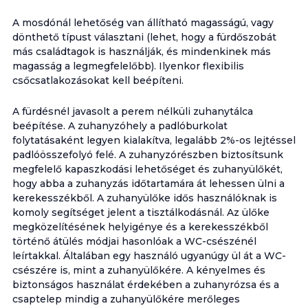
A mosdónál lehetőség van állítható magasságú, vagy
dönthető típust választani (lehet, hogy a fürdőszobát
más családtagok is használják, és mindenkinek más
magasság a legmegfelelőbb). Ilyenkor flexibilis
csőcsatlakozásokat kell beépíteni.
A fürdésnél javasolt a perem nélküli zuhanytálca
beépítése. A zuhanyzóhely a padlóburkolat
folytatásaként legyen kialakítva, legalább 2%-os lejtéssel
padlóösszefolyó felé. A zuhanyzórészben biztosítsunk
megfelelő kapaszkodási lehetőséget és zuhanyülőkét,
hogy abba a zuhanyzás időtartamára át lehessen ülni a
kerekesszékből. A zuhanyülőke idős használóknak is
komoly segítséget jelent a tisztálkodásnál. Az ülőke
megközelítésének helyigénye és a kerekesszékből
történő átülés módjai hasonlóak a WC-csészénél
leírtakkal. Általában egy használó ugyanúgy ül át a WC-
csészére is, mint a zuhanyülőkére. A kényelmes és
biztonságos használat érdekében a zuhanyrózsa és a
csaptelep mindig a zuhanyülőkére merőleges