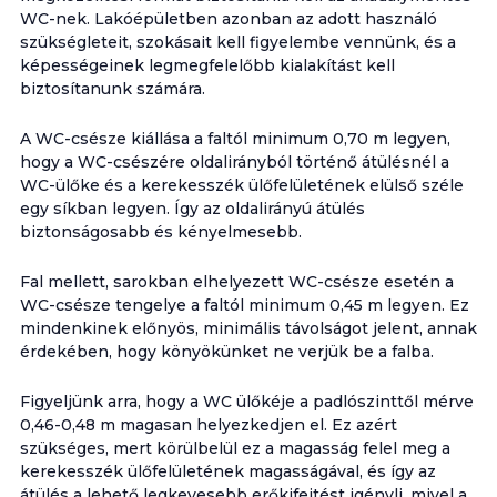
WC-nek. Lakóépületben azonban az adott használó
szükségleteit, szokásait kell figyelembe vennünk, és a
képességeinek legmegfelelőbb kialakítást kell
biztosítanunk számára.
A WC-csésze kiállása a faltól minimum 0,70 m legyen,
hogy a WC-csészére oldalirányból történő átülésnél a
WC-ülőke és a kerekesszék ülőfelületének elülső széle
egy síkban legyen. Így az oldalirányú átülés
biztonságosabb és kényelmesebb.
Fal mellett, sarokban elhelyezett WC-csésze esetén a
WC-csésze tengelye a faltól minimum 0,45 m legyen. Ez
mindenkinek előnyös, minimális távolságot jelent, annak
érdekében, hogy könyökünket ne verjük be a falba.
Figyeljünk arra, hogy a WC ülőkéje a padlószinttől mérve
0,46-0,48 m magasan helyezkedjen el. Ez azért
szükséges, mert körülbelül ez a magasság felel meg a
kerekesszék ülőfelületének magasságával, és így az
átülés a lehető legkevesebb erőkifejtést igényli, mivel a