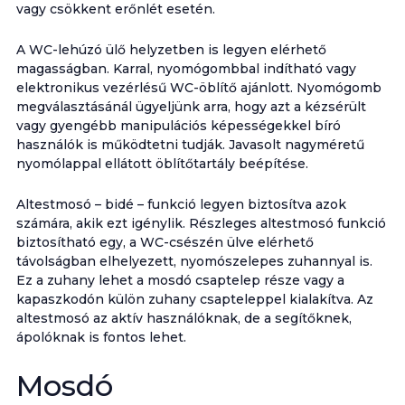
vagy csökkent erőnlét esetén.
A WC-lehúzó ülő helyzetben is legyen elérhető
magasságban. Karral, nyomógombbal indítható vagy
elektronikus vezérlésű WC-öblítő ajánlott. Nyomógomb
megválasztásánál ügyeljünk arra, hogy azt a kézsérült
vagy gyengébb manipulációs képességekkel bíró
használók is működtetni tudják. Javasolt nagyméretű
nyomólappal ellátott öblítőtartály beépítése.
Altestmosó – bidé – funkció legyen biztosítva azok
számára, akik ezt igénylik. Részleges altestmosó funkció
biztosítható egy, a WC-csészén ülve elérhető
távolságban elhelyezett, nyomószelepes zuhannyal is.
Ez a zuhany lehet a mosdó csaptelep része vagy a
kapaszkodón külön zuhany csapteleppel kialakítva. Az
altestmosó az aktív használóknak, de a segítőknek,
ápolóknak is fontos lehet.
Mosdó