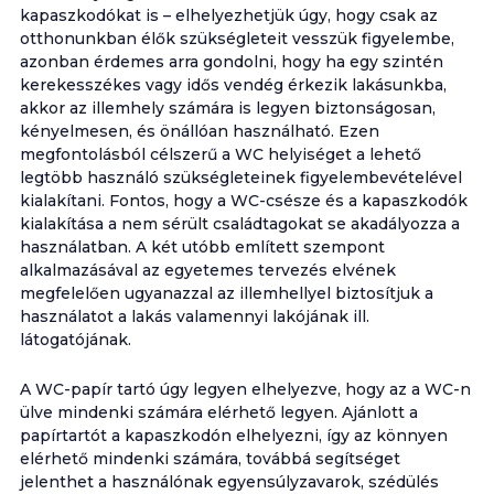
kapaszkodókat is – elhelyezhetjük úgy, hogy csak az
otthonunkban élők szükségleteit vesszük figyelembe,
azonban érdemes arra gondolni, hogy ha egy szintén
kerekesszékes vagy idős vendég érkezik lakásunkba,
akkor az illemhely számára is legyen biztonságosan,
kényelmesen, és önállóan használható. Ezen
megfontolásból célszerű a WC helyiséget a lehető
legtöbb használó szükségleteinek figyelembevételével
kialakítani. Fontos, hogy a WC-csésze és a kapaszkodók
kialakítása a nem sérült családtagokat se akadályozza a
használatban. A két utóbb említett szempont
alkalmazásával az egyetemes tervezés elvének
megfelelően ugyanazzal az illemhellyel biztosítjuk a
használatot a lakás valamennyi lakójának ill.
látogatójának.
A WC-papír tartó úgy legyen elhelyezve, hogy az a WC-n
ülve mindenki számára elérhető legyen. Ajánlott a
papírtartót a kapaszkodón elhelyezni, így az könnyen
elérhető mindenki számára, továbbá segítséget
jelenthet a használónak egyensúlyzavarok, szédülés