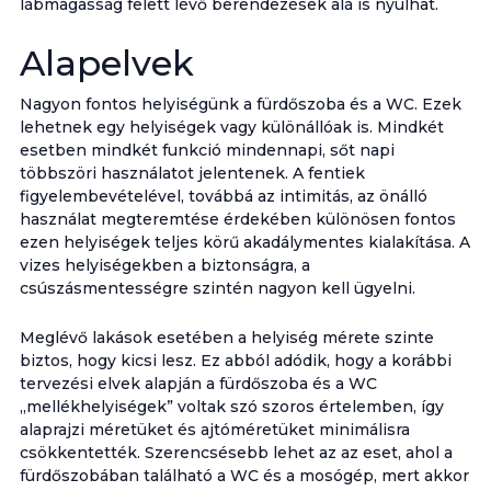
lábmagasság felett lévő berendezések alá is nyúlhat.
Alapelvek
Nagyon fontos helyiségünk a fürdőszoba és a WC. Ezek
lehetnek egy helyiségek vagy különállóak is. Mindkét
esetben mindkét funkció mindennapi, sőt napi
többszöri használatot jelentenek. A fentiek
figyelembevételével, továbbá az intimitás, az önálló
használat megteremtése érdekében különösen fontos
ezen helyiségek teljes körű akadálymentes kialakítása. A
vizes helyiségekben a biztonságra, a
csúszásmentességre szintén nagyon kell ügyelni.
Meglévő lakások esetében a helyiség mérete szinte
biztos, hogy kicsi lesz. Ez abból adódik, hogy a korábbi
tervezési elvek alapján a fürdőszoba és a WC
„mellékhelyiségek” voltak szó szoros értelemben, így
alaprajzi méretüket és ajtóméretüket minimálisra
csökkentették. Szerencsésebb lehet az az eset, ahol a
fürdőszobában található a WC és a mosógép, mert akkor