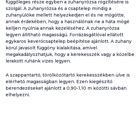
függőleges része egyben a zuhanyrózsa rögzítésére is
szolgál. A zuhanyrózsa és a csaptelep mindig a
zuhanyülőke mellett helyezkedjen el és ne mögötte,
annak érdekében, hogy a használónak ne a háta mögé
kelljen nyúlnia annak kezeléséhez. A zuhanyrózsa
legyen állítható magasságú. Forrázásgátlóval ellátott
egykaros keverőcsaptelep beépítése ajánlott. A zuhany
körül javasolt függöny kialakítása, amivel
megakadályozhatjuk, hogy a kerekesszék vagy a közelbe
lerakott ruhánk vizes legyen.
A szappantartó, törölközőtartó kerekesszékben ülve is
elérhető magasságban legyen. Ezen kiegészítő
berendezéseket ajánlott a 0,90-1,10 m közötti sávban
elhelyezni.