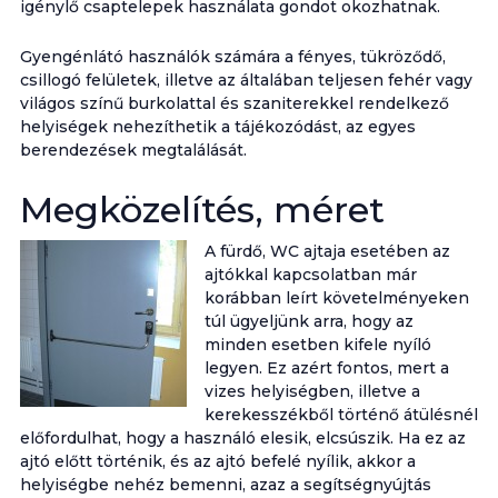
igénylő csaptelepek használata gondot okozhatnak.
Gyengénlátó használók számára a fényes, tükröződő,
csillogó felületek, illetve az általában teljesen fehér vagy
világos színű burkolattal és szaniterekkel rendelkező
helyiségek nehezíthetik a tájékozódást, az egyes
berendezések megtalálását.
Megközelítés, méret
A fürdő, WC ajtaja esetében az
ajtókkal kapcsolatban már
korábban leírt követelményeken
túl ügyeljünk arra, hogy az
minden esetben kifele nyíló
legyen. Ez azért fontos, mert a
vizes helyiségben, illetve a
kerekesszékből történő átülésnél
előfordulhat, hogy a használó elesik, elcsúszik. Ha ez az
ajtó előtt történik, és az ajtó befelé nyílik, akkor a
helyiségbe nehéz bemenni, azaz a segítségnyújtás