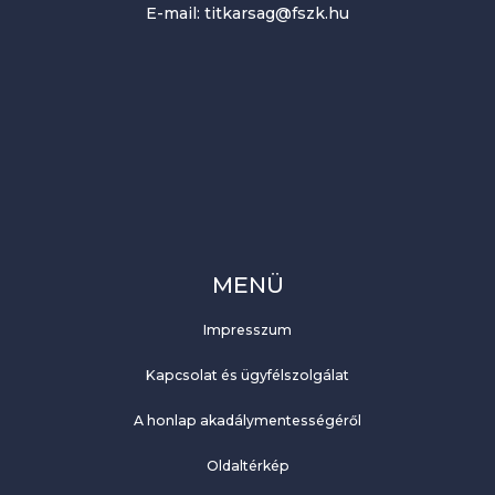
E-mail: titkarsag@fszk.hu
MENÜ
Impresszum
Kapcsolat és ügyfélszolgálat
A honlap akadálymentességéről
Oldaltérkép