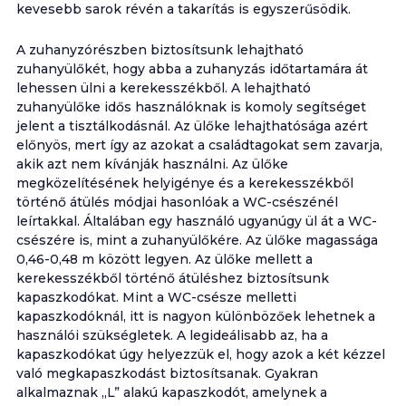
kevesebb sarok révén a takarítás is egyszerűsödik.
A zuhanyzórészben biztosítsunk lehajtható
zuhanyülőkét, hogy abba a zuhanyzás időtartamára át
lehessen ülni a kerekesszékből. A lehajtható
zuhanyülőke idős használóknak is komoly segítséget
jelent a tisztálkodásnál. Az ülőke lehajthatósága azért
előnyös, mert így az azokat a családtagokat sem zavarja,
akik azt nem kívánják használni. Az ülőke
megközelítésének helyigénye és a kerekesszékből
történő átülés módjai hasonlóak a WC-csészénél
leírtakkal. Általában egy használó ugyanúgy ül át a WC-
csészére is, mint a zuhanyülőkére. Az ülőke magassága
0,46-0,48 m között legyen. Az ülőke mellett a
kerekesszékből történő átüléshez biztosítsunk
kapaszkodókat. Mint a WC-csésze melletti
kapaszkodóknál, itt is nagyon különbözőek lehetnek a
használói szükségletek. A legideálisabb az, ha a
kapaszkodókat úgy helyezzük el, hogy azok a két kézzel
való megkapaszkodást biztosítsanak. Gyakran
alkalmaznak „L” alakú kapaszkodót, amelynek a