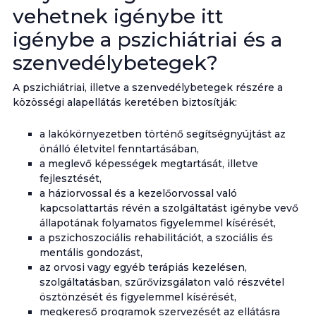
vehetnek igénybe itt
igénybe a pszichiátriai és a
szenvedélybetegek?
A pszichiátriai, illetve a szenvedélybetegek részére a
közösségi alapellátás keretében biztosítják:
a lakókörnyezetben történő segítségnyújtást az
önálló életvitel fenntartásában,
a meglevő képességek megtartását, illetve
fejlesztését,
a háziorvossal és a kezelőorvossal való
kapcsolattartás révén a szolgáltatást igénybe vevő
állapotának folyamatos figyelemmel kísérését,
a pszichoszociális rehabilitációt, a szociális és
mentális gondozást,
az orvosi vagy egyéb terápiás kezelésen,
szolgáltatásban, szűrővizsgálaton való részvétel
ösztönzését és figyelemmel kísérését,
megkereső programok szervezését az ellátásra