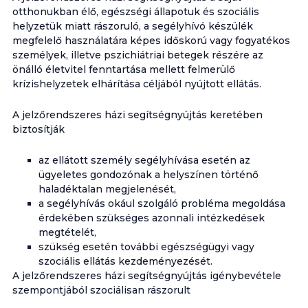
otthonukban élő, egészségi állapotuk és szociális
helyzetük miatt rászoruló, a segélyhívó készülék
megfelelő használatára képes időskorú vagy fogyatékos
személyek, illetve pszichiátriai betegek részére az
önálló életvitel fenntartása mellett felmerülő
krízishelyzetek elhárítása céljából nyújtott ellátás.
A jelzőrendszeres házi segítségnyújtás keretében
biztosítják
az ellátott személy segélyhívása esetén az
ügyeletes gondozónak a helyszínen történő
haladéktalan megjelenését,
a segélyhívás okául szolgáló probléma megoldása
érdekében szükséges azonnali intézkedések
megtételét,
szükség esetén további egészségügyi vagy
szociális ellátás kezdeményezését.
A jelzőrendszeres házi segítségnyújtás igénybevétele
szempontjából szociálisan rászorult