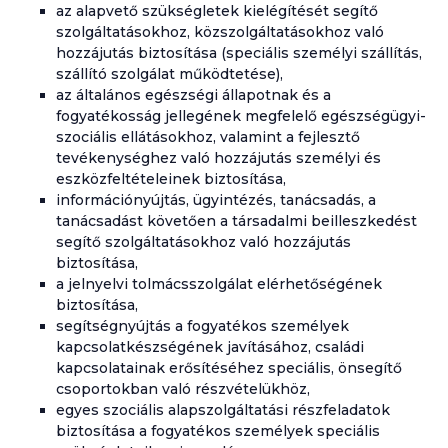
az alapvető szükségletek kielégítését segítő
szolgáltatásokhoz, közszolgáltatásokhoz való
hozzájutás biztosítása (speciális személyi szállítás,
szállító szolgálat működtetése),
az általános egészségi állapotnak és a
fogyatékosság jellegének megfelelő egészségügyi-
szociális ellátásokhoz, valamint a fejlesztő
tevékenységhez való hozzájutás személyi és
eszközfeltételeinek biztosítása,
információnyújtás, ügyintézés, tanácsadás, a
tanácsadást követően a társadalmi beilleszkedést
segítő szolgáltatásokhoz való hozzájutás
biztosítása,
a jelnyelvi tolmácsszolgálat elérhetőségének
biztosítása,
segítségnyújtás a fogyatékos személyek
kapcsolatkészségének javításához, családi
kapcsolatainak erősítéséhez speciális, önsegítő
csoportokban való részvételükhöz,
egyes szociális alapszolgáltatási részfeladatok
biztosítása a fogyatékos személyek speciális