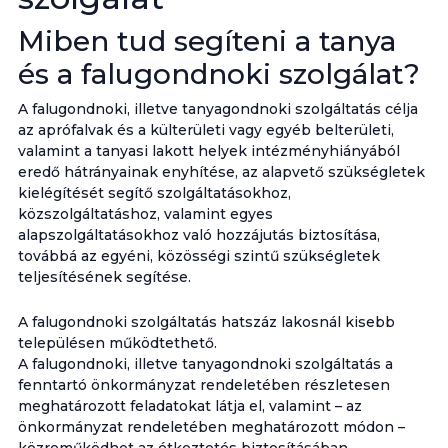
Miben tud segíteni a tanya
és a falugondnoki szolgálat?
A falugondnoki, illetve tanyagondnoki szolgáltatás célja
az aprófalvak és a külterületi vagy egyéb belterületi,
valamint a tanyasi lakott helyek intézményhiányából
eredő hátrányainak enyhítése, az alapvető szükségletek
kielégítését segítő szolgáltatásokhoz,
közszolgáltatáshoz, valamint egyes
alapszolgáltatásokhoz való hozzájutás biztosítása,
továbbá az egyéni, közösségi szintű szükségletek
teljesítésének segítése.
A falugondnoki szolgáltatás hatszáz lakosnál kisebb
településen működtethető.
A falugondnoki, illetve tanyagondnoki szolgáltatás a
fenntartó önkormányzat rendeletében részletesen
meghatározott feladatokat látja el, valamint – az
önkormányzat rendeletében meghatározott módon –