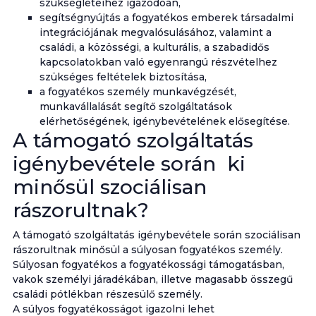
szükségleteihez igazodóan,
segítségnyújtás a fogyatékos emberek társadalmi
integrációjának megvalósulásához, valamint a
családi, a közösségi, a kulturális, a szabadidős
kapcsolatokban való egyenrangú részvételhez
szükséges feltételek biztosítása,
a fogyatékos személy munkavégzését,
munkavállalását segítő szolgáltatások
elérhetőségének, igénybevételének elősegítése.
A támogató szolgáltatás
igénybevétele során ki
minősül szociálisan
rászorultnak?
A támogató szolgáltatás igénybevétele során szociálisan
rászorultnak minősül a súlyosan fogyatékos személy.
Súlyosan fogyatékos a fogyatékossági támogatásban,
vakok személyi járadékában, illetve magasabb összegű
családi pótlékban részesülő személy.
A súlyos fogyatékosságot igazolni lehet