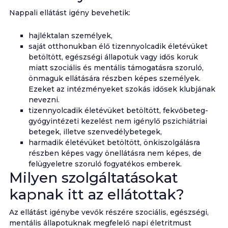
Nappali ellátást igény bevehetik:
hajléktalan személyek,
saját otthonukban élő tizennyolcadik életévüket
betöltött, egészségi állapotuk vagy idős koruk
miatt szociális és mentális támogatásra szoruló,
önmaguk ellátására részben képes személyek.
Ezeket az intézményeket szokás idősek klubjának
nevezni.
tizennyolcadik életévüket betöltött, fekvőbeteg-
gyógyintézeti kezelést nem igénylő pszichiátriai
betegek, illetve szenvedélybetegek,
harmadik életévüket betöltött, önkiszolgálásra
részben képes vagy önellátásra nem képes, de
felügyeletre szoruló fogyatékos emberek.
Milyen szolgáltatásokat
kapnak itt az ellátottak?
Az ellátást igénybe vevők részére szociális, egészségi,
mentális állapotuknak megfelelő napi életritmust