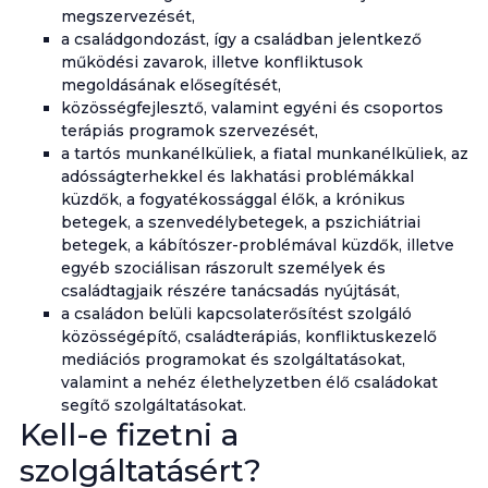
megszervezését,
a családgondozást, így a családban jelentkező
működési zavarok, illetve konfliktusok
megoldásának elősegítését,
közösségfejlesztő, valamint egyéni és csoportos
terápiás programok szervezését,
a tartós munkanélküliek, a fiatal munkanélküliek, az
adósságterhekkel és lakhatási problémákkal
küzdők, a fogyatékossággal élők, a krónikus
betegek, a szenvedélybetegek, a pszichiátriai
betegek, a kábítószer-problémával küzdők, illetve
egyéb szociálisan rászorult személyek és
családtagjaik részére tanácsadás nyújtását,
a családon belüli kapcsolaterősítést szolgáló
közösségépítő, családterápiás, konfliktuskezelő
mediációs programokat és szolgáltatásokat,
valamint a nehéz élethelyzetben élő családokat
segítő szolgáltatásokat.
Kell-e fizetni a
szolgáltatásért?