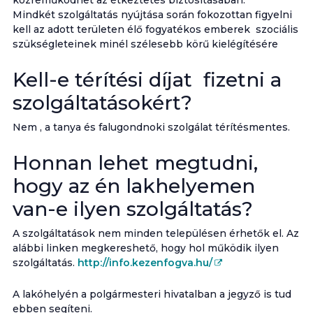
közreműködhet az étkeztetés biztosításában.
Mindkét szolgáltatás nyújtása során fokozottan figyelni
kell az adott területen élő fogyatékos emberek szociális
szükségleteinek minél szélesebb körű kielégítésére
Kell-e térítési díjat fizetni a
szolgáltatásokért?
Nem , a tanya és falugondnoki szolgálat térítésmentes.
Honnan lehet megtudni,
hogy az én lakhelyemen
van-e ilyen szolgáltatás?
A szolgáltatások nem minden településen érhetők el. Az
alábbi linken megkereshető, hogy hol működik ilyen
szolgáltatás.
http://info.kezenfogva.hu/
A lakóhelyén a polgármesteri hivatalban a jegyző is tud
ebben segíteni.