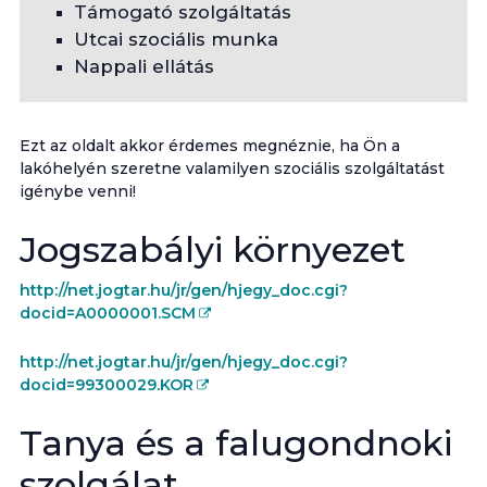
Támogató szolgáltatás
Utcai szociális munka
Nappali ellátás
Ezt az oldalt akkor érdemes megnéznie, ha Ön a
lakóhelyén szeretne valamilyen szociális szolgáltatást
igénybe venni!
Jogszabályi környezet
http://net.jogtar.hu/jr/gen/hjegy_doc.cgi?
docid=A0000001.SCM
http://net.jogtar.hu/jr/gen/hjegy_doc.cgi?
docid=99300029.KOR
Tanya és a falugondnoki
szolgálat