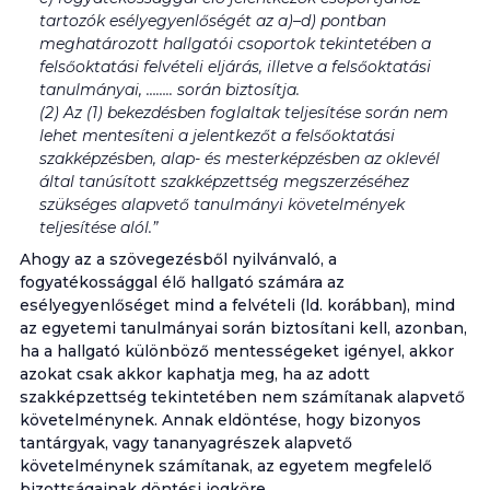
tartozók esélyegyenlőségét az a)–d) pontban
meghatározott hallgatói csoportok tekintetében a
felsőoktatási felvételi eljárás, illetve a felsőoktatási
tanulmányai, …….. során biztosítja.
(2) Az (1) bekezdésben foglaltak teljesítése során nem
lehet mentesíteni a jelentkezőt a felsőoktatási
szakképzésben, alap- és mesterképzésben az oklevél
által tanúsított szakképzettség megszerzéséhez
szükséges alapvető tanulmányi követelmények
teljesítése alól.”
Ahogy az a szövegezésből nyilvánvaló, a
fogyatékossággal élő hallgató számára az
esélyegyenlőséget mind a felvételi (ld. korábban), mind
az egyetemi tanulmányai során biztosítani kell, azonban,
ha a hallgató különböző mentességeket igényel, akkor
azokat csak akkor kaphatja meg, ha az adott
szakképzettség tekintetében nem számítanak alapvető
követelménynek. Annak eldöntése, hogy bizonyos
tantárgyak, vagy tananyagrészek alapvető
követelménynek számítanak, az egyetem megfelelő
bizottságainak döntési jogköre.