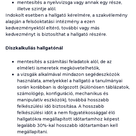
mentesítés a nyelvvizsga vagy annak egy része,
illetve szintje alól.
Indokolt esetben a hallgató kérelmére, a szakvélemény
alapján a felsőoktatási intézmény a ezen
kedvezményektől eltérő, további vagy más
kedvezményt is biztosíthat a hallgató részére.
Diszkalkuliás hallgatónál
mentesítés a számítási feladatok alól, de az
elméleti ismeretek megkövetelhetők,
a vizsgák alkalmával mindazon segédeszközök
használata, amelyekkel a hallgató a tanulmányai
során korábban is dolgozott (különösen táblázatok,
számológép, konfiguráció, mechanikus és
manipulatív eszközök), továbbá hosszabb
felkészülési idő biztosítása. A hosszabb
felkészülési időt a nem fogyatékossággal élő
hallgatókra megállapított időtartamhoz képest
legalább 30%-kal hosszabb időtartamban kell
megállapítani.