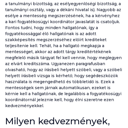
a tanulmányi bizottság, az esélyegyenlőségi bizottság, a
tanulmányi osztály, vagy a dékáni hivatal is). Nagyobb az
esélye a mentesség megszerzésének, ha a kérvényhez
a kari fogyatékosügyi koordinátor javaslatát is csatoljuk.
Fontos tudni, hogy minden hallgatónak, így a
fogyatékossággal élő hallgatónak is az adott
szakképesítés megszerzéséhez előírt krediteket
teljesítenie kell. Tehát, ha a hallgató megkapja a
mentességet, akkor az adott tárgy kreditértékének
megfelelő másik tárgyat fel kell vennie, hogy meglegyen
az elvárt kreditszáma. Ugyanezen paragrafusban
olvasható, hogy az írásbeli helyett szóbeli, vagy a szóbeli
helyett írásbeli vizsga is kérhető; hogy segédeszközök
használata is megengedhető és többletidő is. Ezek a
mentességek sem járnak automatikusan, ezeket is
kérnie kell a hallgatónak, de legalábbis a fogyatékosügyi
koordinátornál jeleznie kell, hogy élni szeretne ezen
kedvezményekkel.
Milyen kedvezmények,