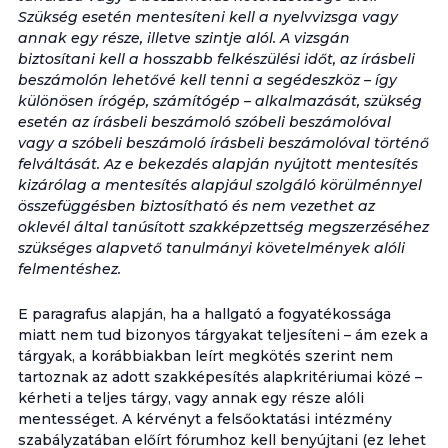
Szükség esetén mentesíteni kell a nyelvvizsga vagy
annak egy része, illetve szintje alól. A vizsgán
biztosítani kell a hosszabb felkészülési időt, az írásbeli
beszámolón lehetővé kell tenni a segédeszköz – így
különösen írógép, számítógép – alkalmazását, szükség
esetén az írásbeli beszámoló szóbeli beszámolóval
vagy a szóbeli beszámoló írásbeli beszámolóval történő
felváltását. Az e bekezdés alapján nyújtott mentesítés
kizárólag a mentesítés alapjául szolgáló körülménnyel
összefüggésben biztosítható és nem vezethet az
oklevél által tanúsított szakképzettség megszerzéséhez
szükséges alapvető tanulmányi követelmények alóli
felmentéshez.
E paragrafus alapján, ha a hallgató a fogyatékossága
miatt nem tud bizonyos tárgyakat teljesíteni – ám ezek a
tárgyak, a korábbiakban leírt megkötés szerint nem
tartoznak az adott szakképesítés alapkritériumai közé –
kérheti a teljes tárgy, vagy annak egy része alóli
mentességet. A kérvényt a felsőoktatási intézmény
szabályzatában előírt fórumhoz kell benyújtani (ez lehet