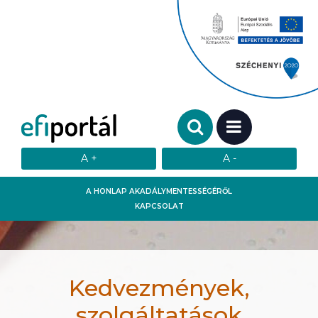
Keresendő szó:
MENÜ
A HONLAP AKADÁLYMENTESSÉGÉRŐL
KAPCSOLAT
Kedvezmények,
szolgáltatások