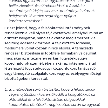
különös figyelemmel a fogyatékkal élő – hallgató
beilleszkedését és előrehaladását a felsőfokú
tanulmányok idején, illetve a tanulmányok alatt és
befejezését követően segítséget nyújt a
karriertervezésben.”
Ez azt jelenti, hogy a felsőoktatási intézménynek
rendelkeznie kell olyan tájékoztatóval, amelyből mind az
érintett hallgatók, mind az oktatók megismerhetik a
segítség adásának formáit. A tájékoztató formáira,
médiumára vonatkozóan nincs előírás. A tanácsadó
rendszer biztosítása is többféle formában valósulhat
meg: akár az intézményi és kari fogyatékosügyi
koordinátorok személyében, akár az intézmény által
létrehozott fogyatékosügyi központokon, tanácsadó,
vagy támogató szolgálatokon, vagy az esélyegyenlőségi
bizottságokon keresztül.
g) „működése során biztosítja, hogy a feladatainak
végrehajtásában közreműködők a hallgatókkal, az
oktatókkal és a felsőoktatásban dolgozókkal
kapcsolatos döntéseik meghozatala során az egyenlő