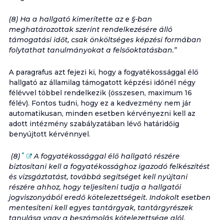
(8) Ha a hallgató kimerítette az e §-ban
meghatározottak szerint rendelkezésére álló
támogatási időt, csak önköltséges képzési formában
folytathat tanulmányokat a felsőoktatásban.”
A paragrafus azt fejezi ki, hogy a fogyatékossággal élő
hallgató az államilag támogatott képzési időnél négy
félévvel többel rendelkezik (összesen, maximum 16
félév). Fontos tudni, hogy ez a kedvezmény nem jár
automatikusan, minden esetben kérvényezni kell az
adott intézmény szabályzatában lévő határidőig
benyújtott kérvénnyel.
*
(8)
A fogyatékossággal élő hallgató részére
biztosítani kell a fogyatékossághoz igazodó felkészítést
és vizsgáztatást, továbbá segítséget kell nyújtani
részére ahhoz, hogy teljesíteni tudja a hallgatói
jogviszonyából eredő kötelezettségeit. Indokolt esetben
mentesíteni kell egyes tantárgyak, tantárgyrészek
tanulása vagy a beszámolás kötelezettsége alól.