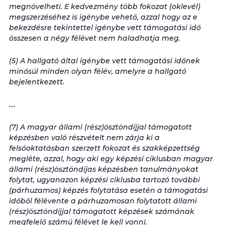
megnövelheti.
E kedvezmény több fokozat (oklevél)
megszerzéséhez is igénybe vehető, azzal hogy az e
bekezdésre tekintettel igénybe vett támogatási idő
összesen a négy félévet nem haladhatja meg.
(5) A hallgató által igénybe vett támogatási időnek
minősül minden olyan félév, amelyre a hallgató
bejelentkezett.
….
(7) A magyar állami (rész)ösztöndíjjal támogatott
képzésben való részvételt nem zárja ki a
felsőoktatásban szerzett fokozat és szakképzettség
megléte, azzal, hogy aki egy képzési ciklusban magyar
állami (rész)ösztöndíjas képzésben tanulmányokat
folytat, ugyanazon képzési ciklusba tartozó további
(párhuzamos) képzés folytatása esetén a támogatási
időből félévente a párhuzamosan folytatott állami
(rész)ösztöndíjjal támogatott képzések számának
megfelelő számú félévet le kell vonni.