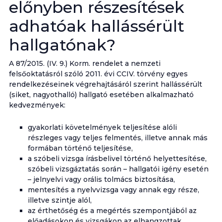
előnyben részesítések
adhatóak hallássérült
hallgatónak?
A 87/2015. (IV. 9.) Korm. rendelet a nemzeti
felsőoktatásról szóló 2011. évi CCIV. törvény egyes
rendelkezéseinek végrehajtásáról szerint hallássérült
(siket, nagyothalló) hallgató esetében alkalmazható
kedvezmények:
gyakorlati követelmények teljesítése alóli
részleges vagy teljes felmentés, illetve annak más
formában történő teljesítése,
a szóbeli vizsga írásbelivel történő helyettesítése,
szóbeli vizsgáztatás során – hallgatói igény esetén
– jelnyelvi vagy orális tolmács biztosítása,
mentesítés a nyelvvizsga vagy annak egy része,
illetve szintje alól,
az érthetőség és a megértés szempontjából az
előadásokon és vizsgákon az elhangzottak