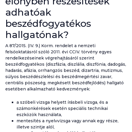
előnyben részesítések
adhatóak
beszédfogyatékos
hallgatónak?
A 87/2015. (IV. 9.) Korm. rendelet a nemzeti
felsőoktatásról szóló 2011. évi CCIV. törvény egyes
rendelkezéseinek végrehajtásáról szerint
beszédfogyatékos (diszfázia, diszlália, diszfónia, dadogás,
hadarás, afázia, orrhangzós beszéd, dizartria, mutizmus,
súlyos beszédészlelési és beszédmegértési zavar,
centrális pöszeség, megkésett beszédfejlődés) hallgató
esetében alkalmazható kedvezmények:
a szóbeli vizsga helyett írásbeli vizsga, és a
számonkérések esetén speciális technikai
eszközök használata,
mentesítés a nyelvvizsga vagy annak egy része,
illetve szintje alól,