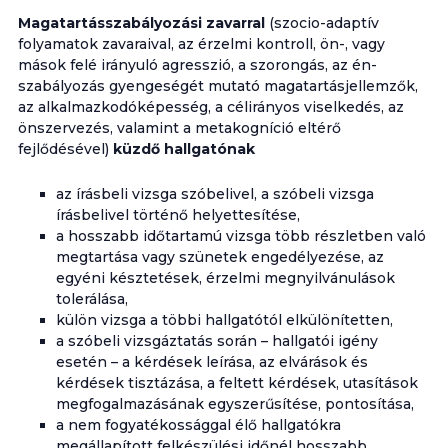
Magatartásszabályozási zavarral
(szocio-adaptív
folyamatok zavaraival, az érzelmi kontroll, ön-, vagy
mások felé irányuló agresszió, a szorongás, az én-
szabályozás gyengeségét mutató magatartásjellemzők,
az alkalmazkodóképesség, a célirányos viselkedés, az
önszervezés, valamint a metakogníció eltérő
fejlődésével)
küzdő hallgatónak
az írásbeli vizsga szóbelivel, a szóbeli vizsga
írásbelivel történő helyettesítése,
a hosszabb időtartamú vizsga több részletben való
megtartása vagy szünetek engedélyezése, az
egyéni késztetések, érzelmi megnyilvánulások
tolerálása,
külön vizsga a többi hallgatótól elkülönítetten,
a szóbeli vizsgáztatás során – hallgatói igény
esetén – a kérdések leírása, az elvárások és
kérdések tisztázása, a feltett kérdések, utasítások
megfogalmazásának egyszerűsítése, pontosítása,
a nem fogyatékossággal élő hallgatókra
megállapított felkészülési időnél hosszabb