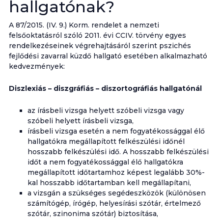
hallgatónak?
A 87/2015. (IV. 9.) Korm. rendelet a nemzeti
felsőoktatásról szóló 2011. évi CCIV. törvény egyes
rendelkezéseinek végrehajtásáról szerint pszichés
fejlődési zavarral küzdő hallgató esetében alkalmazható
kedvezmények:
Diszlexiás – diszgráfiás – diszortográfiás hallgatónál
az írásbeli vizsga helyett szóbeli vizsga vagy
szóbeli helyett írásbeli vizsga,
írásbeli vizsga esetén a nem fogyatékossággal élő
hallgatókra megállapított felkészülési időnél
hosszabb felkészülési idő. A hosszabb felkészülési
időt a nem fogyatékossággal élő hallgatókra
megállapított időtartamhoz képest legalább 30%-
kal hosszabb időtartamban kell megállapítani,
a vizsgán a szükséges segédeszközök (különösen
számítógép, írógép, helyesírási szótár, értelmező
szótár, szinonima szótár) biztosítása,