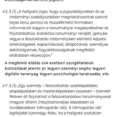
§ (1) „A hallgató joga, hogy a jogszabályokban és az
intézményi szabályozásban meghatározottak szerint
teljes körű, pontos és hozzáférhető formában
információt kapjon a tanulmányai megkezdéséhez és
folytatásához, kialakítsa tanulmányi rendjét, igénybe
vegye a felsőoktatási intézményben elérhető képzési
lehetőségeket, kapacitásokat; állapotának, személyes
adottságainak, fogyatékosságának megfelelő
ellátásban részesüljön.”
A megfelelő ellátás sok esetben szolgáltatások
biztosítását jelenti: pl. legyen személyi segítő; legyen
digitális tananyag; legyen pszichológiai tanácsadás; stb.
§ (1) „Egy személy – felsőoktatási szakképzésben,
alapképzésben és mesterképzésben összesen – tizenkét
féléven át folytathat a felsőoktatásban tanulmányokat
magyar állami (rész)ösztöndíjas képzésben (a
továbbiakban: támogatási idő). A támogatási idő
legfeljebb tizennégy félév, ha a hallgató osztatlan