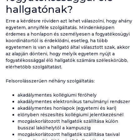
hallgatónak?
Erre a kérdésre röviden azt lehet válaszolni, hogy ahány
egyetem, annyiféle szolgáltatás. Mindenképpen
érdemes a honlapon és személyesen a fogyatékosügyi
koordinátortól is érdeklődni, esetleg, ha több
egyetemen is van a hallgató által választott szak, akkor
az alapján dönteni, hogy melyik egyetem nyújt a
fogyatékossággal élő hallgatók számára széleskörűbb,
elérhetőbb szolgáltatást.
Felsorolásszerűen néhány szolgáltatás:
akadálymentes kollégiumi férőhely
akadálymentes elektronikus tanulmányi rendszer
akadálymentes honlapok (egyetemi és kari)
előnyben részesítés kollégiumi jelentkezésnél
mozgáskorlátozott hallgatók szállítása külön
busszal lakóhelytől a kampuszig
mozgáskorlátozott hallgatók szállítása taxival