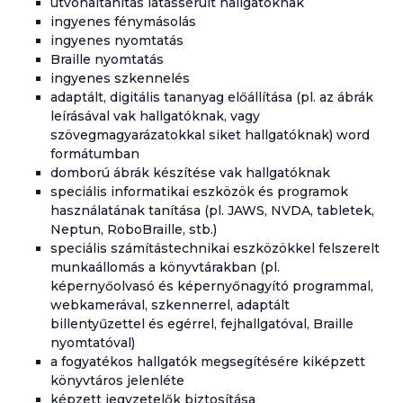
útvonaltanítás látássérült hallgatóknak
ingyenes fénymásolás
ingyenes nyomtatás
Braille nyomtatás
ingyenes szkennelés
adaptált, digitális tananyag előállítása (pl. az ábrák
leírásával vak hallgatóknak, vagy
szövegmagyarázatokkal siket hallgatóknak) word
formátumban
domború ábrák készítése vak hallgatóknak
speciális informatikai eszközök és programok
használatának tanítása (pl. JAWS, NVDA, tabletek,
Neptun, RoboBraille, stb.)
speciális számítástechnikai eszközökkel felszerelt
munkaállomás a könyvtárakban (pl.
képernyőolvasó és képernyőnagyító programmal,
webkamerával, szkennerrel, adaptált
billentyűzettel és egérrel, fejhallgatóval, Braille
nyomtatóval)
a fogyatékos hallgatók megsegítésére kiképzett
könyvtáros jelenléte
képzett jegyzetelők biztosítása