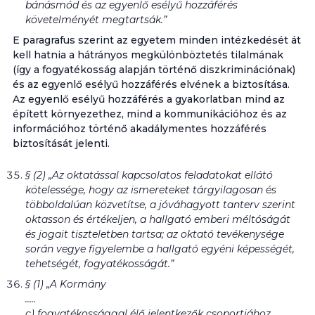
bánásmód és az egyenlő esélyű hozzáférés
követelményét megtartsák.”
E paragrafus szerint az egyetem minden intézkedését át
kell hatnia a hátrányos megkülönböztetés tilalmának
(így a fogyatékosság alapján történő diszkriminációnak)
és az egyenlő esélyű hozzáférés elvének a biztosítása.
Az egyenlő esélyű hozzáférés a gyakorlatban mind az
épített környezethez, mind a kommunikációhoz és az
információhoz történő akadálymentes hozzáférés
biztosítását jelenti.
§ (2) „Az oktatással kapcsolatos feladatokat ellátó
kötelessége, hogy az ismereteket tárgyilagosan és
többoldalúan közvetítse, a jóváhagyott tanterv szerint
oktasson és értékeljen, a hallgató emberi méltóságát
és jogait tiszteletben tartsa; az oktató tevékenysége
során vegye figyelembe a hallgató egyéni képességét,
tehetségét, fogyatékosságát.”
§ (1) „A Kormány
…..
c) fogyatékossággal élő jelentkezők csoportjához