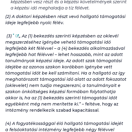
képzésben vesz részt és a képzési követelmények szerint
a képzési idő meghaladja a tíz félévet.
(2) A doktori képzésben részt vevő hallgató támogatási
ideje legfeljebb
nyolc
félév.
*
(3)
„ Az (1) bekezdés szerinti képzésben az oklevél
megszerzéséhez igénybe vehető támogatási idő
legfeljebb két félévvel – a (4) bekezdés alkalmazásával
legfeljebb hat félévvel – lehet hosszabb, mint az adott
tanulmányok képzési ideje. Az adott szak támogatási
idejébe az azonos szakon korábban igénybe vett
támogatási időt be kell számítani. Ha a hallgató az így
meghatározott támogatási idő alatt az adott fokozatot
(oklevelet) nem tudja megszerezni, a tanulmányait e
szakon önköltséges képzési formában folytathatja
akkor is, ha az (1) bekezdés szerinti támogatási időt
egyébként még nem merítette ki.”
– feltéve, hogy az
intézmény rendelkezik szabad kapacitással.
(4) A fogyatékossággal élő hallgató támogatási idejét
a felsőoktatási intézmény legfeljebb négy félévvel