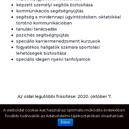
képzett személyi segítők biztosítása
kommunikációs segítségnyújtás
segítség a mindennapi ügyintézésben, oktatókkal
történő kommunikációban
tanulási tanácsadás
pszichés segítségnyújtás
speciális karriermenedzsment kurzusok
fogyatékos hallgatók számára sportolási
lehetőségek biztosítása
speciális idegen nyelvi tanfolyamok
Az oldal legutóbbi frissítése:
2020. október 7.
A weboldal cookie-kat használ az optimális működés érdekében.
További tudnivalók az Adatvédelmi tájékoztatóban olvashatóak.
Értem
KAPCSOLAT