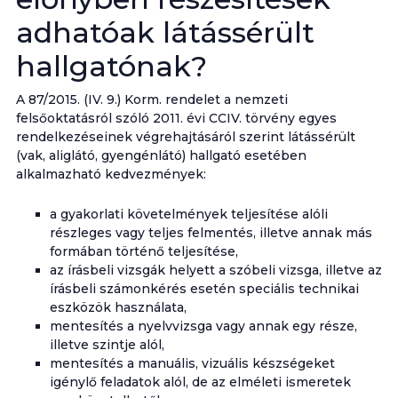
adhatóak látássérült
hallgatónak?
A 87/2015. (IV. 9.) Korm. rendelet a nemzeti
felsőoktatásról szóló 2011. évi CCIV. törvény egyes
rendelkezéseinek végrehajtásáról szerint látássérült
(vak, aliglátó, gyengénlátó) hallgató esetében
alkalmazható kedvezmények:
a gyakorlati követelmények teljesítése alóli
részleges vagy teljes felmentés, illetve annak más
formában történő teljesítése,
az írásbeli vizsgák helyett a szóbeli vizsga, illetve az
írásbeli számonkérés esetén speciális technikai
eszközök használata,
mentesítés a nyelvvizsga vagy annak egy része,
illetve szintje alól,
mentesítés a manuális, vizuális készségeket
igénylő feladatok alól, de az elméleti ismeretek