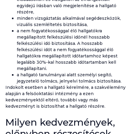
egyidejű írásban való megjelenítése a hallgató
részére,
minden vizsgáztatás alkalmával segédeszközök,
vizuális szemléltetés biztosítása,
a nem fogyatékossággal élő hallgatókra
megállapított felkészülési időnél hosszabb
felkészülési idő biztosítása. A hosszabb
felkészülési időt a nem fogyatékossággal élő
hallgatókra megállapított időtartamhoz képest
legalább 30%-kal hosszabb időtartamban kell
megállapítani.
a hallgató tanulmányai alatt személyi segítő,
jegyzetelő tolmács, jelnyelvi tolmács biztosítása.
Indokolt esetben a hallgató kérelmére, a szakvélemény
alapján a felsőoktatási intézmény a ezen
kedvezményektől eltérő, további vagy más
kedvezményt is biztosíthat a hallgató részére.
Milyen kedvezmények,
előnyben részesítések