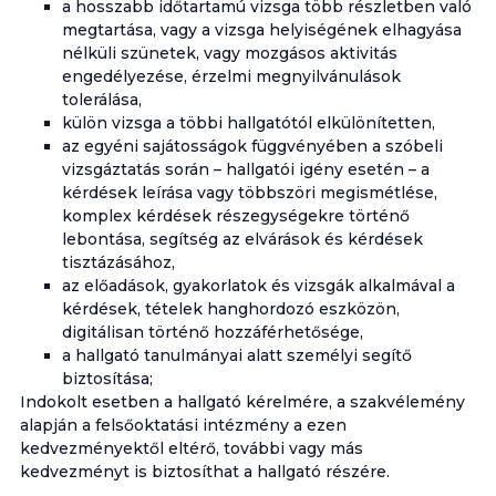
a hosszabb időtartamú vizsga több részletben való
megtartása, vagy a vizsga helyiségének elhagyása
nélküli szünetek, vagy mozgásos aktivitás
engedélyezése, érzelmi megnyilvánulások
tolerálása,
külön vizsga a többi hallgatótól elkülönítetten,
az egyéni sajátosságok függvényében a szóbeli
vizsgáztatás során – hallgatói igény esetén – a
kérdések leírása vagy többszöri megismétlése,
komplex kérdések részegységekre történő
lebontása, segítség az elvárások és kérdések
tisztázásához,
az előadások, gyakorlatok és vizsgák alkalmával a
kérdések, tételek hanghordozó eszközön,
digitálisan történő hozzáférhetősége,
a hallgató tanulmányai alatt személyi segítő
biztosítása;
Indokolt esetben a hallgató kérelmére, a szakvélemény
alapján a felsőoktatási intézmény a ezen
kedvezményektől eltérő, további vagy más
kedvezményt is biztosíthat a hallgató részére.