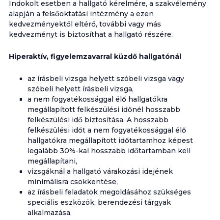
Indokolt esetben a hallgató kérelmére, a szakvélemény
alapján a felsőoktatási intézmény a ezen
kedvezményektől eltérő, további vagy más
kedvezményt is biztosíthat a hallgató részére.
Hiperaktív, figyelemzavarral küzdő hallgatónál
az írásbeli vizsga helyett szóbeli vizsga vagy
szóbeli helyett írásbeli vizsga,
a nem fogyatékossággal élő hallgatókra
megállapított felkészülési időnél hosszabb
felkészülési idő biztosítása. A hosszabb
felkészülési időt a nem fogyatékossággal élő
hallgatókra megállapított időtartamhoz képest
legalább 30%-kal hosszabb időtartamban kell
megállapítani,
vizsgáknál a hallgató várakozási idejének
minimálisra csökkentése,
az írásbeli feladatok megoldásához szükséges
speciális eszközök, berendezési tárgyak
alkalmazása,