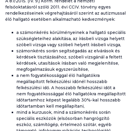
A 87/2015. (IV. 9.) Korm. rendelet a nemzeti
felsőoktatásról szóló 2011. évi CCIV. törvény egyes
rendelkezéseinek végrehajtásáról szerint az autizmussal
élő hallgató esetében alkalmazható kedvezmények:
a számonkérés körülményeinek a hallgató speciális
szükségleteihez alakítása, az írásbeli vizsga helyett
szóbeli vizsga vagy szóbeli helyett írásbeli vizsga,
számonkérés során segítségadás az elvárások és
kérdések tisztázásához, szóbeli vizsgánál a feltett
kérdések, utasítások írásban való megjelenítése,
megfogalmazásuk egyszerűsítése,
a nem fogyatékossággal élő hallgatókra
megállapított felkészülési időnél hosszabb
felkészülési idő. A hosszabb felkészülési időt a
nem fogyatékossággal élő hallgatókra megállapított
időtartamhoz képest legalább 30%-kal hosszabb
időtartamban kell megállapítani,
mind a kurzusok, mind a számonkérés során
speciális eszközök (elsősorban hangrögzítő
eszköz, számítógép, értelmező szótár, egyéb
támogató, infokommunikációs technológiák)