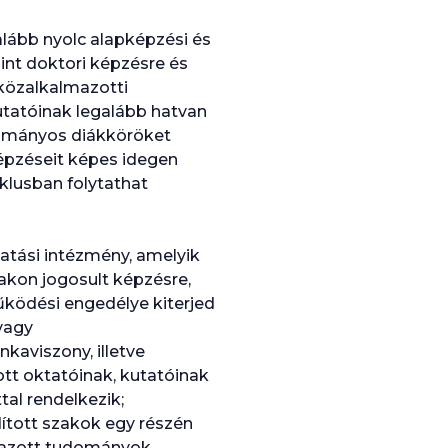
alább nyolc alapképzési és
int doktori képzésre és
 közalkalmazotti
utatóinak legalább hatvan
dományos diákköröket
képzéseit képes idegen
klusban folytathat
tatási intézmény, amelyik
akon jogosult képzésre,
működési engedélye kiterjed
vagy
kaviszony, illetve
tt oktatóinak, kutatóinak
al rendelkezik;
ított szakok egy részén
lmazott tudományok