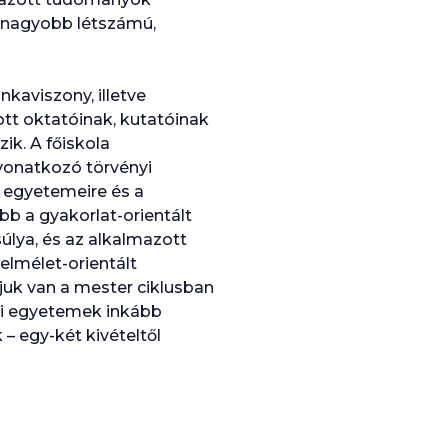
i nagyobb létszámú,
kaviszony, illetve
tt oktatóinak, kutatóinak
k. A főiskola
vonatkozó törvényi
 egyetemeire és a
őbb a gyakorlat-orientált
súlya, és az alkalmazott
lmélet-orientált
uk van a mester ciklusban
ami egyetemek inkább
– egy-két kivételtől