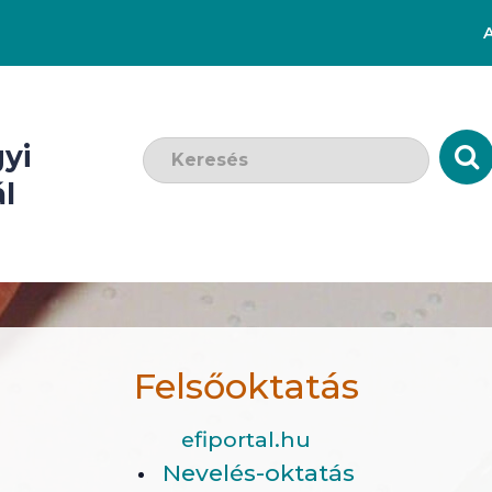
Keresendő szó:
yi
l
Felsőoktatás
efiportal.hu
Nevelés-oktatás