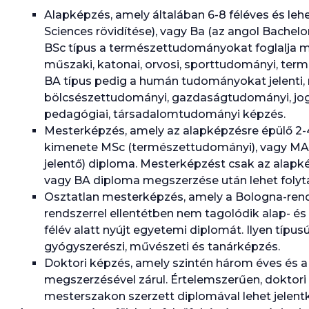
Alapképzés, amely általában 6-8 féléves és leh
Sciences rövidítése), vagy Ba (az angol Bachelor 
BSc típus a természettudományokat foglalja mag
műszaki, katonai, orvosi, sporttudományi, te
BA típus pedig a humán tudományokat jelenti, m
bölcsészettudományi, gazdaságtudományi, jogi
pedagógiai, társadalomtudományi képzés.
Mesterképzés, amely az alapképzésre épülő 2-4
kimenete MSc (természettudományi), vagy M
jelentő) diploma. Mesterképzést csak az alap
vagy BA diploma megszerzése után lehet folyta
Osztatlan mesterképzés, amely a Bologna-rend
rendszerrel ellentétben nem tagolódik alap- és
félév alatt nyújt egyetemi diplomát. Ilyen típusú
gyógyszerészi, művészeti és tanárképzés.
Doktori képzés, amely szintén három éves és 
megszerzésével zárul. Értelemszerűen, doktori
mesterszakon szerzett diplomával lehet jelentk