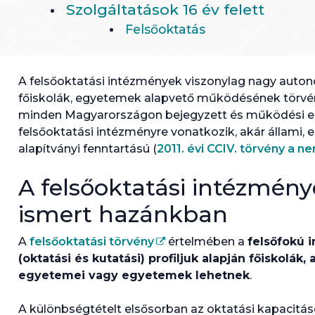
Szolgáltatások 16 év felett
Felsőoktatás
A felsőoktatási intézmények viszonylag nagy auton
főiskolák, egyetemek alapvető működésének törvé
minden Magyarországon bejegyzett és működési en
felsőoktatási intézményre vonatkozik, akár állami, 
alapítványi fenntartású (
2011. évi CCIV. törvény a n
A felsőoktatási intézmén
ismert hazánkban
A
felsőoktatási törvény
értelmében a
felsőfokú 
(oktatási és kutatási) profiljuk alapján főiskolá
egyetemei vagy egyetemek lehetnek
.
A különbségtételt elsősorban az oktatási kapacitá