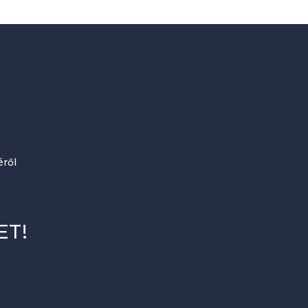
ről
ET!