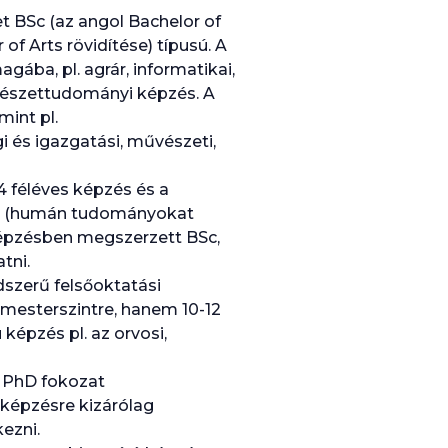
et BSc (az angol Bachelor of
of Arts rövidítése) típusú. A
ába, pl. agrár, informatikai,
rmészettudományi képzés. A
int pl.
 és igazgatási, művészeti,
 féléves képzés és a
A (humán tudományokat
képzésben megszerzett BSc,
tni.
szerű felsőoktatási
 mesterszintre, hanem 10-12
 képzés pl. az orvosi,
a PhD fokozat
 képzésre kizárólag
ezni.