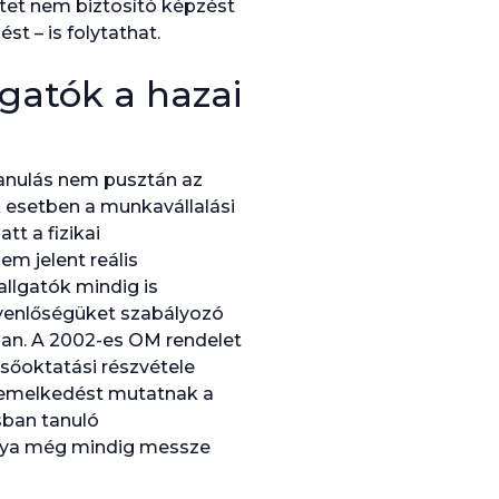
ntet nem biztosító képzést
t – is folytathat.
gatók a hazai
tanulás nem pusztán az
k esetben a munkavállalási
tt a fizikai
m jelent reális
llgatók mindig is
gyenlőségüket szabályozó
ban. A 2002-es OM rendelet
lsőoktatási részvétele
s emelkedést mutatnak a
ásban tanuló
ránya még mindig messze