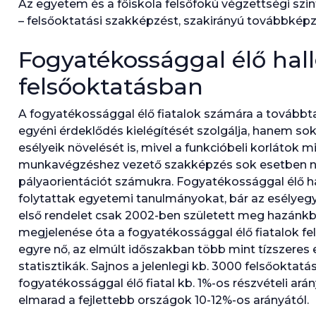
Az egyetem és a főiskola felsőfokú végzettségi szi
– felsőoktatási szakképzést, szakirányú továbbképzés
Fogyatékossággal élő hall
felsőoktatásban
A fogyatékossággal élő fiatalok számára a tovább
egyéni érdeklődés kielégítését szolgálja, hanem so
esélyeik növelését is, mivel a funkcióbeli korlátok mia
munkavégzéshez vezető szakképzés sok esetben ne
pályaorientációt számukra. Fogyatékossággal élő ha
folytattak egyetemi tanulmányokat, bár az esélye
első rendelet csak 2002-ben született meg hazánk
megjelenése óta a fogyatékossággal élő fiatalok fe
egyre nő, az elmúlt időszakban több mint tízszere
statisztikák. Sajnos a jelenlegi kb. 3000 felsőoktat
fogyatékossággal élő fiatal kb. 1%-os részvételi a
elmarad a fejlettebb országok 10-12%-os arányától.