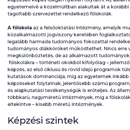
egyetemeivé a közelmúltban alakultak át a korább
tagoltabb szervezettel rendelkező főiskolák.
A főiskola
az a felsőoktatási intézmény, amelyik mun
közalkalmazotti jogviszony keretében foglalkoztato
legalább harmada tudományos fokozattal rendelkezi
tudományos diákköröket működtethet. Nincs erre 
megkülönböztetés, de az alkalmazott tudományok
főiskolákra – történeti okokból kifolyólag – jellemz
képzés, az első ciklusú és rövid idejű programok túl
kutatások dominanciája, míg az egyetemek inkább e
képzéseket folytatnak, jelentősebb számú programj
és alapkutatási tevékenységük is erőteljes. Az áll
többkarú, nagyméretű intézmények, míg a főiskolák 
eltekintve – kisebb méretű intézmények.
Képzési szintek