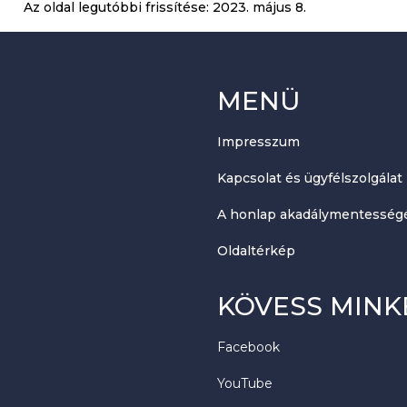
Az oldal legutóbbi frissítése:
2023. május 8.
MENÜ
Impresszum
Kapcsolat és ügyfélszolgálat
A honlap akadálymentességé
Oldaltérkép
KÖVESS MINK
Facebook
YouTube