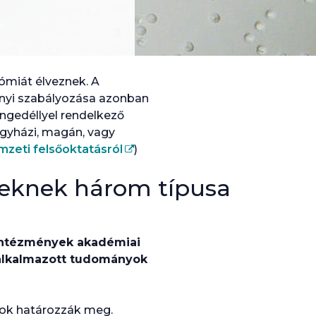
ómiát élveznek. A
nyi szabályozása azonban
gedéllyel rendelkező
egyházi, magán, vagy
emzeti felsőoktatásról
)
yeknek három típusa
intézmények akadémiai
k, alkalmazott tudományok
sok határozzák meg.