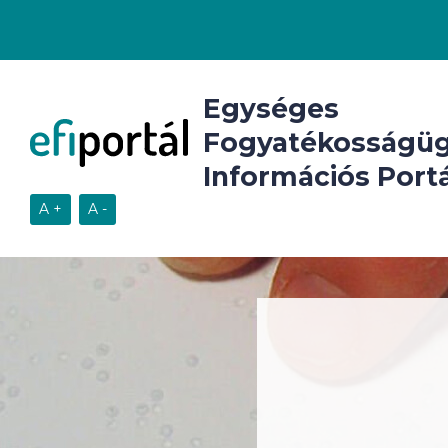
Egységes
Fogyatékosságüg
Információs Portá