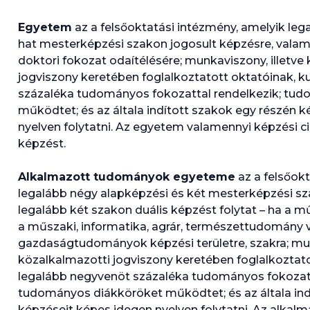
Egyetem
az a felsőoktatási intézmény, amelyik leg
hat mesterképzési szakon jogosult képzésre, valam
doktori fokozat odaítélésére; munkaviszony, illetve
jogviszony keretében foglalkoztatott oktatóinak, k
százaléka tudományos fokozattal rendelkezik; tu
működtet; és az általa indított szakok egy részén 
nyelven folytatni. Az egyetem valamennyi képzési ci
képzést.
Alkalmazott tudományok egyeteme
az a felsőok
legalább négy alapképzési és két mesterképzési sz
legalább két szakon duális képzést folytat – ha a 
a műszaki, informatika, agrár, természettudomány 
gazdaságtudományok képzési területre, szakra; mun
közalkalmazotti jogviszony keretében foglalkoztato
legalább negyvenöt százaléka tudományos fokozatt
tudományos diákköröket működtet; és az általa ind
képzéseit képes idegen nyelven folytatni. Az alka