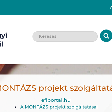
Keresendő szó:
yi
l
ONTÁZS projekt szolgáltat
efiportal.hu
A MONTÁZS projekt szolgáltatásai