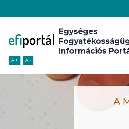
Egységes
Fogyatékosságüg
Információs Portá
A M