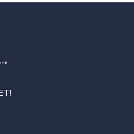
ről
ET!