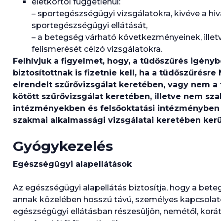
életkortól függetlenül:
– sportegészségügyi vizsgálatokra, kivéve a hi
sportegészségügyi ellátását,
– a betegség várható következményeinek, ille
felismerését célzó vizsgálatokra.
Felhívjuk a figyelmet, hogy, a tüdőszűrés igényb
biztosítottnak is fizetnie kell, ha a tüdőszűrésr
elrendelt szűrővizsgálat keretében, vagy nem a f
kötött szűrővizsgálat keretében, illetve nem sz
intézményekben és felsőoktatási intézményben 
szakmai alkalmassági vizsgálatai keretében kerü
Gyógykezelés
Egészségügyi alapellátások
Az egészségügyi alapellátás biztosítja, hogy a beteg 
annak közelében hosszú távú, személyes kapcsolat
egészségügyi ellátásban részesüljön, nemétől, korá