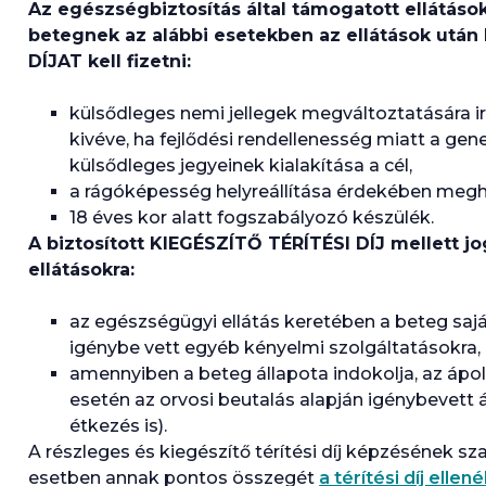
Az egészségbiztosítás által támogatott ellátáso
betegnek az alábbi esetekben az ellátások utá
DÍJAT kell fizetni:
külsődleges nemi jellegek megváltoztatására i
kivéve, ha fejlődési rendellenesség miatt a ge
külsődleges jegyeinek kialakítása a cél,
a rágóképesség helyreállítása érdekében megha
18 éves kor alatt fogszabályozó készülék.
A biztosított KIEGÉSZÍTŐ TÉRÍTÉSI DÍJ mellett jo
ellátásokra:
az egészségügyi ellátás keretében a beteg sa
igénybe vett egyéb kényelmi szolgáltatásokra,
amennyiben a beteg állapota indokolja, az ápol
esetén az orvosi beutalás alapján igénybevett 
étkezés is).
A részleges és kiegészítő térítési díj képzésének sza
esetben annak pontos összegét
a térítési díj ell