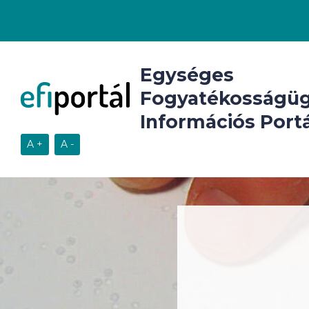
Egységes
Fogyatékosságüg
Információs Portá