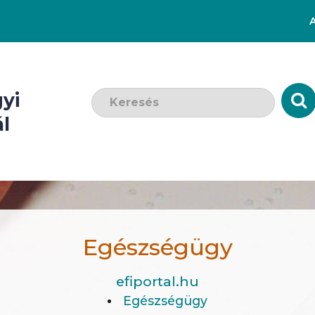
Keresendő szó:
yi
l
Egészségügy
efiportal.hu
Egészségügy