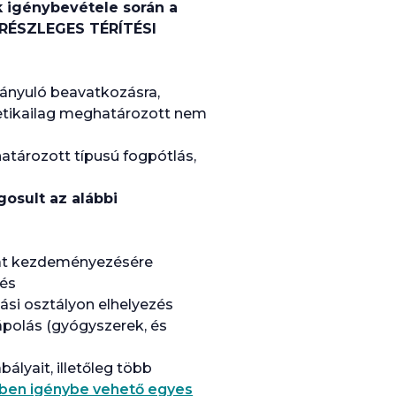
k igénybevétele során a
n RÉSZLEGES TÉRÍTÉSI
rányuló beavatkozásra,
netikailag meghatározott nem
tározott típusú fogpótlás,
gosult az alábbi
ját kezdeményezésére
 és
ási osztályon elhelyezés
ápolás (gyógyszerek, és
bályait, illetőleg több
enében igénybe vehető egyes