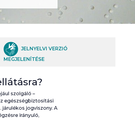
JELNYELVI VERZIÓ
MEGJELENÍTÉSE
llátásra?
jául szolgáló –
ez egészségbiztosítási
 járulékos jogviszony. A
gzésre irányuló,