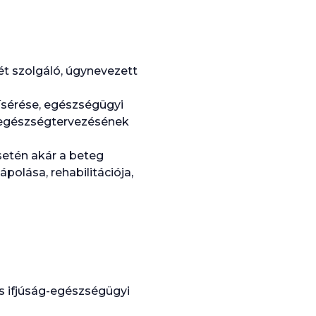
t szolgáló, úgynevezett
ísérése, egészségügyi
, egészségtervezésének
etén akár a beteg
ápolása, rehabilitációja,
és ifjúság-egészségügyi