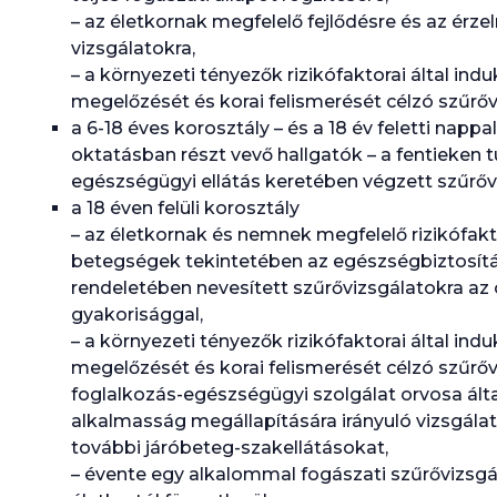
– az életkornak megfelelő fejlődésre és az érze
vizsgálatokra,
– a környezeti tényezők rizikófaktorai által i
megelőzését és korai felismerését célzó szűrőv
a 6-18 éves korosztály – és a 18 év feletti nappa
oktatásban részt vevő hallgatók – a fentieken tú
egészségügyi ellátás keretében végzett szűrőv
a 18 éven felüli korosztály
– az életkornak és nemnek megfelelő rizikófakto
betegségek tekintetében az egészségbiztosítás
rendeletében nevesített szűrővizsgálatokra az
gyakorisággal,
– a környezeti tényezők rizikófaktorai által i
megelőzését és korai felismerését célzó szűrőv
foglalkozás-egészségügyi szolgálat orvosa ált
alkalmasság megállapítására irányuló vizsgála
további járóbeteg-szakellátásokat,
– évente egy alkalommal fogászati szűrővizsgál