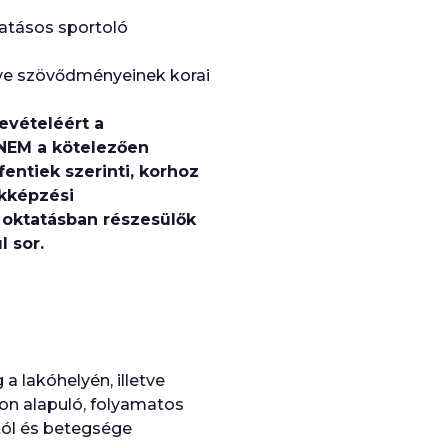
vatásos sportoló
tve szövődményeinek korai
evételéért a
e NEM a kötelezően
entiek szerinti, korhoz
akképzési
oktatásban részesülők
l sor.
a lakóhelyén, illetve
on alapuló, folyamatos
tól és betegsége