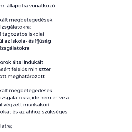
lmi állapotra vonatkozó
ndukált megbetegedések
izsgálatokra;
li tagozatos iskolai
l az iskola- és ifjúság
izsgálatokra;
rok által indukált
ért felelős miniszter
 ott meghatározott
ndukált megbetegedések
izsgálatokra, ide nem értve a
al végzett munkaköri
tokat és az ahhoz szükséges
atra;