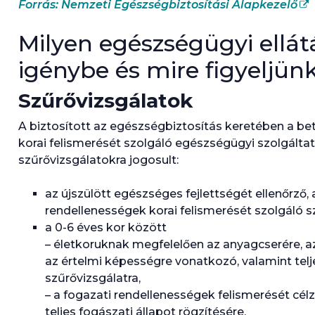
Forrás: Nemzeti Egészségbiztosítási Alapkezelő
Milyen egészségügyi ellá
igénybe és mire figyeljün
Szűrővizsgálatok
A biztosított az egészségbiztosítás keretében a 
korai felismerését szolgáló egészségügyi szolgáltat
szűrővizsgálatokra jogosult:
az újszülött egészséges fejlettségét ellenőrző, 
rendellenességek korai felismerését szolgáló s
a 0-6 éves kor között
– életkoruknak megfelelően az anyagcserére, 
az értelmi képességre vonatkozó, valamint telje
szűrővizsgálatra,
– a fogazati rendellenességek felismerését célz
teljes fogászati állapot rögzítésére,