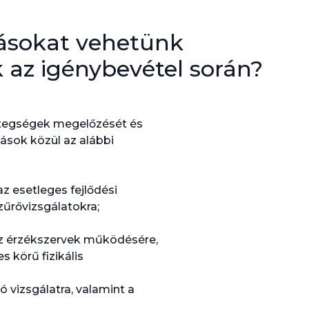
tásokat vehetünk
k az igénybevétel során?
betegségek megelőzését és
ások közül az alábbi
az esetleges fejlődési
zűrővizsgálatokra;
az érzékszervek működésére,
s körű fizikális
ó vizsgálatra, valamint a