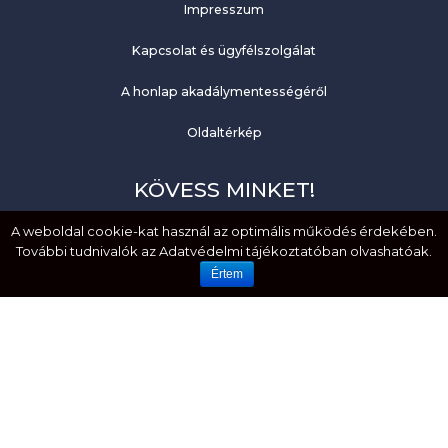
Impresszum
Kapcsolat és ügyfélszolgálat
A honlap akadálymentességéről
Oldaltérkép
KÖVESS MINKET!
A weboldal cookie-kat használ az optimális működés érdekében.
Facebook
További tudnivalók az Adatvédelmi tájékoztatóban olvashatóak.
YouTube
Értem
EMBERI JOGOK. MÉLTÓSÁG. EGYENLŐSÉG.
HOZZÁFÉRHETŐSÉG. BEFOGADÁS.
Created by