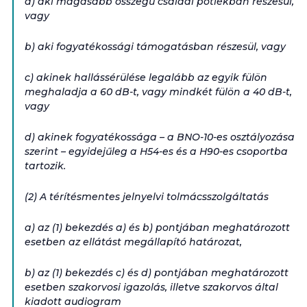
a) aki magasabb összegű családi pótlékban részesül,
vagy
b) aki fogyatékossági támogatásban részesül, vagy
c) akinek hallássérülése legalább az egyik fülön
meghaladja a 60 dB-t, vagy mindkét fülön a 40 dB-t,
vagy
d) akinek fogyatékossága – a BNO-10-es osztályozása
szerint – egyidejűleg a H54-es és a H90-es csoportba
tartozik.
(2) A térítésmentes jelnyelvi tolmácsszolgáltatás
a) az (1) bekezdés a) és b) pontjában meghatározott
esetben az ellátást megállapító határozat,
b) az (1) bekezdés c) és d) pontjában meghatározott
esetben szakorvosi igazolás, illetve szakorvos által
kiadott audiogram