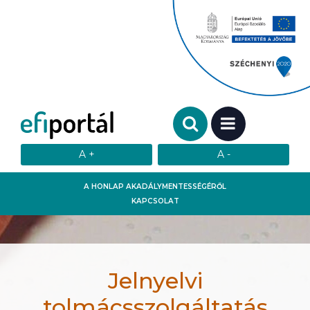
Keresendő szó:
MENÜ
A HONLAP AKADÁLYMENTESSÉGÉRŐL
KAPCSOLAT
Jelnyelvi
tolmácsszolgáltatás