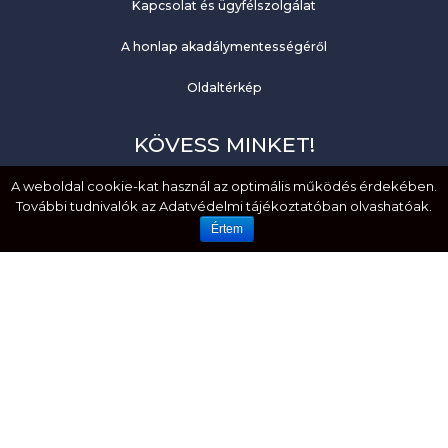
Kapcsolat és ügyfélszolgálat
A honlap akadálymentességéről
Oldaltérkép
KÖVESS MINKET!
A weboldal cookie-kat használ az optimális működés érdekében.
Facebook
További tudnivalók az Adatvédelmi tájékoztatóban olvashatóak.
YouTube
Értem
EMBERI JOGOK. MÉLTÓSÁG. EGYENLŐSÉG.
HOZZÁFÉRHETŐSÉG. BEFOGADÁS.
Created by