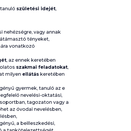
 tanuló
születési idejét
,
ási nehézségre, vagy annak
alátámasztó tényeket,
ására vonatkozó
gét
, az ennek keretében
solatos
szakmai feladatokat
,
at milyen
ellátás
keretében
igényű gyermek, tanuló az e
egfelelő nevelési-oktatási,
 csoportban, tagozaton vagy a
ehet az óvodai nevelésben,
lésben,
gényű, a beilleszkedési,
ó a tankötelezettségét