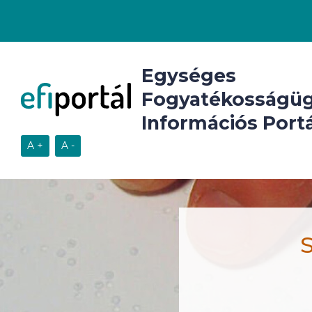
Egységes
Fogyatékosságüg
Információs Portá
S