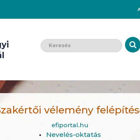
Keresendő szó:
yi
l
zakértői vélemény felépíté
efiportal.hu
Nevelés-oktatás