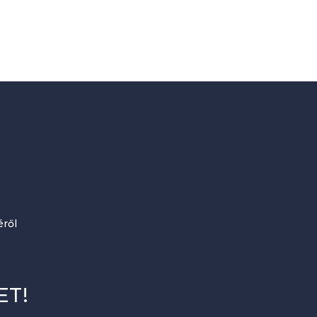
ről
ET!