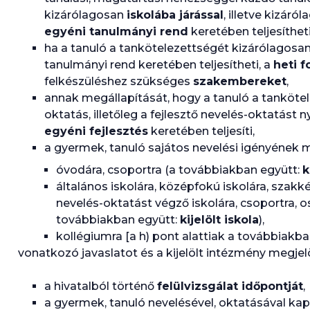
kizárólagosan
iskolába járással
, illetve kizáró
egyéni tanulmányi rend
keretében teljesítheti
ha a tanuló a tankötelezettségét kizárólagosa
tanulmányi rend keretében teljesítheti, a
heti f
felkészüléshez szükséges
szakembereket
,
annak megállapítását, hogy a tanuló a tankötel
oktatás, illetőleg a fejlesztő nevelés-oktatást n
egyéni fejlesztés
keretében teljesíti,
a gyermek, tanuló sajátos nevelési igényének m
óvodára, csoportra (a továbbiakban együtt:
k
általános iskolára, középfokú iskolára, szakk
nevelés-oktatást végző iskolára, csoportra, os
továbbiakban együtt:
kijelölt iskola
),
kollégiumra [a h) pont alattiak a továbbiakb
vonatkozó javaslatot és a kijelölt intézmény megjel
a hivatalból történő
felülvizsgálat időpontját
,
a gyermek, tanuló nevelésével, oktatásával ka