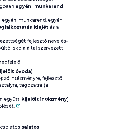
lagosan
egyéni munkarend
,
,
n egyéni munkarend, egyéni
oglalkoztatás idejét
és a
ezettségét fejlesztő nevelés-
yújtó iskola által szervezett
egfelelő:
ijelölt óvoda
),
épző intézményre, fejlesztő
ztályra, tagozatra (a
an együtt:
kijelölt intézmény
]
ölését,
pcsolatos
sajátos