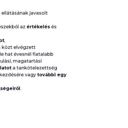
k ellátásának javasolt
részekből az
értékelés
és
ot
,
a közt elvégzett
de hat évesnél fiatalabb
nulási, magatartási
latot
a tankötelezettség
gkezdésére vagy
további egy
ségeiről
.