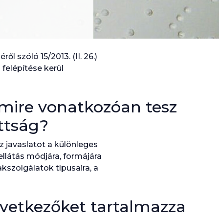
 szóló 15/2013. (II. 26.)
 felépítése kerül
mire vonatkozóan tesz
ottság?
z javaslatot a különleges
ellátás módjára, formájára
kszolgálatok típusaira, a
övetkezőket tartalmazza