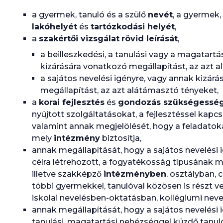
a gyermek, tanuló és a szülő
nevét
, a gyermek,
lakóhelyét
és
tartózkodási helyét
,
a
szakértői vizsgálat
rövid leírását
,
a beilleszkedési, a tanulási vagy a magatart
kizárására vonatkozó megállapítást, az azt 
a sajátos nevelési igényre, vagy annak kizár
megállapítást, az azt alátámasztó tényeket,
a
korai fejlesztés
és
gondozás szükségessé
nyújtott szolgáltatásokat, a fejlesztéssel kapc
valamint annak megjelölését, hogy a feladatok
mely
intézmény
biztosítja,
annak megállapítását, hogy a sajátos nevelési 
célra létrehozott, a fogyatékosság típusának m
illetve szakképző
intézményben
, osztályban,
többi gyermekkel, tanulóval közösen is részt v
iskolai nevelésben-oktatásban, kollégiumi neve
annak megállapítását, hogy a sajátos nevelési i
tanulási, magatartási nehézséggel küzdő tanul