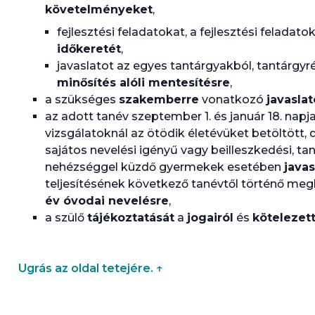
követelményeket
,
fejlesztési feladatokat, a fejlesztési feladato
időkeretét
,
javaslatot az egyes tantárgyakból, tantárgy
minősítés alóli mentesítésre
,
a szükséges
szakemberre
vonatkozó
javaslat
az adott tanév szeptember 1. és január 18. napj
vizsgálatoknál az ötödik életévüket betöltött, 
sajátos nevelési igényű vagy beilleszkedési, ta
nehézséggel küzdő gyermekek esetében
javas
teljesítésének következő tanévtől történő me
év óvodai nevelésre
,
a szülő
tájékoztatását
a
jogairól
és
kötelezett
Ugrás az oldal tetejére. ↑