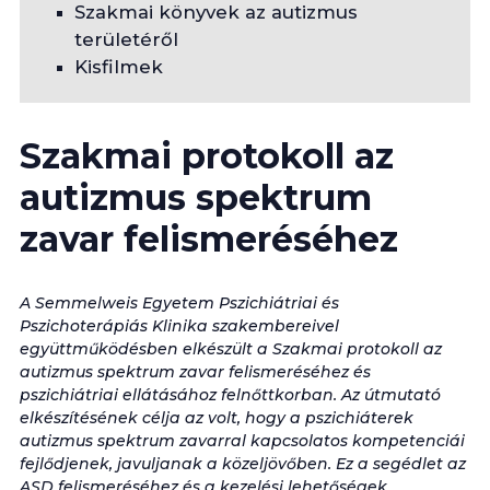
Szakmai könyvek az autizmus
területéről
Kisfilmek
Szakmai protokoll az
autizmus spektrum
zavar felismeréséhez
A Semmelweis Egyetem Pszichiátriai és
Pszichoterápiás Klinika szakembereivel
együttműködésben elkészült a
Szakmai protokoll az
autizmus spektrum zavar felismeréséhez és
pszichiátriai ellátásához felnőttkorban
. Az útmutató
elkészítésének célja az volt, hogy a pszichiáterek
autizmus spektrum zavarral kapcsolatos kompetenciái
fejlődjenek, javuljanak a közeljövőben. Ez a segédlet az
ASD felismeréséhez és a kezelési lehetőségek