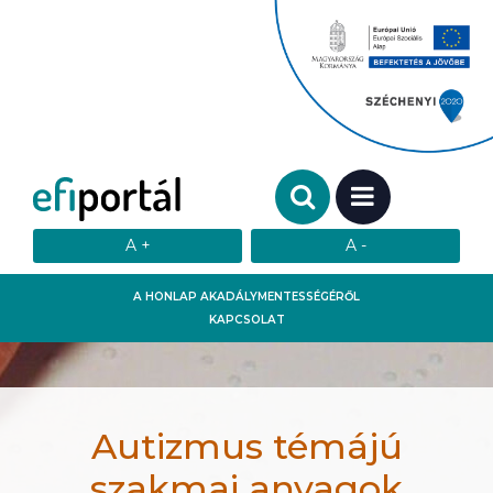
Keresendő szó:
MENÜ
A HONLAP AKADÁLYMENTESSÉGÉRŐL
KAPCSOLAT
Autizmus témájú
szakmai anyagok