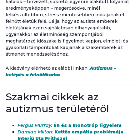
fiatalok – tervezett, sokrétű, egyénre alakított folyamat
eredményeképpen – megerősödve, minél
felkészültebben, stresszmentesebben induljanak el
felnőtt életük felé. Célja, hogy az autista emberek
életútjának ezen sajnálatosan elhanyagoltabb,
ugyanakkor az életminőség szempontjából
meghatározó időszaka is figyelmet kapjon, elméleti és
gyakorlati támpontokat kapjanak a szakemberek az
átmenet menedzseléséhez.
A kiadvány elérhető az alábbi linken:
Autizmus –
belépés a felnőttkorba
Szakmai cikkek az
autizmus területéről
Fergus Murray:
Én és a monotróp figyelem
Damian Milton:
Kettős empátia problémája
Interjú Uta Frithszel