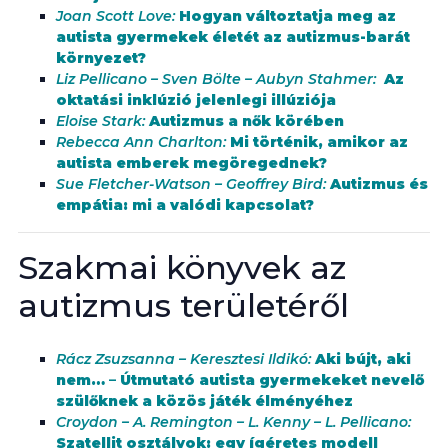
Joan Scott Love:
Hogyan változtatja meg az
autista gyermekek életét az autizmus-barát
környezet?
Liz Pellicano – Sven Bölte – Aubyn Stahmer:
Az
oktatási inklúzió jelenlegi illúziója
Eloise Stark:
Autizmus a nők körében
Rebecca Ann Charlton:
Mi történik, amikor az
autista emberek megöregednek?
Sue Fletcher-Watson – Geoffrey Bird:
Autizmus és
empátia: mi a valódi kapcsolat?
Szakmai könyvek az
autizmus területéről
Rácz Zsuzsanna – Keresztesi Ildikó:
Aki bújt, aki
nem…
–
Útmutató autista gyermekeket nevelő
szülőknek a közös játék élményéhez
Croydon – A. Remington – L. Kenny – L. Pellicano:
Szatellit osztályok: egy ígéretes modell