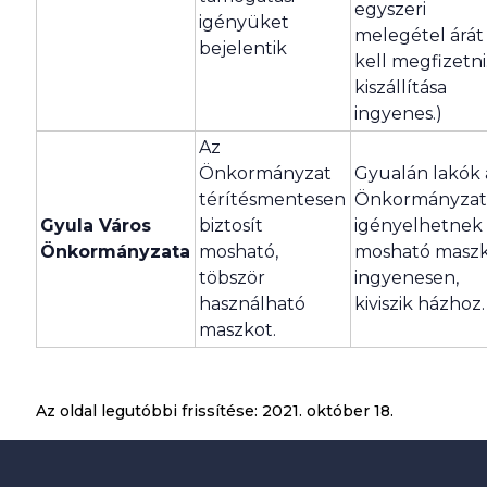
egyszeri
igényüket
melegétel árát
bejelentik
kell megfizetni
kiszállítása
ingyenes.)
Az
Önkormányzat
Gyualán lakók 
térítésmentesen
Önkormányzat
Gyula Város
biztosít
igényelhetnek
Önkormányzata
mosható,
mosható masz
töbször
ingyenesen,
használható
kiviszik házhoz.
maszkot.
Az oldal legutóbbi frissítése:
2021. október 18.