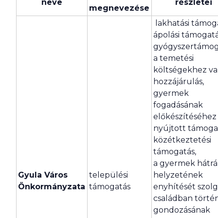
neve
részletei
megnevezése
lakhatási támoga
ápolási támogatá
gyógyszertámog
a temetési
költségekhez va
hozzájárulás,
gyermek
fogadásának
előkészítéséhez
nyújtott támoga
közétkeztetési
támogatás,
a gyermek hátr
Gyula Város
települési
helyzetének
Önkormányzata
támogatás
enyhítését szolg
családban törté
gondozásának