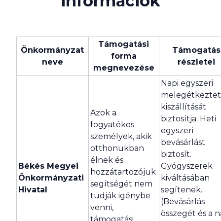
információk
Támogatási
Önkormányzat
Támogatás
forma
neve
részletei
megnevezése
Napi egyszeri
melegétkeztet
kiszállítását
Azok a
biztosítja. Heti
fogyatékos
egyszeri
személyek, akik
bevásárlást
otthonukban
biztosít.
élnek és
Békés Megyei
Gyógyszerek
hozzátartozójuk
Önkormányzati
kiváltásában
segítségét nem
Hivatal
segítenek.
tudják igénybe
(Bevásárlás
venni,
összegét és a n
támogatási