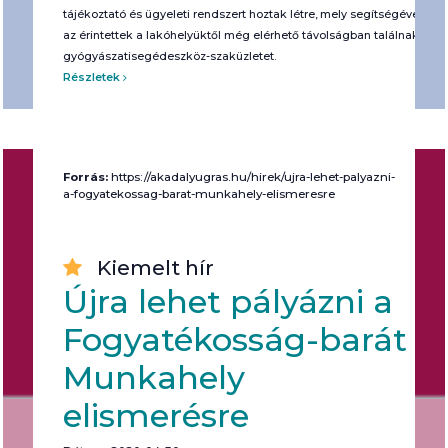
tájékoztató és ügyeleti rendszert hoztak létre, mely segítségével
az érintettek a lakóhelyüktől még elérhető távolságban találnak
gyógyászatisegédeszköz-szaküzletet.
Részletek
Forrás:
https://akadalyugras.hu/hirek/ujra-lehet-palyazni-
a-fogyatekossag-barat-munkahely-elismeresre
Kiemelt hír
Újra lehet pályázni a
Fogyatékosság-barát
Munkahely
elismerésre