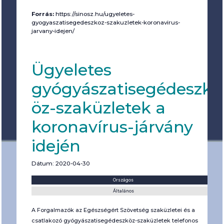
Forrás:
https://sinosz.hu/ugyeletes-
gyogyaszatisegedeszkoz-szakuzletek-koronavirus-
jarvany-idejen/
Ügyeletes
gyógyászatisegédeszk
öz-szaküzletek a
koronavírus-járvány
idején
Dátum: 2020-04-30
Helyszín:
Kategória:
Országos
Általános
A Forgalmazók az Egészségért Szövetség szaküzletei és a
csatlakozó gyógyászatisegédeszköz-szaküzletek telefonos