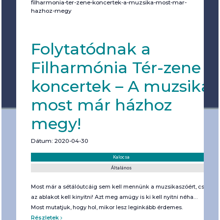
filharmonia-ter-zene-koncertek-a-muzsika-most-mar-
hazhoz-megy
Folytatódnak a
Filharmónia Tér-zene
koncertek – A muzsika
most már házhoz
megy!
Dátum: 2020-04-30
Helyszín:
Kategória:
Kalocsa
Általános
Most már a sétálóutcáig sem kell mennünk a muzsikaszóért, csak
az ablakot kell kinyitni! Azt meg amúgy is ki kell nyitni néha…
Most mutatjuk, hogy hol, mikor lesz leginkább érdemes.
Részletek