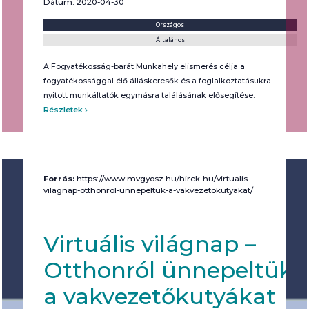
Dátum: 2020-04-30
Helyszín:
Kategória:
Országos
Általános
A Fogyatékosság-barát Munkahely elismerés célja a
fogyatékossággal élő álláskeresők és a foglalkoztatásukra
nyitott munkáltatók egymásra találásának elősegítése.
Részletek
Forrás:
https://www.mvgyosz.hu/hirek-hu/virtualis-
vilagnap-otthonrol-unnepeltuk-a-vakvezetokutyakat/
Virtuális világnap –
Otthonról ünnepeltük
a vakvezetőkutyákat