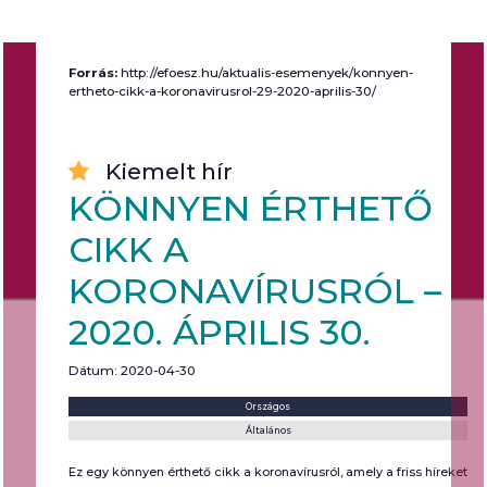
Forrás:
http://efoesz.hu/aktualis-esemenyek/konnyen-
ertheto-cikk-a-koronavirusrol-29-2020-aprilis-30/
Kiemelt hír
KÖNNYEN ÉRTHETŐ
CIKK A
KORONAVÍRUSRÓL –
2020. ÁPRILIS 30.
Dátum: 2020-04-30
Helyszín:
Kategória:
Országos
Általános
Ez egy könnyen érthető cikk a koronavírusról, amely a friss híreket