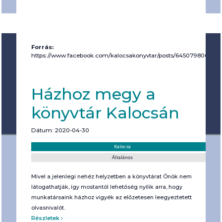
Forrás:
https://www.facebook.com/kalocsakonyvtar/posts/6450798062241
Házhoz megy a
könyvtár Kalocsán
Dátum: 2020-04-30
Helyszín:
Kategória:
Kalocsa
Általános
Mivel a jelenlegi nehéz helyzetben a könyvtárat Önök nem
látogathatják, így mostantól lehetőség nyílik arra, hogy
munkatársaink házhoz vigyék az előzetesen leegyeztetett
olvasnivalót.
Részletek