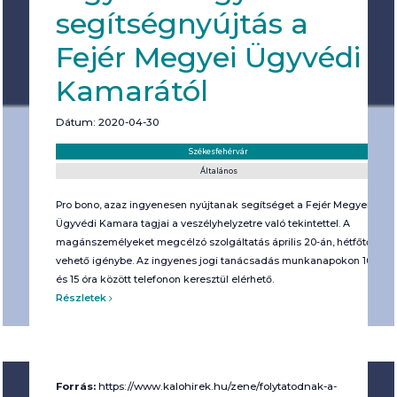
segítségnyújtás a
Fejér Megyei Ügyvédi
Kamarától
Dátum: 2020-04-30
Helyszín:
Kategória:
Székesfehérvár
Általános
Pro bono, azaz ingyenesen nyújtanak segítséget a Fejér Megyei
Ügyvédi Kamara tagjai a veszélyhelyzetre való tekintettel. A
magánszemélyeket megcélzó szolgáltatás április 20-án, hétfőtől
vehető igénybe. Az ingyenes jogi tanácsadás munkanapokon 10
és 15 óra között telefonon keresztül elérhető.
Részletek
Forrás:
https://www.kalohirek.hu/zene/folytatodnak-a-