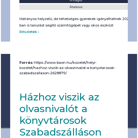
Országos
Általános
Hátrányos helyzetű, de tehetséges gyerekek igényelhetnek 2020-
ban is tanulást segítő számítógépet vagy okos eszközt.
Részletek
Forrás:
https://www.baon.hu/kozelet/helyi-
kozelet/hazhoz-viszik-az-olvasnivalot-a-konyvtarosok-
szabadszallason-2628879/
Házhoz viszik az
olvasnivalót a
könyvtárosok
Szabadszálláson