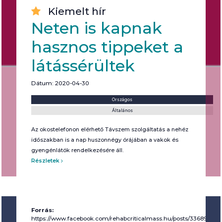
Kiemelt hír
Neten is kapnak
hasznos tippeket a
látássérültek
Dátum: 2020-04-30
Helyszín:
Kategória:
Országos
Általános
Az okostelefonon elérhető Távszem szolgáltatás a nehéz
időszakban is a nap huszonnégy órájában a vakok és
gyengénlátók rendelkezésére áll.
Részletek
Forrás:
https://www.facebook.com/rehabcriticalmass.hu/posts/33689257