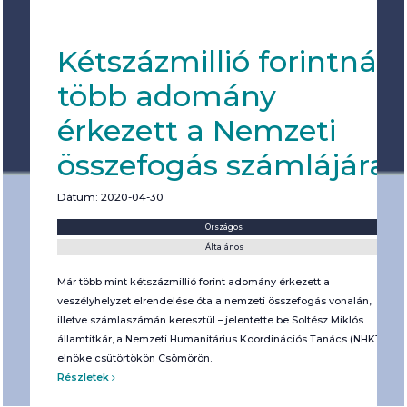
Kétszázmillió forintnál
több adomány
érkezett a Nemzeti
összefogás számlájára
Dátum: 2020-04-30
Helyszín:
Kategória:
Országos
Általános
Már több mint kétszázmillió forint adomány érkezett a
veszélyhelyzet elrendelése óta a nemzeti összefogás vonalán,
illetve számlaszámán keresztül – jelentette be Soltész Miklós
államtitkár, a Nemzeti Humanitárius Koordinációs Tanács (NHKT)
elnöke csütörtökön Csömörön.
Részletek