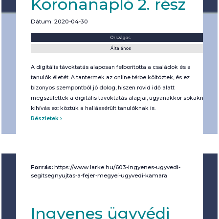
Koronanapló 2. rész
Dátum: 2020-04-30
Helyszín:
Kategória:
Országos
Általános
A digitális távoktatás alaposan felborította a családok és a
tanulók életét. A tantermek az online térbe költöztek, és ez
bizonyos szempontból jó dolog, hiszen rövid idő alatt
megszülettek a digitális távoktatás alapjai, ugyanakkor sokaknak
kihívás ez: köztük a hallássérült tanulóknak is.
Részletek
Forrás:
https://www.larke.hu/603-ingyenes-ugyvedi-
segitsegnyujtas-a-fejer-megyei-ugyvedi-kamara
Ingyenes ügyvédi