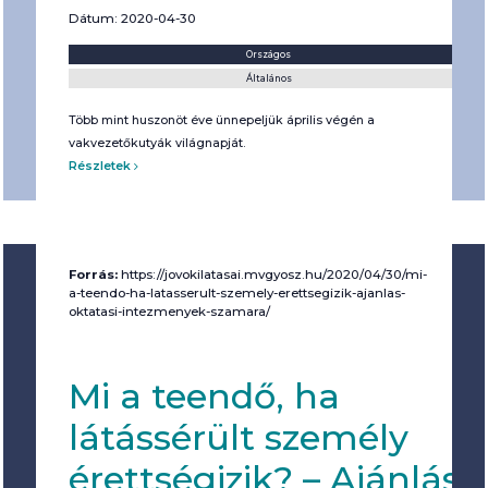
Dátum: 2020-04-30
Helyszín:
Kategória:
Országos
Általános
Több mint huszonöt éve ünnepeljük április végén a
vakvezetőkutyák világnapját.
Részletek
Forrás:
https://jovokilatasai.mvgyosz.hu/2020/04/30/mi-
a-teendo-ha-latasserult-szemely-erettsegizik-ajanlas-
oktatasi-intezmenyek-szamara/
Mi a teendő, ha
látássérült személy
érettségizik? – Ajánlás