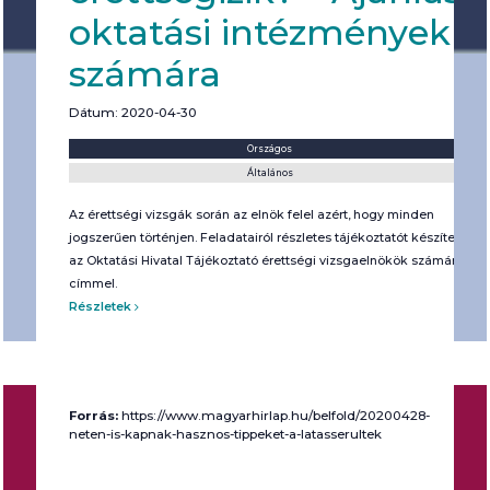
oktatási intézmények
számára
Dátum: 2020-04-30
Helyszín:
Kategória:
Országos
Általános
Az érettségi vizsgák során az elnök felel azért, hogy minden
jogszerűen történjen. Feladatairól részletes tájékoztatót készített
az Oktatási Hivatal Tájékoztató érettségi vizsgaelnökök számára
címmel.
Részletek
Forrás:
https://www.magyarhirlap.hu/belfold/20200428-
neten-is-kapnak-hasznos-tippeket-a-latasserultek