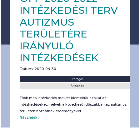
INTÉZKEDÉSI TERV
AUTIZMUS
TERÜLETÉRE
IRÁNYULÓ
INTÉZKEDÉSEK
Dátum: 2020-04-30
Helyszín:
Kategória:
Országos
Általános
Több más intézkedés mellett kiemeltük azokat az
intézkedéseket, melyek a következő időszakban az autizmus
területén hozhatnak eredményeket.
Részletek