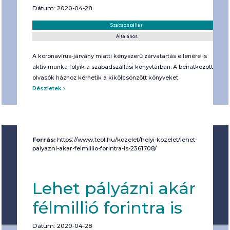
Dátum: 2020-04-28
Helyszín:
Kategória:
Szabadszállás
Általános
A koronavírus-járvány miatti kényszerű zárvatartás ellenére is
aktív munka folyik a szabadszállási könyvtárban. A beiratkozott
olvasók házhoz kérhetik a kikölcsönzött könyveket.
Részletek
Forrás:
https://www.teol.hu/kozelet/helyi-kozelet/lehet-
palyazni-akar-felmillio-forintra-is-2361708/
Lehet pályázni akár
félmillió forintra is
Dátum: 2020-04-28