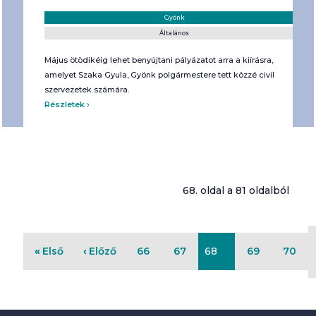
Helyszín:
Kategória:
Gyönk
Általános
Május ötödikéig lehet benyújtani pályázatot arra a kiírásra,
amelyet Szaka Gyula, Gyönk polgármestere tett közzé civil
szervezetek számára.
Részletek
68. oldal a 81 oldalból
Első
Előző
66
67
68
69
70