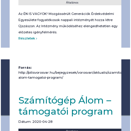
Általános
Az ÉN IS VAGYOK! Mozgássérült Generációk Érdekvédelmi
Egyesülete fogyatékosok nappali intézményét hozza létre
Újszászon. Az Intézmény működéséhez elengedhetetlen egy
előzetes igényfelmérés.
Részletek
Forrás:
http://pilisvorosvar.hu/bejegyzesek/vorosvari/aktualis/szamitogep-
alom-tamogatoi-program/
Számítógép Álom –
támogatói program
Dátum: 2020-04-28
Helyszín:
Kategória: