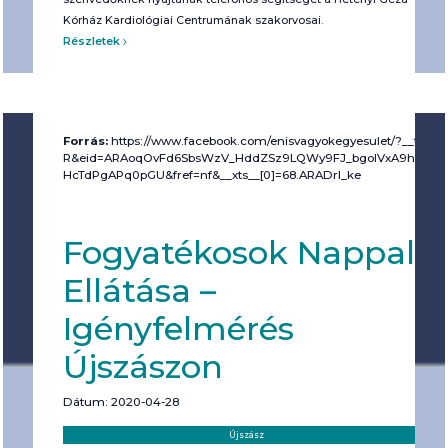
Kórház Kardiológiai Centrumának szakorvosai.
Részletek
Forrás:
https://www.facebook.com/enisvagyokegyesulet/?__tn__
R&eid=ARAoqOvFd6SbsWzV_HddZSz9LQWy9FJ_bgoIVxA9hBOym
HcTdPgAPq0pGU&fref=nf&__xts__[0]=68.ARADrl_ke
Fogyatékosok Nappali
Ellátása –
Igényfelmérés
Újszászon
Dátum: 2020-04-28
Helyszín:
Kategória:
Újszász