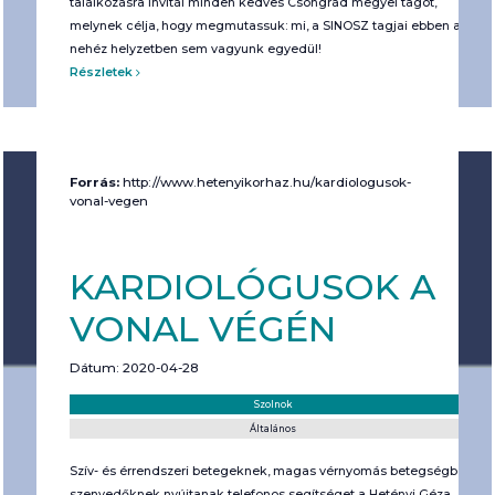
találkozásra invitál minden kedves Csongrád megyei tagot,
melynek célja, hogy megmutassuk: mi, a SINOSZ tagjai ebben a
nehéz helyzetben sem vagyunk egyedül!
Részletek
Forrás:
http://www.hetenyikorhaz.hu/kardiologusok-
vonal-vegen
KARDIOLÓGUSOK A
VONAL VÉGÉN
Dátum: 2020-04-28
Helyszín:
Kategória:
Szolnok
Általános
Szív- és érrendszeri betegeknek, magas vérnyomás betegségben
szenvedőknek nyújtanak telefonos segítséget a Hetényi Géza