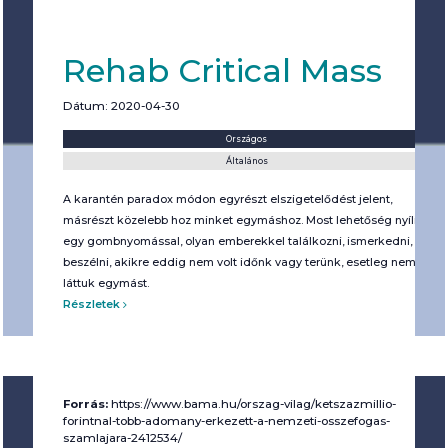
Rehab Critical Mass
Dátum: 2020-04-30
Helyszín:
Kategória:
Országos
Általános
A karantén paradox módon egyrészt elszigetelődést jelent,
másrészt közelebb hoz minket egymáshoz. Most lehetőség nyílik
egy gombnyomással, olyan emberekkel találkozni, ismerkedni,
beszélni, akikre eddig nem volt időnk vagy terünk, esetleg nem is
láttuk egymást.
Részletek
Forrás:
https://www.bama.hu/orszag-vilag/ketszazmillio-
forintnal-tobb-adomany-erkezett-a-nemzeti-osszefogas-
szamlajara-2412534/