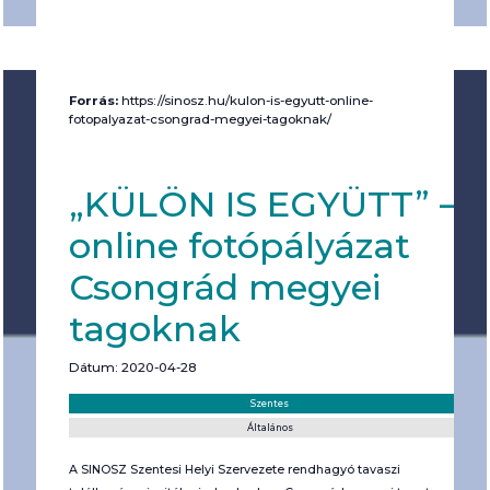
Forrás:
https://sinosz.hu/kulon-is-egyutt-online-
fotopalyazat-csongrad-megyei-tagoknak/
„KÜLÖN IS EGYÜTT” –
online fotópályázat
Csongrád megyei
tagoknak
Dátum: 2020-04-28
Helyszín:
Kategória:
Szentes
Általános
A SINOSZ Szentesi Helyi Szervezete rendhagyó tavaszi