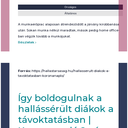
Helyszín:
Kategória:
Országos
Általános
A munkaerőpiac alaposan átrendeződött a járvány kirobbanása
után. Sokan munka nélkül maradtak, mások pedig home office-
ban végzik tovább a munkájukat.
Részletek
Forrás:
https://hallastarsasag.hu/hallasserult-diakok-a-
tavoktatasban-koronanaplo/
Így boldogulnak a
hallássérült diákok a
távoktatásban |