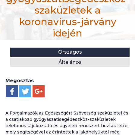
szaküzletek a
koronavírus-járvány
idején
efiportal.hu
Helyszín:
Kategória:
Országos
Hír
Általános
Ügyeletes gyógyászatisegédeszköz-szaküzletek a ko
Megosztás
A Forgalmazók az Egészségért Szövetség szaküzletei és
a csatlakozó gyógyászatisegédeszköz-szaküzletek
telefonos tájékoztató és ügyeleti rendszert hoztak létre,
mely segítségével az érintettek a lakóhelyüktől még