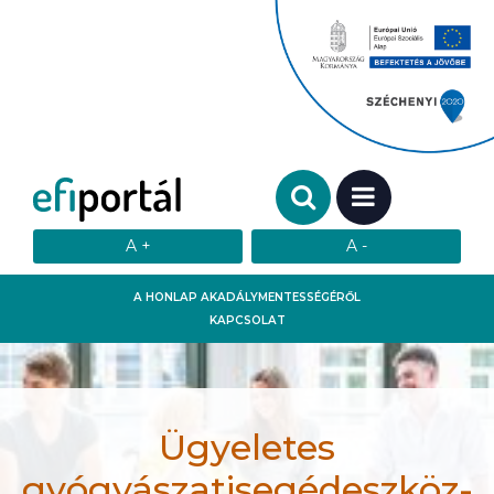
Keresendő szó:
MENÜ
A HONLAP AKADÁLYMENTESSÉGÉRŐL
KAPCSOLAT
Ügyeletes
gyógyászatisegédeszköz-