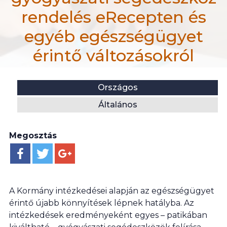
rendelés eRecepten és
egyéb egészségügyet
érintő változásokról
efiportal.hu
Helyszín:
Kategória:
Országos
Hír
Általános
MEOSZ tájékoztató gyógyászati segédeszköz rendel
Megosztás
A Kormány intézkedései alapján az egészségügyet
érintő újabb könnyítések lépnek hatályba. Az
intézkedések eredményeként egyes – patikában