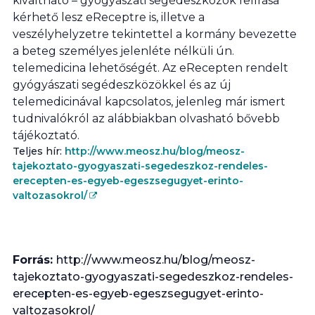
kiváltható – gyógyászati segédeszközök felírása
kérhető lesz eReceptre is, illetve a
veszélyhelyzetre tekintettel a kormány bevezette
a beteg személyes jelenléte nélküli ún.
telemedicina lehetőségét. Az eRecepten rendelt
gyógyászati segédeszközökkel és az új
telemedicinával kapcsolatos, jelenleg már ismert
tudnivalókról az alábbiakban olvasható bővebb
tájékoztató.
Teljes hír:
http://www.meosz.hu/blog/meosz-
tajekoztato-gyogyaszati-segedeszkoz-rendeles-
erecepten-es-egyeb-egeszsegugyet-erinto-
valtozasokrol/
Forrás:
http://www.meosz.hu/blog/meosz-
tajekoztato-gyogyaszati-segedeszkoz-rendeles-
erecepten-es-egyeb-egeszsegugyet-erinto-
valtozasokrol/