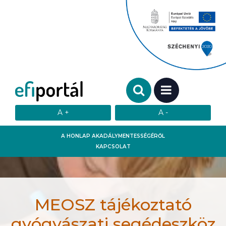
Keresendő szó:
MENÜ
A HONLAP AKADÁLYMENTESSÉGÉRŐL
KAPCSOLAT
MEOSZ tájékoztató
gyógyászati segédeszköz