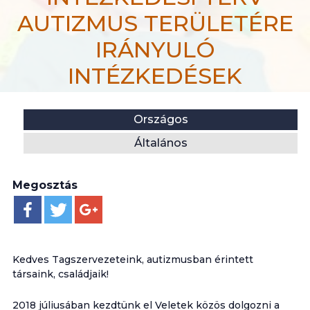
AUTIZMUS TERÜLETÉRE
IRÁNYULÓ
INTÉZKEDÉSEK
efiportal.hu
Helyszín:
Kategória:
Országos
Hír
Általános
OFP 2020-2022 INTÉZKEDÉSI TERV AUTIZMUS T
Megosztás
Kedves Tagszervezeteink, autizmusban érintett
társaink, családjaik!
2018 júliusában kezdtünk el Veletek közös dolgozni a