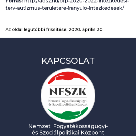
Forrás:
http://aosz.hu/ofp-2020-2022-intezkedesi-
terv-autizmus-teruletere-iranyulo-intezkedesek/
Az oldal legutóbbi frissítése:
2020. április 30.
KAPCSOLAT
Nemzeti Fogyatékosságügyi-
és Szociálpolitikai Központ