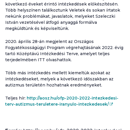
következő éveket érintő intézkedések előkészítésén.
Több helyszínen találkoztunk Veletek és sokan írtatok
nekünk problémákat, javaslatok, melyeket Szeleczki
István vezetésével átfogó anyaggá formálva
megküldtünk és képviseltünk.
2020. április 28-án megjelent az Országos
Fogyatékosságügyi Program végrehajtásának 2022. évig
tartó Középtávú Intézkedési Terve, amelyet teljes
terjedelmében ITT olvashattok.
Több más intézkedés mellett kiemeltük azokat az
intézkedéseket, melyek a következő időszakban az
autizmus területén hozhatnak eredményeket.
Teljes hír:
http://aosz.hu/ofp-2020-2022-intezkedesi-
terv-autizmus-teruletere-iranyulo-intezkedesek/