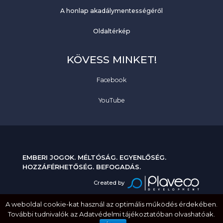
A honlap akadálymentességéről
Oldaltérkép
KÖVESS MINKET!
Facebook
YouTube
EMBERI JOGOK. MÉLTÓSÁG. EGYENLŐSÉG.
HOZZÁFÉRHETŐSÉG. BEFOGADÁS.
Created by
A weboldal cookie-kat használ az optimális működés érdekében.
További tudnivalók az Adatvédelmi tájékoztatóban olvashatóak.