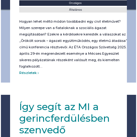
Helyszín:
Kategória:
Országos
Általános
Hogyan lehet méltó módon továbbadni egy civil életművet?
Milyen szerepe van a fiataloknak a szociális ágazat
megújításában? Ezekre a kérdésekre keresték a válaszokat az
„Örökölt sorsok – ágazati együttműködés, egy életmű átadása”
című konferencia résztvevői. Az ÉTA Országos Szövetség 2025.
április 29-én megrendezett eseménye a Mécses Egyesület
sikeres pályázatának részeként valósult meg, és kiemelten
foglalkozott…
Részletek
Így segít az MI a
gerincferdülésben
szenvedő