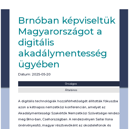
Brnóban képviseltük
Magyarországot a
digitális
akadálymentesség
ügyében
Dátum: 2025-05-20
Helyszín:
Kategória:
Országos
Általános
A digitális technológiák hozzáférhetőségét állították fókuszba
azon a kétnapos nemzetközi konferencián, amelyet az
Akadálymentességi Szakértők Nemzetközi Szövetsége rendezett
meg Brno-ban, Csehországban. A rendezvényen Sallai Ilona
önérvényesítő, magyar résztvevőként az okostelefonok és