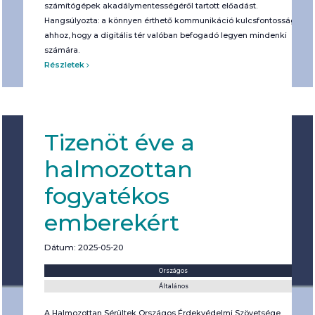
számítógépek akadálymentességéről tartott előadást.
Hangsúlyozta: a könnyen érthető kommunikáció kulcsfontosságú
ahhoz, hogy a digitális tér valóban befogadó legyen mindenki
számára.
Részletek
Tizenöt éve a
halmozottan
fogyatékos
emberekért
Dátum: 2025-05-20
Helyszín:
Kategória:
Országos
Általános
A Halmozottan Sérültek Országos Érdekvédelmi Szövetsége