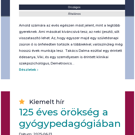
Helyszín:
Kategória:
Országos
Általános
Arnold számára az evés egészen mást jelent, mint a legtöbb
gyereknek. Ami másokat kíváncsivá tesz, az neki ijesztő, sőt
visszataszító lehet. Az, hogy egyszer majd egy születésnapi
zsúron ő is önfeledten tortázik a többiekkel, valószínűleg még
hosszú évek munkája lesz. Takács Dalma ezúttal egy érintett
édesanya, Viki, és egy személyesen is érintett klinikai
szakpszichológus, Demetrovics…
Részletek
Kiemelt hír
125 éves örökség a
gyógypedagógiában
Dátum: 2025-06-13