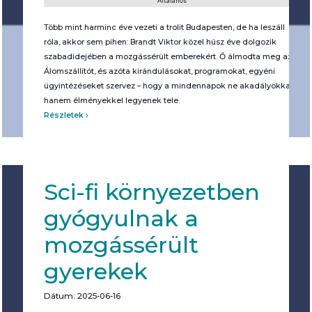
Általános
Több mint harminc éve vezeti a trolit Budapesten, de ha leszáll
róla, akkor sem pihen: Brandt Viktor közel húsz éve dolgozik
szabadidejében a mozgássérült emberekért. Ő álmodta meg az
Álomszállítót, és azóta kirándulásokat, programokat, egyéni
ügyintézéseket szervez – hogy a mindennapok ne akadályokkal,
hanem élményekkel legyenek tele.
Részletek
Sci-fi környezetben
gyógyulnak a
mozgássérült
gyerekek
Dátum: 2025-06-16