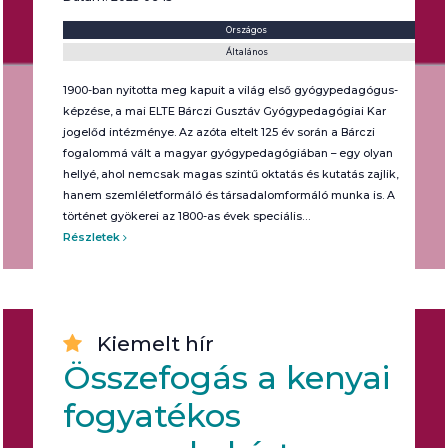
Helyszín:
Kategória:
Országos
Általános
1900-ban nyitotta meg kapuit a világ első gyógypedagógus-
képzése, a mai ELTE Bárczi Gusztáv Gyógypedagógiai Kar
jogelőd intézménye. Az azóta eltelt 125 év során a Bárczi
fogalommá vált a magyar gyógypedagógiában – egy olyan
hellyé, ahol nemcsak magas szintű oktatás és kutatás zajlik,
hanem szemléletformáló és társadalomformáló munka is. A
történet gyökerei az 1800-as évek speciális…
Részletek
Kiemelt hír
Összefogás a kenyai
fogyatékos