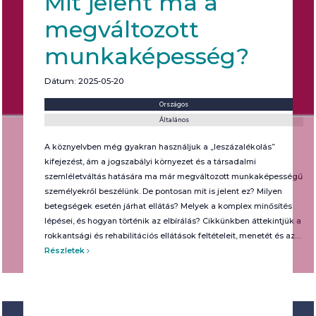
Mit jelent ma a
megváltozott
munkaképesség?
Dátum: 2025-05-20
Helyszín:
Kategória:
Országos
Általános
A köznyelvben még gyakran használjuk a „leszázalékolás”
kifejezést, ám a jogszabályi környezet és a társadalmi
szemléletváltás hatására ma már megváltozott munkaképességű
személyekről beszélünk. De pontosan mit is jelent ez? Milyen
betegségek esetén járhat ellátás? Melyek a komplex minősítés
lépései, és hogyan történik az elbírálás? Cikkünkben áttekintjük a
rokkantsági és rehabilitációs ellátások feltételeit, menetét és az…
Részletek