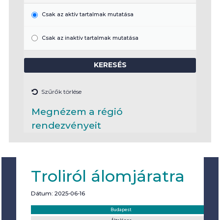
Csak az aktív tartalmak mutatása
Csak az inaktív tartalmak mutatása
Szűrők törlése
Megnézem a régió
rendezvényeit
Troliról álomjáratra
Dátum: 2025-06-16
Helyszín:
Kategória:
Budapest