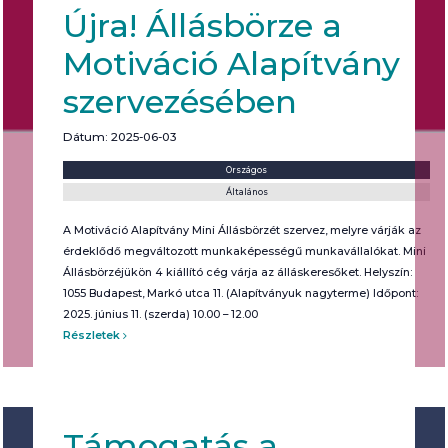
Újra! Állásbörze a
Motiváció Alapítvány
szervezésében
Dátum: 2025-06-03
Helyszín:
Kategória:
Országos
Általános
A Motiváció Alapítvány Mini Állásbörzét szervez, melyre várják az
érdeklődő megváltozott munkaképességű munkavállalókat. Mini
Állásbörzéjükön 4 kiállító cég várja az álláskeresőket. Helyszín:
1055 Budapest, Markó utca 11. (Alapítványuk nagyterme) Időpont:
2025. június 11. (szerda) 10.00 – 12.00
Részletek
Támogatás a