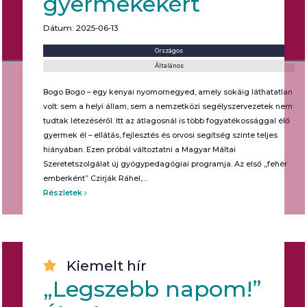
gyermekekért
Dátum: 2025-06-13
Helyszín:
Kategória:
Országos
Általános
Bogo Bogo – egy kenyai nyomornegyed, amely sokáig láthatatlan
volt: sem a helyi állam, sem a nemzetközi segélyszervezetek nem
tudtak létezéséről. Itt az átlagosnál is több fogyatékossággal élő
gyermek él – ellátás, fejlesztés és orvosi segítség szinte teljes
hiányában. Ezen próbál változtatni a Magyar Máltai
Szeretetszolgálat új gyógypedagógiai programja. Az első „fehér
emberként” Czirják Ráhel,…
Részletek
Kiemelt hír
„Legszebb napom!”