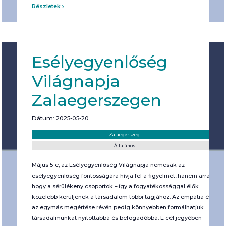
Részletek
Esélyegyenlőség
Világnapja
Zalaegerszegen
Dátum: 2025-05-20
Helyszín:
Kategória:
Zalaegerszeg
Általános
Május 5-e, az Esélyegyenlőség Világnapja nemcsak az
esélyegyenlőség fontosságára hívja fel a figyelmet, hanem arra is,
hogy a sérülékeny csoportok – így a fogyatékossággal élők
közelebb kerüljenek a társadalom többi tagjához. Az empátia és
az egymás megértése révén pedig könnyebben formálhatjuk
társadalmunkat nyitottabbá és befogadóbbá. E cél jegyében