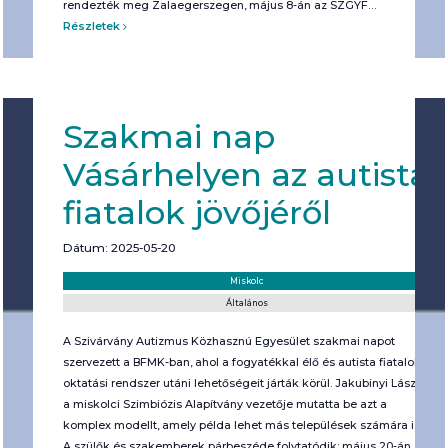
rendezték meg Zalaegerszegen, május 8-án az SZGYF…
Részletek
Szakmai nap
Vásárhelyen az autista
fiatalok jövőjéről
Dátum: 2025-05-20
Helyszín:
Kategória:
Miskolc
Általános
A Szivárvány Autizmus Közhasznú Egyesület szakmai napot
szervezett a BFMK-ban, ahol a fogyatékkal élő és autista fiatalok
oktatási rendszer utáni lehetőségeit járták körül. Jakubinyi László,
a miskolci Szimbiózis Alapítvány vezetője mutatta be azt a
komplex modellt, amely példa lehet más települések számára is.
A szülők és szakemberek párbeszéde folytatódik: május 20-án a