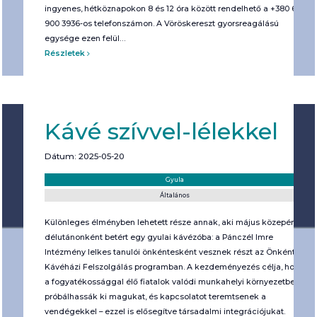
ingyenes, hétköznapokon 8 és 12 óra között rendelhető a +380 66
900 3936-os telefonszámon. A Vöröskereszt gyorsreagálású
egysége ezen felül…
Részletek
Kávé szívvel-lélekkel
Dátum: 2025-05-20
Helyszín:
Kategória:
Gyula
Általános
Különleges élményben lehetett része annak, aki május közepén
délutánonként betért egy gyulai kávézóba: a Pánczél Imre
Intézmény lelkes tanulói önkéntesként vesznek részt az Önkéntes
Kávéházi Felszolgálás programban. A kezdeményezés célja, hogy
a fogyatékossággal élő fiatalok valódi munkahelyi környezetben
próbálhassák ki magukat, és kapcsolatot teremtsenek a
vendégekkel – ezzel is elősegítve társadalmi integrációjukat.