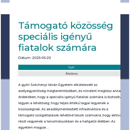
Támogató közösség
speciális igényű
fiatalok számára
Dátum: 2025-05-20
Helyszín:
Kategória:
Győr
Általános
A győri Széchenyi István Egyetem elkötelezett az
esélyegyenlőség megteremtésében, és mindent megtesz annak
érdekében, hogy a speciális igényű fiatalok számára is biztosítva
legyen a lehetőség, hogy teljes értékű tagjai legyenek a
közösségnek. Az akadálymentesített infrastruktúra és a
támogató szolgáltatások lehetővé teszik számukra, hogy aktívan
részt vegyenek a tanulmányokban és a hallgatói életben. Az
egyetem magyar…