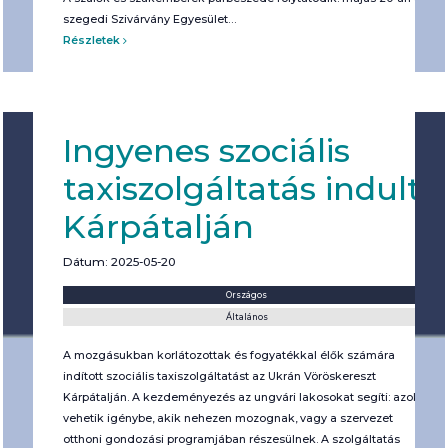
szegedi Szivárvány Egyesület…
Részletek
Ingyenes szociális
taxiszolgáltatás indult
Kárpátalján
Dátum: 2025-05-20
Helyszín:
Kategória:
Országos
Általános
A mozgásukban korlátozottak és fogyatékkal élők számára
indított szociális taxiszolgáltatást az Ukrán Vöröskereszt
Kárpátalján. A kezdeményezés az ungvári lakosokat segíti: azok
vehetik igénybe, akik nehezen mozognak, vagy a szervezet
otthoni gondozási programjában részesülnek. A szolgáltatás