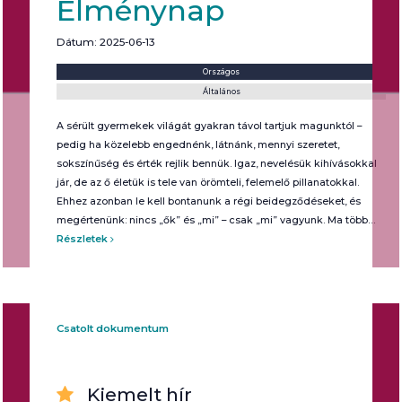
Élménynap
Dátum: 2025-06-13
Helyszín:
Kategória:
Országos
Általános
A sérült gyermekek világát gyakran távol tartjuk magunktól –
pedig ha közelebb engednénk, látnánk, mennyi szeretet,
sokszínűség és érték rejlik bennük. Igaz, nevelésük kihívásokkal
jár, de az ő életük is tele van örömteli, felemelő pillanatokkal.
Ehhez azonban le kell bontanunk a régi beidegződéseket, és
megértenünk: nincs „ők” és „mi” – csak „mi” vagyunk. Ma több…
Részletek
Csatolt dokumentum
Kiemelt hír