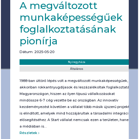
A megváltozott
munkaképességűek
foglalkoztatásának
pionírja
Dátum: 2025-05-20
Helyszín:
Kategória:
Nyíregyháza
Általános
1988-ban úttörő lépés volt a megváltozott munkaképességűek,
akkoriban rokkantnyugdíjasok és leszázalékoltak foglalkoztatása
Magyarországon, hiszen az ilyen típusú vállalkozásokat
mindössze 6-7 cég vezette be az országban. Az innovatív
kezdeményezést követően a vállalat több másik újszerű projektet
is elindított, amelyek mind hozzájárultak a társadalmi integráció
elősegítéséhez. A Start vállalat nemcsak ezen a területen, hanem
a médiában is…
Részletek