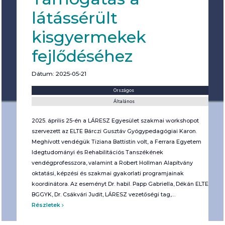
látássérült
kisgyermekek
fejlődéséhez
Dátum: 2025-05-21
Helyszín:
Kategória:
Országos
Általános
2025. április 25-én a LÁRESZ Egyesület szakmai workshopot
szervezett az ELTE Bárczi Gusztáv Gyógypedagógiai Karon.
Meghívott vendégük Tiziana Battistin volt, a Ferrara Egyetem
Idegtudományi és Rehabilitációs Tanszékének
vendégprofesszora, valamint a Robert Hollman Alapítvány
oktatási, képzési és szakmai gyakorlati programjainak
koordinátora. Az eseményt Dr. habil. Papp Gabriella, Dékán ELTE
BGGYK, Dr. Csákvári Judit, LÁRESZ vezetőségi tag,…
Részletek