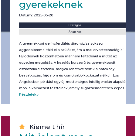
gyerekeknek
Dátum: 2025-05-20
Helyszín:
Kategória:
Országos
Általános
A gyermekkori gerincferdülés diagnózisa sokszor
aggodalommal tölti el a szülőket, ám a mai orvostechnológiai
fejlődésnek köszönhetően már nem feltétlenül a műtét az
egyetlen megoldás. A kezelés korszerű és gyermekbarát
eszközökkel történik, melyek lehetővé teszik a hatékony
beavatkozást fájdalom és komolyabb kockázat nélkül. Los
Angelesben például egy új, mesterséges intelligencián alapuló
mobilalkalmazást tesztelnek, amely sugárzásmentesen képes…
Részletek
Kiemelt hír