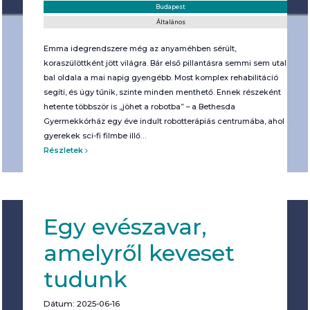
Helyszín:
Kategória:
Budapest
Általános
Emma idegrendszere még az anyaméhben sérült,
koraszülöttként jött világra. Bár első pillantásra semmi sem utal rá,
bal oldala a mai napig gyengébb. Most komplex rehabilitáció
segíti, és úgy tűnik, szinte minden menthető. Ennek részeként
hetente többször is „jöhet a robotba” – a Bethesda
Gyermekkórház egy éve indult robotterápiás centrumába, ahol a
gyerekek sci-fi filmbe illő…
Részletek
Egy evészavar,
amelyről keveset
tudunk
Dátum: 2025-06-16