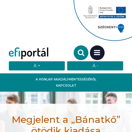
Keresendő szó:
MENÜ
A HONLAP AKADÁLYMENTESSÉGÉRŐL
KAPCSOLAT
Megjelent a „Bánatkő”
ötödik kiadása