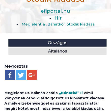
efiportal.hu
Hír
Megjelent a „Bánatkő” ötödik kiadása
Helyszín:
Kategória:
Országos
Általános
Megosztás
Megjelent Dr. Kálmán Zsófia
„Bánatkő”
című
könyvének ötödik, átdolgozott és kibővített kiadása.
A mély érzékenységgel és szakmai tapasztalattal
megírt kötet most, húsz évvel a korábbi kiadás után,