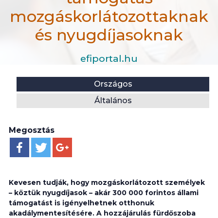
mozgáskorlátozottaknak
és nyugdíjasoknak
efiportal.hu
Hír
Helyszín:
Kategória:
Országos
Akadálymentesítési támogatás mozgáskorlátozotta
Általános
Megosztás
Kevesen tudják, hogy mozgáskorlátozott személyek
– köztük nyugdíjasok – akár 300 000 forintos állami
támogatást is igényelhetnek otthonuk
akadálymentesítésére. A hozzájárulás fürdőszoba