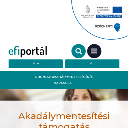
Keresendő szó:
MENÜ
A HONLAP AKADÁLYMENTESSÉGÉRŐL
KAPCSOLAT
Akadálymentesítési
támogatás