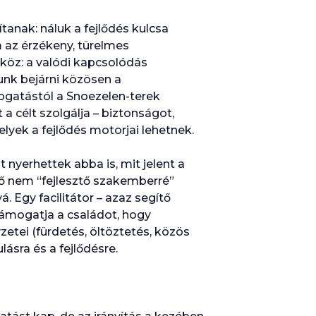
tanak: náluk a fejlődés kulcsa
 az érzékeny, türelmes
köz: a valódi kapcsolódás
nk bejárni közösen a
mogatástól a Snoezelen-terek
 a célt szolgálja – biztonságot,
lyek a fejlődés motorjai lehetnek.
nyerhettek abba is, mit jelent a
ülő nem “fejlesztő szakemberré”
 Egy facilitátor – azaz segítő
ámogatja a családot, hogy
etei (fürdetés, öltöztetés, közös
lásra és a fejlődésre.