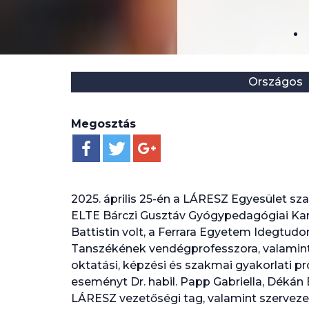
Helyszín:
Kategória:
Országos
Megosztás
2025. április 25-én a LÁRESZ Egyesület s
ELTE Bárczi Gusztáv Gyógypedagógiai Kar
Battistin volt, a Ferrara Egyetem Idegtudo
Tanszékének vendégprofesszora, valamint
oktatási, képzési és szakmai gyakorlati p
eseményt Dr. habil. Papp Gabriella, Dékán 
LÁRESZ vezetőségi tag, valamint szerveze