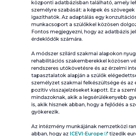
központi adatbázisban található, amely le
személyre szabását: a képek és szövegek 
igazíthatók. Az adaptálás egy konzultáció
munkacsoport a szülőkkel közösen dolgoz
Fontos megjegyezni, hogy az adatbázis je
érdeklődők számára.
A módszer szilárd szakmai alapokon nyugs
rehabilitációs szakemberekkel közösen vég
rendszeres utókövetésre és az érzelmi intel
tapasztalatok alapján a szülők elégedet
személyzet szakmai felkészültsége és az
pozitív visszajelzéseket kapott. Ez a szeml
mindazoknak, akik a legsérülékenyebb gy
is, akik hisznek abban, hogy a fejlődés a 
gyökerezik.
Az intézmény munkájának nemzetközi rang
abban, hogy az
ICEVI-Europe
tizedik eur