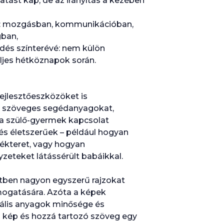
tást kap, de az irányítás a kezében
et: mozgásban, kommunikációban,
gban,
ődés színterévé: nem külön
ljes hétköznapok során.
ejlesztőeszközöket is
s szöveges segédanyagokat,
 a szülő-gyermek kapcsolat
 és életszerűek – például hogyan
tékteret, vagy hogyan
zeteket látássérült babáikkal.
etben nagyon egyszerű rajzokat
mogatására. Azóta a képek
izuális anyagok minősége és
 kép és hozzá tartozó szöveg egy