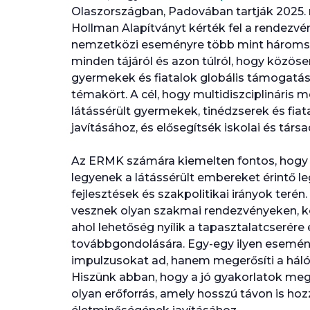
Olaszországban, Padovában tartják 2025. má
Hollman Alapítványt kérték fel a rendezv
nemzetközi eseményre több mint hároms
minden tájáról és azon túlról, hogy közös
gyermekek és fiatalok globális támogatása
témakört. A cél, hogy multidiszciplináris 
látássérült gyermekek, tinédzserek és fia
javításához, és elősegítsék iskolai és tár
Az ERMK számára kiemelten fontos, hogy
legyenek a látássérült embereket érintő l
fejlesztések és szakpolitikai irányok teré
vesznek olyan szakmai rendezvényeken, k
ahol lehetőség nyílik a tapasztalatcserére
továbbgondolására. Egy-egy ilyen esemé
impulzusokat ad, hanem megerősíti a hál
Hiszünk abban, hogy a jó gyakorlatok meg
olyan erőforrás, amely hosszú távon is hoz