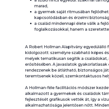
a szülő nincs egyedül: szakmai támoga
marad,
a gyermek saját ritmusában fejlődh
kapcsolódásban és érzelmi biztonsá
a család mindennapi élete válik a fejl
foglalkozásokkal, hanem a szeretette
A Robert Hollman Alapítvány egyedülálló f
kidolgozott: személyre szabható képes é
melyek tematikusan segítik a családokat,
erősítésében. A javaslatok gyakorlatiasak
rendezzenek be átlátható, biztonságos já
teremtsenek közeli, szemkontaktusos hely
A Hollman-féle facilitációs módszer kezd
alkalmazott a gyermekek és családok tá
fejlesztését grafikusok vették át, így a v
alkalmazhatósága jelentősen nőtt. Minden