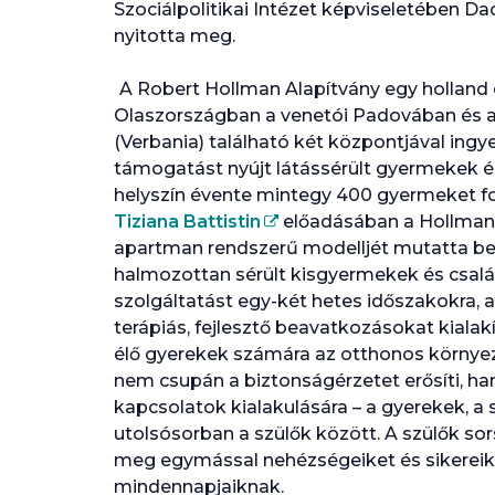
Szociálpolitikai Intézet képviseletében Dac
nyitotta meg.
A Robert Hollman Alapítvány egy holland
Olaszországban a venetói Padovában és a
(Verbania) található két központjával ingy
támogatást nyújt látássérült gyermekek és
helyszín évente mintegy 400 gyermeket fo
Tiziana Battistin
előadásában a Hollman 
apartman rendszerű modelljét mutatta be, 
halmozottan sérült kisgyermekek és csal
szolgáltatást egy-két hetes időszakokra, 
terápiás, fejlesztő beavatkozásokat kialak
élő gyerekek számára az otthonos környe
nem csupán a biztonságérzetet erősíti, ha
kapcsolatok kialakulására – a gyerekek, 
utolsósorban a szülők között. A szülők so
meg egymással nehézségeiket és sikereike
mindennapjaiknak.