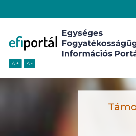
Egységes
Fogyatékosságüg
Információs Portá
Támog