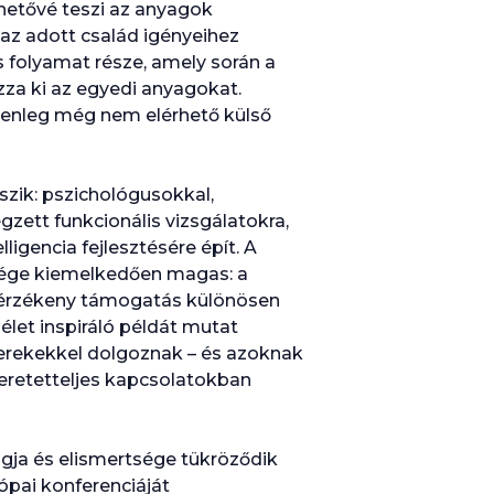
hetővé teszi az anyagok
az adott család igényeihez
s folyamat része, amely során a
za ki az egyedi anyagokat.
lenleg még nem elérhető külső
zik: pszichológusokkal,
zett funkcionális vizsgálatokra,
ligencia fejlesztésére épít. A
tsége kiemelkedően magas: a
 érzékeny támogatás különösen
élet inspiráló példát mutat
erekekkel dolgoznak – és azoknak
szeretetteljes kapcsolatokban
ja és elismertsége tükröződik
ópai konferenciáját