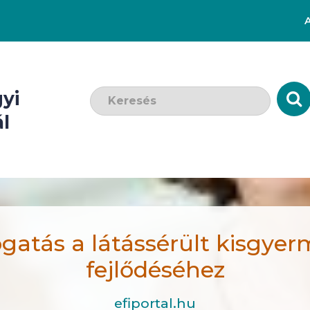
Keresendő szó:
yi
l
atás a látássérült kisgye
fejlődéséhez
efiportal.hu