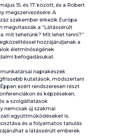
jus 15. és 17. között, és a Robert
ény megszervezésére. A
záz szakember érkezik Európa
en megvitassák a “Látássérült
: mit tehetünk? Mit lehet tenni?”
megközelítéssel hozzájáruljanak a
talok életminőségének
sadalmi befogadásukat.
 munkatársai naprakészek
egfrissebb kutatások, módszertani
n. Éppen ezért rendszeresen részt
onferenciákon és képzéseken,
 és a szolgáltatások
ny nemcsak új szakmai
ózati együttműködéseket is.
osztása és a folyamatos tanulás
zájárulhat a látássérült emberek