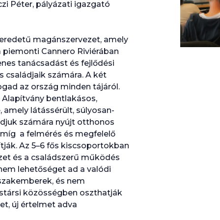
zi Péter, pályázati igazgató
 eredetű magánszervezet, amely
 piemonti Cannero Riviérában
enes tanácsadást és fejlődési
 családjaik számára. A két
gad az ország minden tájáról.
Alapítvány bentlakásos,
amely látássérült, súlyosan-
ádjuk számára nyújt otthonos
amíg a felmérés és megfelelő
ítják. Az 5–6 fős kiscsoportokban
zet és a családszerű működés
nem lehetőséget ad a valódi
a szakemberek, és nem
rstársi közösségben oszthatják
t, új értelmet adva