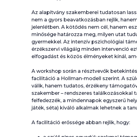
Az alapítvány szakemberei tudatosan lassí
nem a gyors beavatkozásban rejlik, hanem
jelenlétben. A kötődés nem cél, hanem esz
minősége határozza meg, milyen utat tudu
gyermekkel. Az intenzív pszichológiai tá
érzékszervi világáig minden intervenció ezt
elfogadást és közös élményeket kínál, ame
A workshop során a résztvevők betekintést 
facilitáció a Hollman-modell szerint. A sz
válik, hanem tudatos, érzékeny támogatóvá.
szakember – rendszeres találkozásokkal t
felfedezzék, a mindennapok egyszerű helyz
játék, séta) kiváló alkalmak lehetnek a tanu
A facilitáció erőssége abban rejlik, hogy: