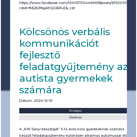
https://www.facebook.com/100057204469618/posts/61920907332
rdid=fMj2b3NgAhQGBRv2&_rdr
Kölcsönös verbális
kommunikációt
fejlesztő
feladatgyűjtemény az
autista gyermekek
számára
Dátum: 2024-12-10
Helyszín:
Kategória:
Országos
Általános
A „Kifli Sanyi beszélget” 5-14 éves korú gyerekeknek számára
készült feladatgyűjtemény különösen alkalmas autizmussal élő