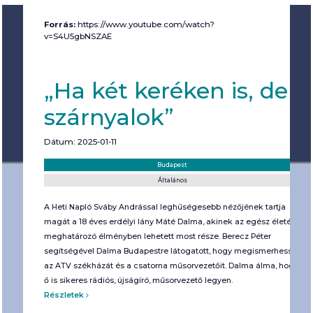
Forrás:
https://www.youtube.com/watch?
v=S4U5gbNSZAE
„Ha két keréken is, de
szárnyalok”
Dátum: 2025-01-11
Helyszín:
Kategória:
Budapest
Általános
A Heti Napló Sváby Andrással leghűségesebb nézőjének tartja
magát a 18 éves erdélyi lány Máté Dalma, akinek az egész életét
meghatározó élményben lehetett most része. Berecz Péter
segítségével Dalma Budapestre látogatott, hogy megismerhesse
az ATV székházát és a csatorna műsorvezetőit. Dalma álma, hogy
ő is sikeres rádiós, újságíró, műsorvezető legyen.
Részletek