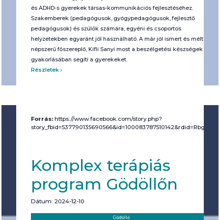
és ADHD-s gyerekek társas-kommunikációs fejlesztéséhez.
Szakemberek (pedagógusok, gyógypedagógusok, fejlesztő
pedagógusok) és szülők számára, egyéni és csoportos
helyzetekben egyaránt jól használható. A már jól ismert és méltán
népszerű főszereplő, Kifli Sanyi most a beszélgetési készségek
gyakorlásában segíti a gyerekeket.
Részletek
Forrás:
https://www.facebook.com/story.php?
story_fbid=537790135690566&id=100083787510142&rdid=Rbgae
Komplex terápiás
program Gödöllőn
Dátum: 2024-12-10
Helyszín:
Kategória:
Gödöllő