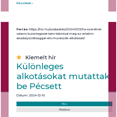
Részletek
Forrás:
https://nlc.hu/szabadido/20241203/ha-szeretnel-
valami-kulonlegeset-latni-tekintsd-meg-az-ertelmi-
akadalyozottsaggal-elo-muveszek-alkotasait/
Kiemelt hír
Különleges
alkotásokat mutattak
be Pécsett
Dátum: 2024-12-10
Helyszín:
Kategória:
Pécs
Általános