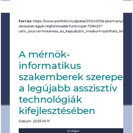
Forrás:
https://www.portfolio.hu/global/20241211/a-pazmanyon-fej
okosorak-egyik-legfontosabb-funkciojat-728429?
utm_source=hirkereso_es_kapu&utm_medium=portfolio_linkek&
A mérnök-
informatikus
szakemberek szerepe
a legújabb asszisztív
technológiák
kifejlesztésében
Dátum: 2025-01-11
Helyszín:
Kategória:
Országos