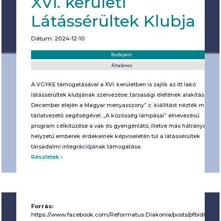
XVI. kerületi
Látássérültek Klubja
Dátum: 2024-12-10
Helyszín:
Kategória:
Budapest
Általános
A VGYKE támogatásával a XVI. kerületben is zajlik az itt lakó
látássérültek klubjának szervezése, társasági életének alakítása.
December elején a Magyar menyasszony” c. kiállítást nézték meg
tárlatvezető segítségével. „A közösség lámpásai” elnevezésű
program célkitűzése a vak és gyengénlátó, illetve más hátrányos
helyzetű emberek érdekeinek képviseletén túl a látássérültek
társadalmi integrációjának támogatása.
Részletek
Forrás:
https://www.facebook.com/Reformatus.Diakonia/posts/pfbi