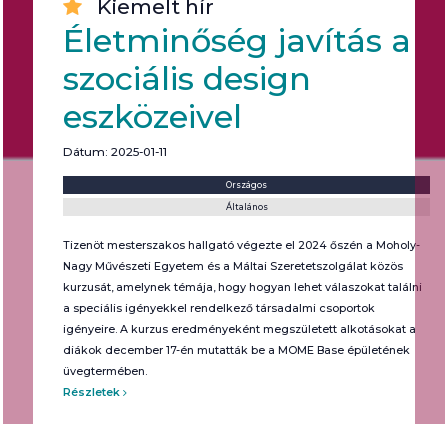
Kiemelt hír
Életminőség javítás a
szociális design
eszközeivel
Dátum: 2025-01-11
Helyszín:
Kategória:
Országos
Általános
Tizenöt mesterszakos hallgató végezte el 2024 őszén a Moholy-
Nagy Művészeti Egyetem és a Máltai Szeretetszolgálat közös
kurzusát, amelynek témája, hogy hogyan lehet válaszokat találni
a speciális igényekkel rendelkező társadalmi csoportok
igényeire. A kurzus eredményeként megszületett alkotásokat a
diákok december 17-én mutatták be a MOME Base épületének
üvegtermében.
Részletek