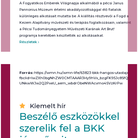
A Fogyatékos Emberek Világnapja alkalmából a pécsi Janus
Pannonius Múzeum értelmi akadályozottsággal élő fiatalok
különleges alkotásait mutatta be. A kiállítás résztvevői a Fogd a
Kezem Alapítvány művészeti és terápiás foglalkozásain, valamint
a Pécsi Tudományegyetem Művészeti Karának Art Brut!
programja keretében készítették az alkotásaikat.
Részletek
Forrás:
https://wmn.hu/wmn-life/63823-bkk-hangos-utastajekozt
fbclid=IwZXh0bgNhZW0CMTAAAR3Hy9hVx_bzgFK95Jc8SfQx5JVA
UNkwWJw2Q2PxeU_aem_wbdrObeNWAcvmo4SVzKrPw
Kiemelt hír
Beszélő eszközökkel
szerelik fel a BKK