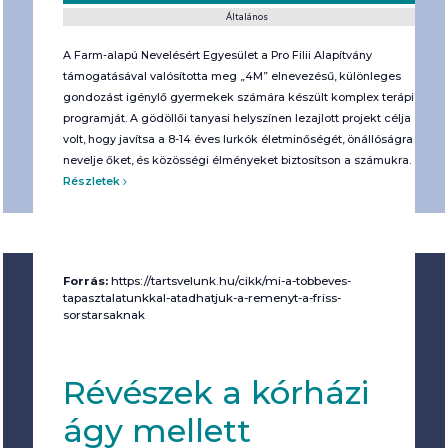
Általános
A Farm-alapú Nevelésért Egyesület a Pro Filii Alapítvány
támogatásával valósította meg „4M” elnevezésű, különleges
gondozást igénylő gyermekek számára készült komplex terápiás
programját. A gödöllői tanyasi helyszínen lezajlott projekt célja az
volt, hogy javítsa a 8-14 éves lurkók életminőségét, önállóságra
nevelje őket, és közösségi élményeket biztosítson a számukra.
Részletek
Forrás:
https://tartsvelunk.hu/cikk/mi-a-tobbeves-
tapasztalatunkkal-atadhatjuk-a-remenyt-a-friss-
sorstarsaknak
Révészek a kórházi
ágy mellett