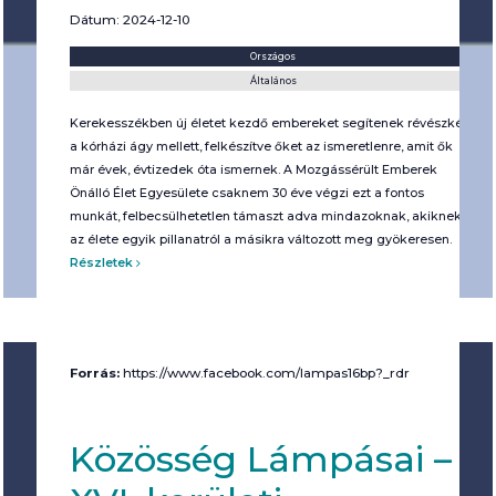
Dátum: 2024-12-10
Helyszín:
Kategória:
Országos
Általános
Kerekesszékben új életet kezdő embereket segítenek révészként
a kórházi ágy mellett, felkészítve őket az ismeretlenre, amit ők
már évek, évtizedek óta ismernek. A Mozgássérült Emberek
Önálló Élet Egyesülete csaknem 30 éve végzi ezt a fontos
munkát, felbecsülhetetlen támaszt adva mindazoknak, akiknek
az élete egyik pillanatról a másikra változott meg gyökeresen.
Részletek
Forrás:
https://www.facebook.com/lampas16bp?_rdr
Közösség Lámpásai –