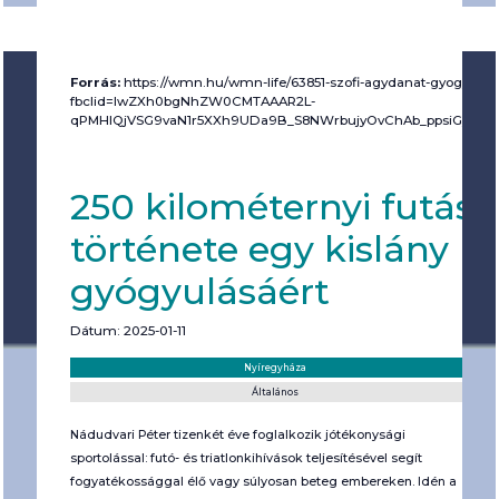
Forrás:
https://wmn.hu/wmn-life/63851-szofi-agydanat-gyogyulas
fbclid=IwZXh0bgNhZW0CMTAAAR2L-
qPMHIQjVSG9vaN1r5XXh9UDa9B_S8NWrbujyOvChAb_ppsiGy3
250 kilométernyi futás
története egy kislány
gyógyulásáért
Dátum: 2025-01-11
Helyszín:
Kategória:
Nyíregyháza
Általános
Nádudvari Péter tizenkét éve foglalkozik jótékonysági
sportolással: futó- és triatlonkihívások teljesítésével segít
fogyatékossággal élő vagy súlyosan beteg embereken. Idén a