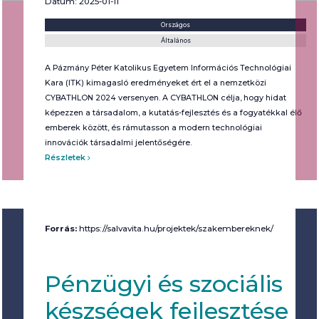
Dátum: 2025-01-11
Helyszín:
Kategória:
Országos
Általános
A Pázmány Péter Katolikus Egyetem Információs Technológiai
Kara (ITK) kimagasló eredményeket ért el a nemzetközi
CYBATHLON 2024 versenyen. A CYBATHLON célja, hogy hidat
képezzen a társadalom, a kutatás-fejlesztés és a fogyatékkal élő
emberek között, és rámutasson a modern technológiai
innovációk társadalmi jelentőségére.
Részletek
Forrás:
https://salvavita.hu/projektek/szakembereknek/
Pénzügyi és szociális
készségek fejlesztése