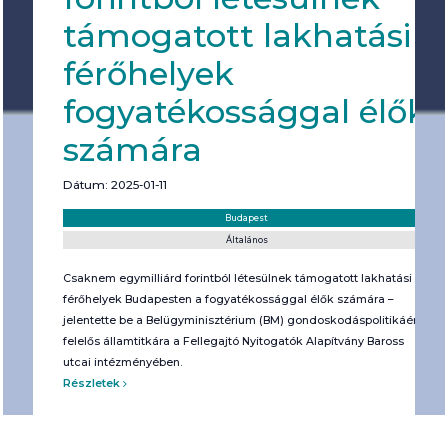
támogatott lakhatási
férőhelyek
fogyatékossággal élők
számára
Dátum: 2025-01-11
Helyszín:
Kategória:
Budapest
Általános
Csaknem egymilliárd forintból létesülnek támogatott lakhatási
férőhelyek Budapesten a fogyatékossággal élők számára –
jelentette be a Belügyminisztérium (BM) gondoskodáspolitikáért
felelős államtitkára a Fellegajtó Nyitogatók Alapítvány Baross
utcai intézményében.
Részletek