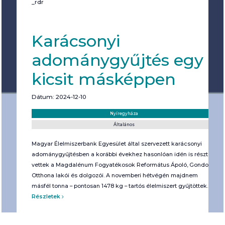
_rdr
Karácsonyi
adománygyűjtés egy
kicsit másképpen
Dátum: 2024-12-10
Helyszín:
Kategória:
Nyíregyháza
Általános
Magyar Élelmiszerbank Egyesület által szervezett karácsonyi
adománygyűjtésben a korábbi évekhez hasonlóan idén is részt
vettek a Magdalénum Fogyatékosok Református Ápoló, Gondozó
Otthona lakói és dolgozói. A novemberi hétvégén majdnem
másfél tonna – pontosan 1478 kg – tartós élelmiszert gyűjtöttek.
Részletek