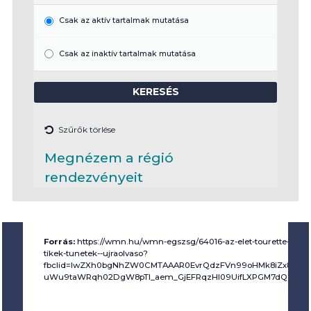
Csak az aktív tartalmak mutatása
Csak az inaktív tartalmak mutatása
Szűrők törlése
Megnézem a régió
rendezvényeit
Forrás:
https://wmn.hu/wmn-egszsg/64016-az-elet-tourette-szin
tikek-tunetek--ujraolvaso?
fbclid=IwZXh0bgNhZW0CMTAAAR0EvrQdzFVn99oHMk8iZx8r2rh5
uWu9taWRqh02DgW8pTI_aem_GjEFRqzHI09UifLXPGM7dQ