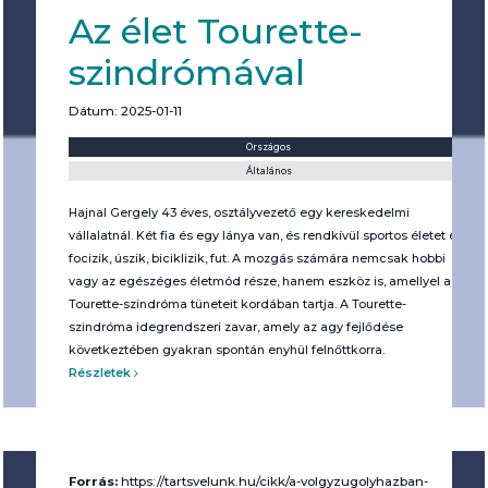
Az élet Tourette-
szindrómával
Dátum: 2025-01-11
Helyszín:
Kategória:
Országos
Általános
Hajnal Gergely 43 éves, osztályvezető egy kereskedelmi
vállalatnál. Két fia és egy lánya van, és rendkívül sportos életet él:
focizik, úszik, biciklizik, fut. A mozgás számára nemcsak hobbi
vagy az egészéges életmód része, hanem eszköz is, amellyel a
Tourette-szindróma tüneteit kordában tartja. A Tourette-
szindróma idegrendszeri zavar, amely az agy fejlődése
következtében gyakran spontán enyhül felnőttkorra.
Részletek
Forrás:
https://tartsvelunk.hu/cikk/a-volgyzugolyhazban-