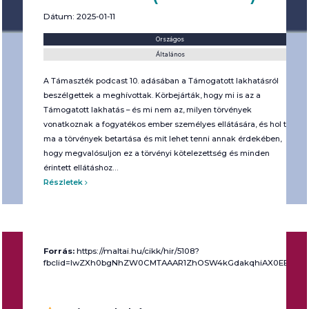
Dátum: 2025-01-11
Helyszín:
Kategória:
Országos
Általános
A Támaszték podcast 10. adásában a Támogatott lakhatásról
beszélgettek a meghívottak. Körbejárták, hogy mi is az a
Támogatott lakhatás – és mi nem az, milyen törvények
vonatkoznak a fogyatékos ember személyes ellátására, és hol tart
ma a törvények betartása és mit lehet tenni annak érdekében,
hogy megvalósuljon ez a törvényi kötelezettség és minden
érintett ellátáshoz…
Részletek
Forrás:
https://maltai.hu/cikk/hir/5108?
fbclid=IwZXh0bgNhZW0CMTAAAR1ZhOSW4kGdakqhiAX0EEP8MY