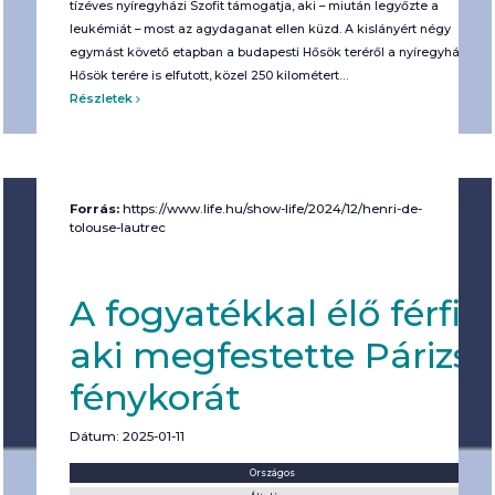
tízéves nyíregyházi Szofit támogatja, aki – miután legyőzte a
leukémiát – most az agydaganat ellen küzd. A kislányért négy
egymást követő etapban a budapesti Hősök teréről a nyíregyházi
Hősök terére is elfutott, közel 250 kilométert…
Részletek
Forrás:
https://www.life.hu/show-life/2024/12/henri-de-
tolouse-lautrec
A fogyatékkal élő férfi,
aki megfestette Párizs
fénykorát
Dátum: 2025-01-11
Helyszín:
Kategória:
Országos