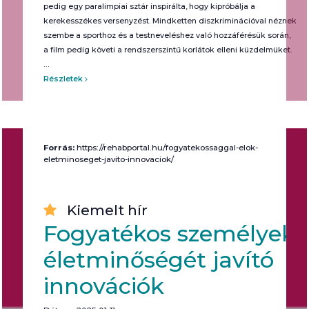
pedig egy paralimpiai sztár inspirálta, hogy kipróbálja a
kerekesszékes versenyzést. Mindketten diszkriminációval néznek
szembe a sporthoz és a testneveléshez való hozzáférésük során,
a film pedig követi a rendszerszintű korlátok elleni küzdelmüket.
…
Részletek
Forrás:
https://rehabportal.hu/fogyatekossaggal-elok-
eletminoseget-javito-innovaciok/
Kiemelt hír
Fogyatékos személyek
életminőségét javító
innovációk