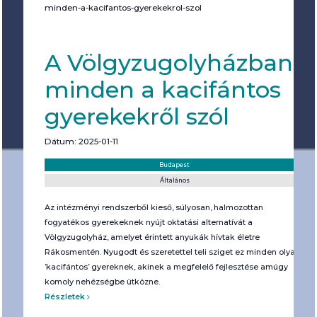
minden-a-kacifantos-gyerekekrol-szol
A Völgyzugolyházban
minden a kacifántos
gyerekekről szól
Dátum: 2025-01-11
Helyszín:
Kategória:
Budapest
Általános
Az intézményi rendszerből kieső, súlyosan, halmozottan
fogyatékos gyerekeknek nyújt oktatási alternatívát a
Völgyzugolyház, amelyet érintett anyukák hívtak életre
Rákosmentén. Nyugodt és szeretettel teli sziget ez minden olyan
’kacifántos’ gyereknek, akinek a megfelelő fejlesztése amúgy
komoly nehézségbe ütközne.
Részletek