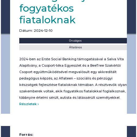
fogyatékos
fiataloknak
Dátum: 2024-12-10
Helyszín:
Kategória:
Országos
Általános
2024-ben az Erste Social Banking támogatásával a Salva Vita
Alapítvány, a Csoport-téka Egyesület és a BeeTree Szakértői
Csoport együttműködésével megvalósult egy akkreditált
pedagógus képzés, az Aflateen – szociális és pénzügyi
készségek fejlesztése fiataloknak témában. A résztvevők olyan
szakemberek voltak, akik fogyatékos fiatalokkal foglalkoznak,
többnyire értelmi sérült, autista és látássérült személyekkel.
Részletek
Forrás: