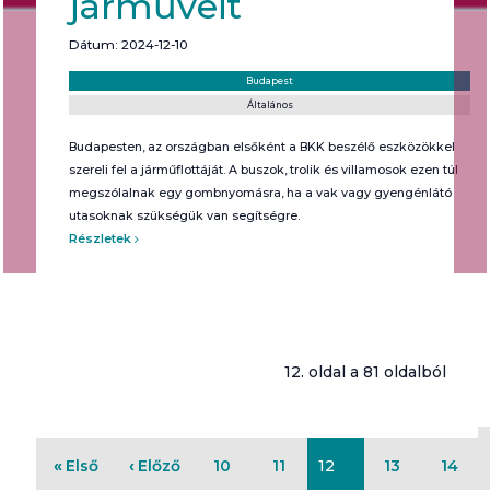
járműveit
Dátum: 2024-12-10
Helyszín:
Kategória:
Budapest
Általános
Budapesten, az országban elsőként a BKK beszélő eszközökkel
szereli fel a járműflottáját. A buszok, trolik és villamosok ezen túl
megszólalnak egy gombnyomásra, ha a vak vagy gyengénlátó
utasoknak szükségük van segítségre.
Részletek
12. oldal a 81 oldalból
Első
Előző
10
11
12
13
14