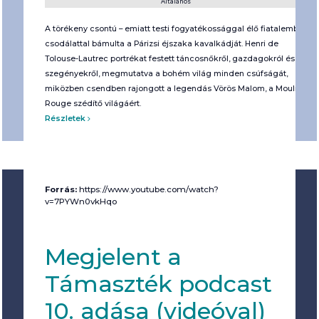
Általános
A törékeny csontú – emiatt testi fogyatékossággal élő fiatalember
csodálattal bámulta a Párizsi éjszaka kavalkádját. Henri de
Tolouse-Lautrec portrékat festett táncosnőkről, gazdagokról és
szegényekről, megmutatva a bohém világ minden csúfságát,
miközben csendben rajongott a legendás Vörös Malom, a Moulin
Rouge szédítő világáért.
Részletek
Forrás:
https://www.youtube.com/watch?
v=7PYWn0vkHqo
Megjelent a
Támaszték podcast
10. adása (videóval)