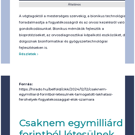
Általános
A végtagoktól a mesterséges szervekig, a bionikus technológia
forradalmasítja a fogyatékosságról és az orvosi kezelésről való
gondolkodásunkat. Bionikus mérnökök fejlesztik a
bioprotéziseket, az orvosdiagnosztikai képalkotó eszközöket, de
dolgoznak bioinformatikai és gyógyszertechnológiai
fejlesztéseken is.
Részletek
Forrás:
https://hirado.hu/belfold/cikk/2024/12/12/csaknem-
egymilliard-forintbol-letesulnek-tamogatott-lakhatasi-
ferohelyek-fogyatekossaggal-elok-szamara
Csaknem egymilliárd
forintból létesülnek