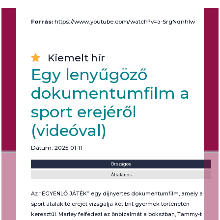
Forrás:
https://www.youtube.com/watch?v=a-SrgNqnhlw
Kiemelt hír
Egy lenyűgöző
dokumentumfilm a
sport erejéről
(videóval)
Dátum: 2025-01-11
Helyszín:
Kategória:
Országos
Általános
Az “EGYENLŐ JÁTÉK” egy díjnyertes dokumentumfilm, amely a
sport átalakító erejét vizsgálja két brit gyermek történetén
keresztül. Marley felfedezi az önbizalmát a bokszban, Tammy-t