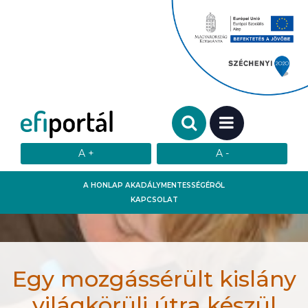
Keresendő szó:
MENÜ
A HONLAP AKADÁLYMENTESSÉGÉRŐL
KAPCSOLAT
Egy mozgássérült kislány
világkörüli útra készül