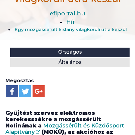
efiportal.hu
Hír
Egy mozgássérült kislány világkörüli útra készül
Helyszín:
Kategória:
Országos
Általános
Megosztás
Gyűjtést szervez elektromos
kerekesszékre a mozgássérült
Nolinának a
Mozgássérült és Küzdősport
Alapítvány
(MOKÜ), az akcióhoz az