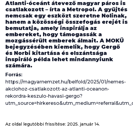
Atlanti-óceánt átevező magyar páros is
csatlakozott – írta a Metropol. A gyűjtés
nemcsak egy eszközt szeretne Nolinak,
hanem a közösségi összefogás erejét is
bemutatja, amely inspirálja az
embereket, hogy támogassák a
mozgássérült emberek álmait. A MOKÜ
bejegyzésében kiemelik, hogy Gergő
és Norbi kitartása és elszántsága
inspiráló példa lehet mindannyiunk
számára.
Forrás:
https://magyarnemzet.hu/belfold/2025/01/nemes-
akciohoz-csatlakozott-az-atlanti-oceanon-
rekordra-keszulo-havasi-gergo?
utm_source=hirkereso&utm_medium=referral&utm_
Az oldal legutóbbi frissítése:
2025. január 14.