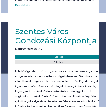
új gondozottaikat. Tevékenységeik Munkatársaik az életkor,…
Részletek
Szentes Város
Gondozási Központja
Dátum: 2019-06-24
Helyszín:
Kategória:
Szentes
Általános
Lehetőségeikhez mérten igyekeznek ellátottaik szükségleteire
reagálva színesíteni és újítani szolgáltatásaikat. Szeretnék, ha
ellátottaikat magas szakmai színvonalon, az Ő elégedettségüket
figyelembe véve lássák el. Munkájukat szolgálatnak tekintik,
legnagyobb tudásuk és tapasztalataik szerint igyekeznek
segíteni a hozzájuk forduló rászorultaknak. Rendezvényeikkel,
nyitottságukkal jelzik a társadalom felé az összetartozásukat. Az
idősek által képviselt emberi értékek folyamatosan formálják