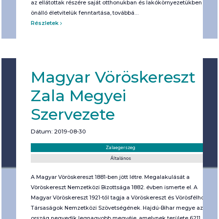
az ellátottak részére saját otthonukban és lakókörnyezetükben
önálló életvitelük fenntartása, továbbá…
Részletek
Magyar Vöröskereszt
Zala Megyei
Szervezete
Dátum: 2019-08-30
Helyszín:
Kategória:
Zalaegerszeg
Általános
A Magyar Vöröskereszt 1881-ben jött létre. Megalakulását a
Vöröskereszt Nemzetközi Bizottsága 1882. évben ismerte el. A
Magyar Vöröskereszt 1921-től tagja a Vöröskereszt és Vörösfélhold
Társaságok Nemzetközi Szövetségének. Hajdú-Bihar megye az
ország negyedik legnagyobb megyéje, amelynek területe 6211