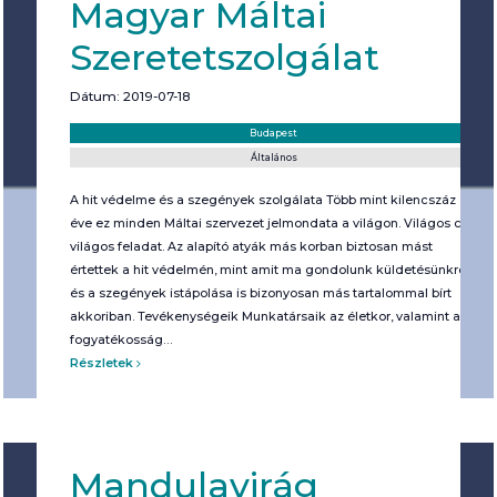
Magyar Máltai
Szeretetszolgálat
Dátum: 2019-07-18
Helyszín:
Kategória:
Budapest
Általános
A hit védelme és a szegények szolgálata Több mint kilencszáz
éve ez minden Máltai szervezet jelmondata a világon. Világos cél,
világos feladat. Az alapító atyák más korban biztosan mást
értettek a hit védelmén, mint amit ma gondolunk küldetésünkrõl,
és a szegények istápolása is bizonyosan más tartalommal bírt
akkoriban. Tevékenységeik Munkatársaik az életkor, valamint a
fogyatékosság…
Részletek
Mandulavirág