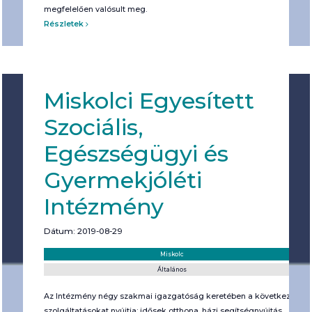
megfelelően valósult meg.
Részletek
Miskolci Egyesített
Szociális,
Egészségügyi és
Gyermekjóléti
Intézmény
Dátum: 2019-08-29
Helyszín:
Kategória:
Miskolc
Általános
Az Intézmény négy szakmai igazgatóság keretében a következő
szolgáltatásokat nyújtja: idősek otthona, házi segítségnyújtás,