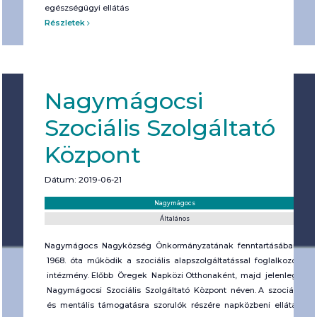
egészségügyi ellátás
Részletek
Nagymágocsi
Szociális Szolgáltató
Központ
Dátum: 2019-06-21
Helyszín:
Kategória:
Nagymágocs
Általános
Nagymágocs Nagyközség Önkormányzatának fenntartásában,
1968. óta működik a szociális alapszolgáltatással foglalkozó
intézmény. Előbb Öregek Napközi Otthonaként, majd jelenleg
Nagymágocsi Szociális Szolgáltató Központ néven. A szociális
és mentális támogatásra szorulók részére napközbeni ellátást