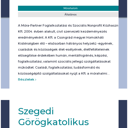
Helyszín:
Kategória:
Mórahalom
Általános
A Móra-Partner Foglalkoztatási és Szociális Nonprofit Közhasznú
Kft. 2004. évben alakult, civil szervezeti kezdeményezés
eredményeként. A Kft. a Csongrád megyei Homokháti
Kistérségben élő – elsősorban hátrányos helyzetű -egyének,
családok és közösségek élet-esélyének, életfeltételeinek
elősegítése érdekében humán, mentálhigiénés, képzési,
foglalkoztatási, valamint szociális jellegű szolgáltatásokat
működtet. Családi, foglalkoztatási, tudásformáló és
közösségépítő szolgáltatásokat nyújt a Kft. a mórahalmi…
Részletek
Szegedi
Görögkatolikus