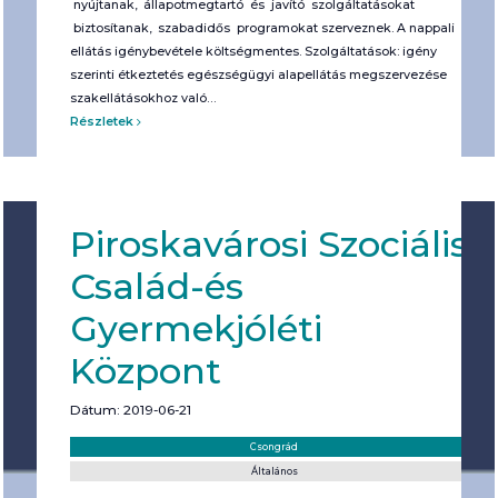
nyújtanak, állapotmegtartó és javító szolgáltatásokat
biztosítanak, szabadidős programokat szerveznek. A nappali
ellátás igénybevétele költségmentes. Szolgáltatások: igény
szerinti étkeztetés egészségügyi alapellátás megszervezése
szakellátásokhoz való…
Részletek
Piroskavárosi Szociális
Család-és
Gyermekjóléti
Központ
Dátum: 2019-06-21
Helyszín:
Kategória:
Csongrád
Általános