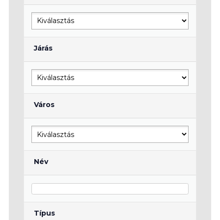
Járás
Város
Név
Típus