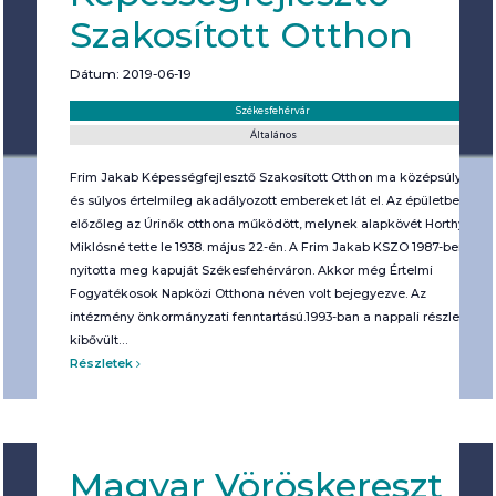
Szakosított Otthon
Dátum: 2019-06-19
Helyszín:
Kategória:
Székesfehérvár
Általános
Frim Jakab Képességfejlesztő Szakosított Otthon ma középsúlyos
és súlyos értelmileg akadályozott embereket lát el. Az épületben
előzőleg az Úrinők otthona működött, melynek alapkövét Horthy
Miklósné tette le 1938. május 22-én. A Frim Jakab KSZO 1987-ben
nyitotta meg kapuját Székesfehérváron. Akkor még Értelmi
Fogyatékosok Napközi Otthona néven volt bejegyezve. Az
intézmény önkormányzati fenntartású.1993-ban a nappali részleg
kibővült…
Részletek
Magyar Vöröskereszt