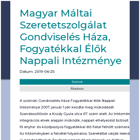
Magyar Máltai
Szeretetszolgálat
Gondviselés Háza,
Fogyatékkal Élők
Nappali Intézménye
Dátum: 2019-06-25
Helyszín:
Kategória:
Szolnok
Általános
A szolnoki Gondviselés Háza Fogyatékkal élők Nappali
Intézménye 2007. január 1-jén kezdte meg működését
Szandaszőlősön a Krúdy Gyula utca 67. szám alatt. Az Intézmény
integrációs elvek alapján működik, nappali elhelyezést biztosít 24
fő enyhe- és középsúlyos fogyatékkal élő fiatal felnőtt számára.
Az Intézményben a felvétel folyamatos. Szeretettel várják leendő