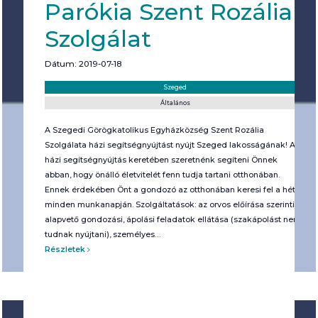
Parókia Szent Rozália
Szolgálat
Dátum: 2019-07-18
Helyszín:
Kategória:
Szeged
Általános
A Szegedi Görögkatolikus Egyházközség Szent Rozália
Szolgálata házi segítségnyújtást nyújt Szeged lakosságának! A
házi segítségnyújtás keretében szeretnénk segíteni Önnek
abban, hogy önálló életvitelét fenn tudja tartani otthonában.
Ennek érdekében Önt a gondozó az otthonában keresi fel a hét
minden munkanapján. Szolgáltatások: az orvos előírása szerinti
alapvető gondozási, ápolási feladatok ellátása (szakápolást nem
tudnak nyújtani), személyes…
Részletek