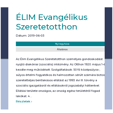
ÉLIM Evangélikus
Szeretetotthon
Dátum: 2019-06-03
Helyszín:
Kategória:
Nyíregyháza
Általános
Az Élim Evangélikus Szeretetotthon személyes gondoskodást
nyújtó diakóniai (szociális) intézmény. Az Otthon 1920. május 1-én
kezdte meg működését. Szolgáltatások: 50 fő középsúlyos-,
súlyos értelmi fogyatékos és halmozottan sérült számára biztosít
szeretetteljes bentlakásos ellátást az 1993. évi III. törvény a
szociális igazgatásról és ellátásokról jogszabályi hátterével.
Ellátási területe országos, az ország egész területéről fogad
lakókat. 4…
Részletek