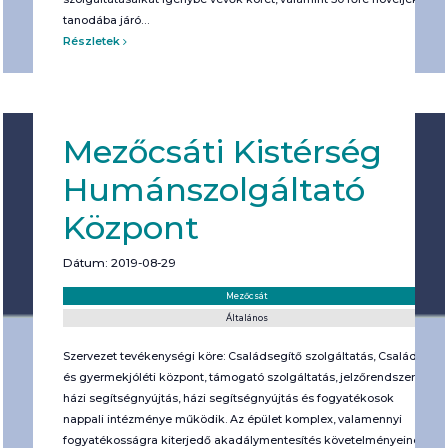
tanodába járó…
Részletek
Mezőcsáti Kistérség
Humánszolgáltató
Központ
Dátum: 2019-08-29
Helyszín:
Kategória:
Mezőcsát
Általános
Szervezet tevékenységi köre: Családsegítő szolgáltatás, Család
és gyermekjóléti központ, támogató szolgáltatás, jelzőrendszeres
házi segítségnyújtás, házi segítségnyújtás és fogyatékosok
nappali intézménye működik. Az épület komplex, valamennyi
fogyatékosságra kiterjedő akadálymentesítés követelményeinek