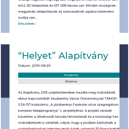
km2, 82 települése és 537 268 lakosa van. Minden országnak,
megyének, településnek és szervezetnek sajátos történelmi
múltja van,…
Részletek
“Helyet” Alapítvány
Dátum: 2019-08-29
Helyszín:
Kategória:
Jászberény
Általános
Az Alapítvány 2015 szeptemberében kezdte meg működését,
ekkor kapcsolódott Jászberény Városi Önkormányzat TÁMOP-
5.3.6-11/1 kódszámú „A jászberényi Faiskolai utcai szegregátum
komplex telepprogramja” c. projektjéhez. A projekt zárását
követően a létrehozott tanoda fenntartását és a közösségi ház
működtetését is vállalták, céljuk, hogy a jövőben kibővítsék a
szolgáltatásaikat igénybe vevők körét, valamint 30 főre növeljék a