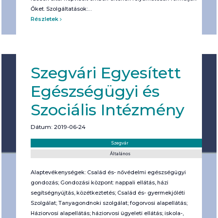
Őket. Szolgáltatások:…
Részletek
Szegvári Egyesített
Egészségügyi és
Szociális Intézmény
Dátum: 2019-06-24
Helyszín:
Kategória:
Szegvár
Általános
Alaptevékenységek: Család és- nővédelmi egészségügyi
gondozás; Gondozási központ: nappali ellátás, házi
segítségnyújtás, közétkeztetés; Család és- gyermekjóléti
Szolgálat; Tanyagondnoki szolgálat; fogorvosi alapellátás;
Háziorvosi alapellátás; háziorvosi ügyeleti ellátás; iskola-,