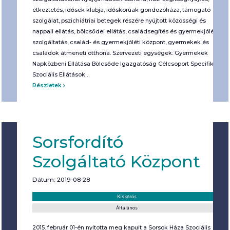
étkeztetés, idősek klubja, időskorúak gondozóháza, támogató
szolgálat, pszichiátriai betegek részére nyújtott közösségi és
nappali ellátás, bölcsődei ellátás, családsegítés és gyermekjóléti
szolgáltatás, család- és gyermekjóléti központ, gyermekek és
családok átmeneti otthona. Szervezeti egységek: Gyermekek
Napközbeni Ellátása Bölcsőde Igazgatóság Célcsoport Specifikus
Szociális Ellátások…
Részletek
Sorsfordító
Szolgáltató Központ
Dátum: 2019-08-28
Helyszín:
Kategória:
Kiskőrös
Általános
2015. február 01-én nyitotta meg kapuit a Sorsok Háza Szociális