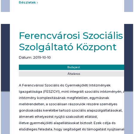
Részletek
Ferencvárosi Szociális
Szolgáltató Központ
Dátum: 2019-10-10
Helyszín:
Kategória:
Budapest
Általános
A Ferencvárosi Szociális és Gyermekjóléti Intézmények
Igazgatósága (FESZGYI), mint integrált szociális intézményén, az
intézmény komplexitásának megfelelően, egymásnak
mellérendelten, a szociálisan rászorulók részére személyes
gondoskodás keretébe tartozó szociális alapszolgáltatásokat,
átmeneti elhelyezést nyújtó szakosított ellátást,
illetve gyermekjóléti alapellátásokat biztosít. Ezek célja és
elsődleges feladata, hogy segítséget és támogatást nyújtsanak