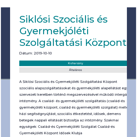
Siklósi Szociális és
Gyermekjóléti
Szolgáltatási Központ
Dátum: 2019-10-10
Helyszín:
Kategória:
Kisharsány
Általános
A Siklósi Szociális és Gyermekjóléti Szolgáltatási Központ
szociális alapszolgáltatásokat és gyermekjóléti alapellátást egy
szervezeti keretben történő megszervezésével működő intergált
intézmény. A család- és gyermekjóléti szolgáltatás (család-és
gyermekjóléti központ, család és gyermekjóléti szolgálat) mellett,
házi segítségnyújtást, szociális étkeztetést, idősek, demens
betegek nappali ellátását biztosítja az intézmény. Szakmai
egységek: Család-és Gyermekjóléti Szolgálat Család-és
Gyermekjóléti Központ Idősek Klubja