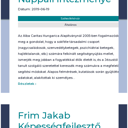
Dátum: 2019-06-19
Helyszín:
Kategória:
Székesfehérvár
Általános
Az Alba Caritas Hungarica Alapítványnál 2005-ben fogalmazódott
meg a gondolat, hogy a sokféle társadalmi csoport
(nagycsaládosok, szenvedélybetegek, pszichiátriai betegek,
hajléktalanok, stb.) számára felkínált segítségnyújtás mellet,
ismerjék meg jobban a fogyatékkal élők életét is, és a Jézustól
tanult szolgáló szeretettel keressék meg számukra a megfelelő
segítési módokat. Alapos felmérések, kutatások során gyűjtöttek
adatokat, alakítottak ki személyes…
Részletek
Frim Jakab
Képességfejlesztő