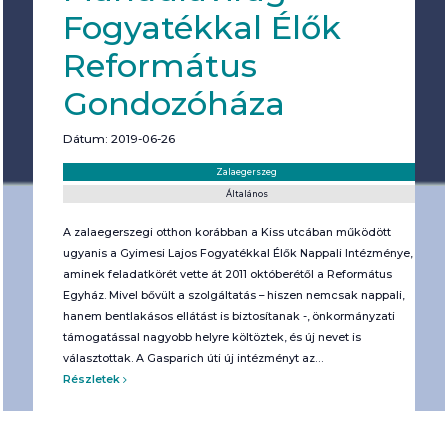
Fogyatékkal Élők
Református
Gondozóháza
Dátum: 2019-06-26
Helyszín:
Kategória:
Zalaegerszeg
Általános
A zalaegerszegi otthon korábban a Kiss utcában működött
ugyanis a Gyimesi Lajos Fogyatékkal Élők Nappali Intézménye,
aminek feladatkörét vette át 2011 októberétől a Református
Egyház. Mivel bővült a szolgáltatás – hiszen nemcsak nappali,
hanem bentlakásos ellátást is biztosítanak -, önkormányzati
támogatással nagyobb helyre költöztek, és új nevet is
választottak. A Gasparich úti új intézményt az…
Részletek