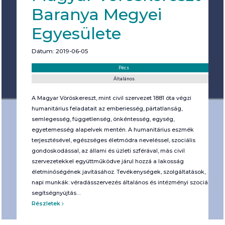
Baranya Megyei
Egyesülete
Dátum: 2019-06-05
Helyszín:
Kategória:
Pécs
Általános
A Magyar Vöröskereszt, mint civil szervezet 1881 óta végzi
humanitárius feladatait az emberiesség, pártatlanság,
semlegesség, függetlenség, önkéntesség, egység,
egyetemesség alapelvek mentén. A humanitárius eszmék
terjesztésével, egészséges életmódra neveléssel, szociális
gondoskodással, az állami és üzleti szférával, más civil
szervezetekkel együttműködve járul hozzá a lakosság
életminőségének javításához. Tevékenységek, szolgáltatások,
napi munkák: véradásszervezés általános és intézményi szociális
segítségnyújtás…
Részletek