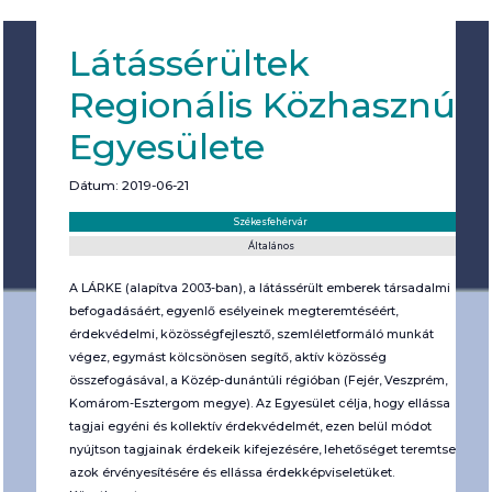
Látássérültek
Regionális Közhasznú
Egyesülete
Dátum: 2019-06-21
Helyszín:
Kategória:
Székesfehérvár
Általános
A LÁRKE (alapítva 2003-ban), a látássérült emberek társadalmi
befogadásáért, egyenlő esélyeinek megteremtéséért,
érdekvédelmi, közösségfejlesztő, szemléletformáló munkát
végez, egymást kölcsönösen segítő, aktív közösség
összefogásával, a Közép-dunántúli régióban (Fejér, Veszprém,
Komárom-Esztergom megye). Az Egyesület célja, hogy ellássa
tagjai egyéni és kollektív érdekvédelmét, ezen belül módot
nyújtson tagjainak érdekeik kifejezésére, lehetőséget teremtsen
azok érvényesítésére és ellássa érdekképviseletüket.