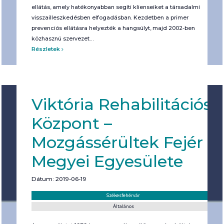
ellátás, amely hatékonyabban segíti klienseiket a társadalmi
visszailleszkedésben elfogadásban. Kezdetben a primer
prevenciós ellátásra helyezték a hangsúlyt, majd 2002-ben
közhasznú szervezet…
Részletek
Viktória Rehabilitációs
Központ –
Mozgássérültek Fejér
Megyei Egyesülete
Dátum: 2019-06-19
Helyszín:
Kategória:
Székesfehérvár
Általános