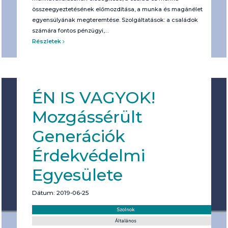
összeegyeztetésének előmozdítása, a munka és magánélet
egyensúlyának megteremtése. Szolgáltatások: a családok
számára fontos pénzügyi,…
Részletek
ÉN IS VAGYOK!
Mozgássérült
Generációk
Érdekvédelmi
Egyesülete
Dátum: 2019-06-25
Helyszín:
Kategória:
Szolnok
Általános