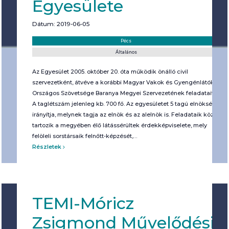
Egyesülete
Dátum: 2019-06-05
Helyszín:
Kategória:
Pécs
Általános
Az Egyesület 2005. október 20. óta működik önálló civil
szervezetként, átvéve a korábbi Magyar Vakok és Gyengénlátók
Országos Szövetsége Baranya Megyei Szervezetének feladatait.
A taglétszám jelenleg kb. 700 fő. Az egyesületet 5 tagú elnökség
irányítja, melynek tagja az elnök és az alelnök is. Feladataik közé
tartozik a megyében élő látássérültek érdekképviselete, mely
felöleli sorstársaik felnőtt-képzését,…
Részletek
TEMI-Móricz
Zsigmond Művelődési