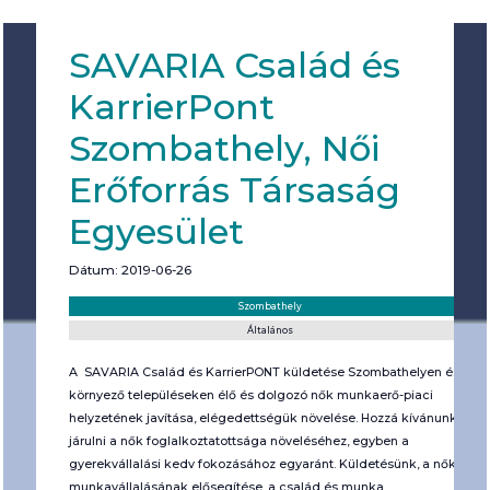
SAVARIA Család és
KarrierPont
Szombathely, Női
Erőforrás Társaság
Egyesület
Dátum: 2019-06-26
Helyszín:
Kategória:
Szombathely
Általános
A SAVARIA Család és KarrierPONT küldetése Szombathelyen és
környező településeken élő és dolgozó nők munkaerő-piaci
helyzetének javítása, elégedettségük növelése. Hozzá kívánunk
járulni a nők foglalkoztatottsága növeléséhez, egyben a
gyerekvállalási kedv fokozásához egyaránt. Küldetésünk, a nők
munkavállalásának elősegítése, a család és munka