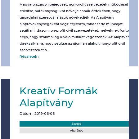
Magyarországon bejegyzett non-profit szervezetek működését
erősítse, hatékonyságukat növelje annak érdekében, hogy
társadalmi szerepvállalásuk növekedjék. Az Alapítvány
alaptevékenységeként végzi fejlesztő, tanácsadó munkáját,
segíti mindazon non-profit civil szervezeteket, melyeknek fontos
célja, hogy szakmailag kiváló munkát végezzenek. Az Alapítvány
törekszik arra, hogy segítse az újonnan alakult non-profit civil
szervezeteket a…
Részletek
Kreatív Formák
Alapítvány
Dátum: 2019-06-06
Helyszín:
Kategória:
Szeged
Általános