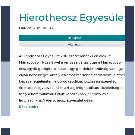
Hierotheosz Egyesület
Dátum: 2019-06-03
Helyszín:
Kategória:
Máriapócs
Általános
A Hierotheosz Egyesület 2011. szeptember 21-én alakult
Máriapócson. Húsz évvel a rendszerváltás után a Máriapócson
összegyűlt görögkatolikusok úgy gondolták szükség van egy
olyan közösségre, amely a kárpát-medencei társadalmi életben
képes megjeleníteni a görögkatolikus közösség üzenetét,
értékeit, és így revitalizálni azt a görögkatolikus közéletiséget,
mely a kommunizmus előtti időszakban jellemző volt
Egyházunkra. A Hierotheosz Egyesület célja:…
Részletek