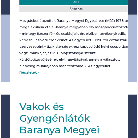
Helyszín:
Kategória:
Pécs
Általános
Mozgáskorlátozottak Baranya Megyei Egyesülete (MBE) 1978-as
megalakulása óta a Baranya megyében élő mozgáskorlátozottak
– mintegy tízezer fő – és családjaik érdekében tevékenykedik,
képviseli és védi érdekeiket. Az egyesület – 1998-tól közhasznú
szervezetként – tíz, kistérségekhez kapcsolódó helyi csoportban
végzi munkáját, az MBE alapszabálya szerint,
küldöttközgyűlésének elvi irányításával, amely a választott
elnökség munkájában manifesztálódik. Az egyesület…
Részletek
Vakok és
Gyengénlátók
Baranya Megyei