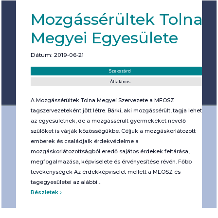
Mozgássérültek Tolna
Megyei Egyesülete
Dátum: 2019-06-21
Helyszín:
Kategória:
Szekszárd
Általános
A Mozgássérültek Tolna Megyei Szervezete a MEOSZ
tagszervezeteként jött létre. Bárki, aki mozgássérült, tagja lehet
az egyesületnek, de a mozgássérült gyermekeket nevelő
szülőket is várják közösségükbe. Céljuk a mozgáskorlátozott
emberek és családjaik érdekvédelme a
mozgáskorlátozottságból eredő sajátos érdekek feltárása,
megfogalmazása, képviselete és érvényesítése révén. Főbb
tevékenységek Az érdekképviselet mellett a MEOSZ és
tagegyesületei az alábbi…
Részletek