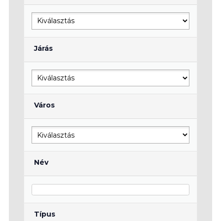
Járás
Város
Név
Típus