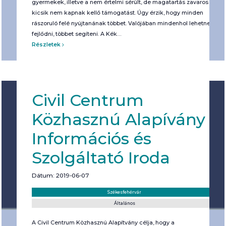
gyermekek, illetve a nem értelmi sérült, de magatartás zavaros
kicsik nem kapnak kellő támogatást. Úgy érzik, hogy minden
rászoruló felé nyújtanának többet. Valójában mindenhol lehetne
fejlődni, többet segíteni. A Kék…
Részletek
Civil Centrum
Közhasznú Alapívány
Információs és
Szolgáltató Iroda
Dátum: 2019-06-07
Helyszín:
Kategória:
Székesfehérvár
Általános
A Civil Centrum Közhasznú Alapítvány célja, hogy a