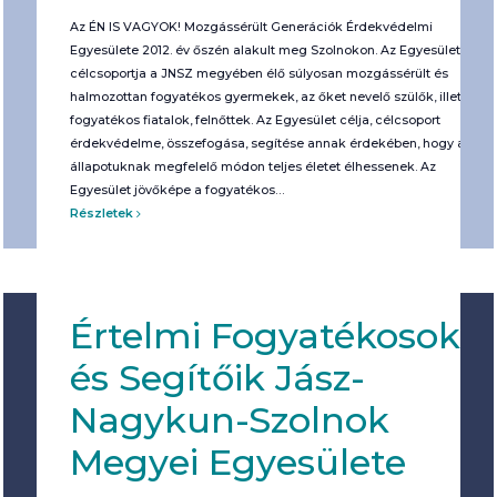
Az ÉN IS VAGYOK! Mozgássérült Generációk Érdekvédelmi
Egyesülete 2012. év őszén alakult meg Szolnokon. Az Egyesület
célcsoportja a JNSZ megyében élő súlyosan mozgássérült és
halmozottan fogyatékos gyermekek, az őket nevelő szülők, illetve
fogyatékos fiatalok, felnőttek. Az Egyesület célja, célcsoport
érdekvédelme, összefogása, segítése annak érdekében, hogy az
állapotuknak megfelelő módon teljes életet élhessenek. Az
Egyesület jövőképe a fogyatékos…
Részletek
Értelmi Fogyatékosok
és Segítőik Jász-
Nagykun-Szolnok
Megyei Egyesülete