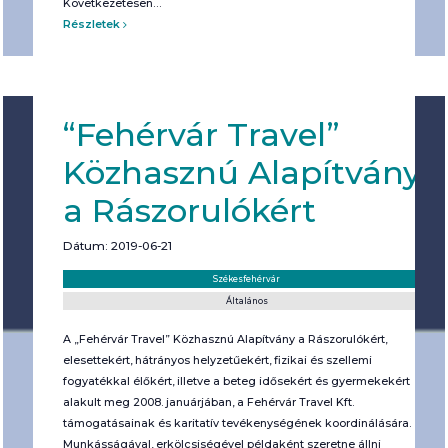
Következetesen…
Részletek
“Fehérvár Travel”
Közhasznú Alapítvány
a Rászorulókért
Dátum: 2019-06-21
Helyszín:
Kategória:
Székesfehérvár
Általános
A „Fehérvár Travel” Közhasznú Alapítvány a Rászorulókért,
elesettekért, hátrányos helyzetűekért, fizikai és szellemi
fogyatékkal élőkért, illetve a beteg idősekért és gyermekekért
alakult meg 2008. januárjában, a Fehérvár Travel Kft.
támogatásainak és karitatív tevékenységének koordinálására.
Munkásságával, erkölcsiségével példaként szeretne állni