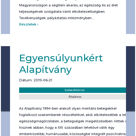
Magyarországon a segíteni akarás, az egészség és az élet
teljességének szolgálata iránti elkötelezettségben.
Tevékenységek: pályáztatás intézményben…
Részletek
Egyensúlyunkért
Alapítvány
Dátum: 2019-06-21
Helyszín:
Kategória:
Székesfehérvár
Általános
Az Alapítvány 1994-ben alakult olyan mentális betegekkel
foglalkozó szakemberek részvételével, akik elkötelezettek a lelki
egészségmegőrzésben, a betegségek megelőzésében. Hittek és
hisznek abban, hogy a XXI. században lehetővé válik egy
emberközelibb, humánusabb, közösségbe integrált pszichiátriai