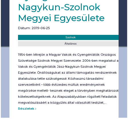
Nagykun-Szolnok
Megyei Egyesülete
Dátum: 2019-06-25
Helyszín:
Kategória:
Szolnok
Általános
1954-ben létrejön a Magyar Vakok és Gyengénlátók Országos
Szövetsége Szolnok Megyei Szervezete. 2004-ben megalakul a
Vakok és Gyengénlátók Jász-Nagykun-Szolnok Megyei
Egyesülete. Önállóságukat az állami támogatás rendszerének
átalakulása tette szükségessé. Közhasznú társadalmi
szervezetként – több évtizedes múltuk eredményeinek
megőrzése mellett- tesznek eleget a törvényben meghatározott
kötelezettségeiknek. Az Alapszabályukban rögzített feladatok
megvalósulásáért a közgyűlés által választott testület,…
Részletek