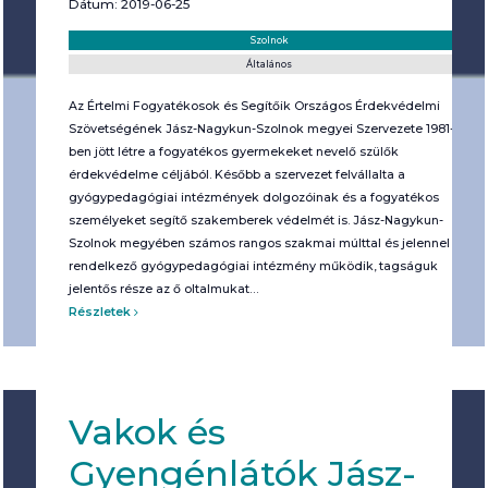
Dátum: 2019-06-25
Helyszín:
Kategória:
Szolnok
Általános
Az Értelmi Fogyatékosok és Segítőik Országos Érdekvédelmi
Szövetségének Jász-Nagykun-Szolnok megyei Szervezete 1981-
ben jött létre a fogyatékos gyermekeket nevelő szülők
érdekvédelme céljából. Később a szervezet felvállalta a
gyógypedagógiai intézmények dolgozóinak és a fogyatékos
személyeket segítő szakemberek védelmét is. Jász-Nagykun-
Szolnok megyében számos rangos szakmai múlttal és jelennel
rendelkező gyógypedagógiai intézmény működik, tagságuk
jelentős része az ő oltalmukat…
Részletek
Vakok és
Gyengénlátók Jász-