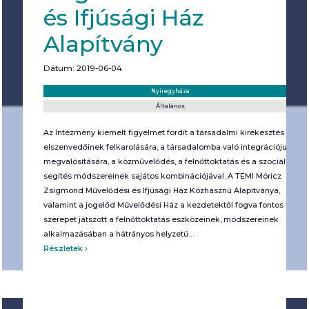
és Ifjúsági Ház
Alapítvány
Dátum: 2019-06-04
Helyszín:
Kategória:
Nyíregyháza
Általános
Az Intézmény kiemelt figyelmet fordít a társadalmi kirekesztés
elszenvedőinek felkarolására, a társadalomba való integrációjuk
megvalósítására, a közművelődés, a felnőttoktatás és a szociális
segítés módszereinek sajátos kombinációjával. A TEMI Móricz
Zsigmond Művelődési és Ifjúsági Ház Közhasznú Alapítványa,
valamint a jogelőd Művelődési Ház a kezdetektől fogva fontos
szerepet játszott a felnőttoktatás eszközeinek, módszereinek
alkalmazásában a hátrányos helyzetű…
Részletek