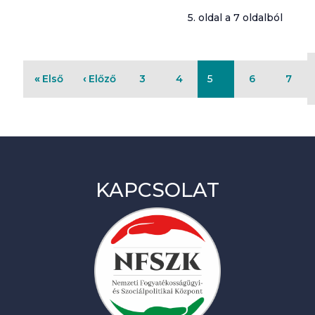
5. oldal a 7 oldalból
Első
Előző
3
4
5
6
7
KAPCSOLAT