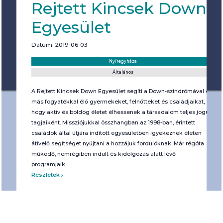
Rejtett Kincsek Down
Egyesület
Dátum: 2019-06-03
Helyszín:
Kategória:
Nyíregyháza
Általános
A Rejtett Kincsek Down Egyesület segíti a Down-szindrómával és
más fogyatékkal élő gyermekeket, felnőtteket és családjaikat,
hogy aktív és boldog életet élhessenek a társadalom teljes jogú
tagjaiként. Missziójukkal összhangban az 1998-ban, érintett
családok által útjára indított egyesületben igyekeznek életen
átívelő segítséget nyújtani a hozzájuk fordulóknak. Már régóta
működő, nemrégiben indult és kidolgozás alatt lévő
programjaik…
Részletek