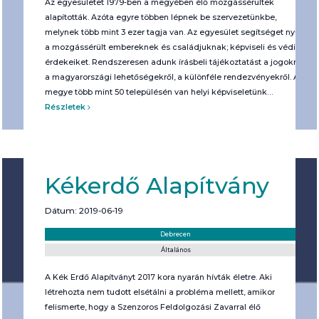
Az egyesületet 1979-ben a megyében élő mozgássérültek
alapították. Azóta egyre többen lépnek be szervezetünkbe,
melynek több mint 3 ezer tagja van. Az egyesület segítséget nyújt
a mozgássérült embereknek és családjuknak; képviseli és védi
érdekeiket. Rendszeresen adunk írásbeli tájékoztatást a jogokról,
a magyarországi lehetőségekről, a különféle rendezvényekről. A
megye több mint 50 településén van helyi képviseletünk…
Részletek
Kékerdő Alapítvány
Dátum: 2019-06-19
Helyszín:
Kategória:
Debrecen
Általános
A Kék Erdő Alapítványt 2017 kora nyarán hívták életre. Aki
létrehozta nem tudott elsétálni a probléma mellett, amikor
felismerte, hogy a Szenzoros Feldolgozási Zavarral élő