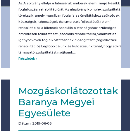
Az Alapítvány ellátja a látássérült emberek elemi, majd később
foglalkozási rehabilitációját. Az alapítvány komplex szolgáltatásra
törekszik, amely magában foglalja az önellátáshoz szükségek
készségek, képességek és ismeretek fejlesztését (elemi
rehabilitáció), a kliensek szociális biztonságához szükséges
erőforrások felkutatását (szociális rehabilitáció), valamint az
igénybevevők foglalkoztatásának elősegítését (foglalkozási
rehabilitáció). Legfőbb célunk és küldetésünk tehát, hogy sokrétű
támogató szolgáltatást nyújtsunk…
Részletek
Mozgáskorlátozottak
Baranya Megyei
Egyesülete
Dátum: 2019-06-06