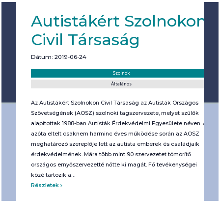
Autistákért Szolnokon
Civil Társaság
Dátum: 2019-06-24
Helyszín:
Kategória:
Szolnok
Általános
Az Autistákért Szolnokon Civil Társaság az Autisták Országos
Szövetségének (AOSZ) szolnoki tagszervezete, melyet szülők
alapítottak 1988-ban Autisták Érdekvédelmi Egyesülete néven. Az
azóta eltelt csaknem harminc éves működése során az AOSZ
meghatározó szereplője lett az autista emberek és családjaik
érdekvédelmének. Mára több mint 90 szervezetet tömörítő
országos ernyőszervezetté nőtte ki magát. Fő tevékenységei
közé tartozik a…
Részletek