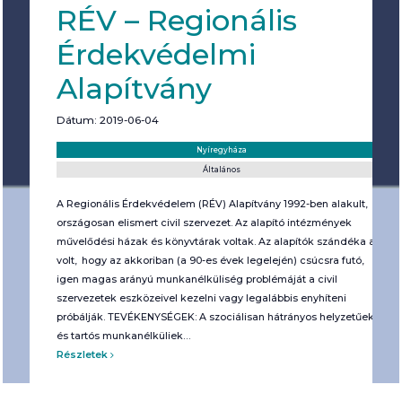
RÉV – Regionális
Érdekvédelmi
Alapítvány
Dátum: 2019-06-04
Helyszín:
Kategória:
Nyíregyháza
Általános
A Regionális Érdekvédelem (RÉV) Alapítvány 1992-ben alakult,
országosan elismert civil szervezet. Az alapító intézmények
művelődési házak és könyvtárak voltak. Az alapítók szándéka az
volt, hogy az akkoriban (a 90-es évek legelején) csúcsra futó,
igen magas arányú munkanélküliség problémáját a civil
szervezetek eszközeivel kezelni vagy legalábbis enyhíteni
próbálják. TEVÉKENYSÉGEK: A szociálisan hátrányos helyzetűek
és tartós munkanélküliek…
Részletek