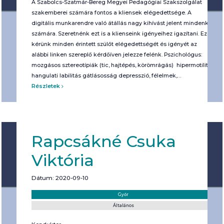
A Szabolcs-Szatmár-Bereg Megyei Pedagógiai Szakszolgálat
szakemberei számára fontos a kliensek elégedettsége. A
digitális munkarendre való átállás nagy kihívást jelent mindenki
számára. Szeretnénk ezt is a klienseink igényeihez igazítani. Ezért
kérünk minden érintett szülőt elégedettségét és igényét az
alábbi linken szereplő kérdőíven jelezze felénk. Pszichológus:
mozgásos sztereotípiák (tic, hajtépés, körömrágás) hipermotilitás
hangulati labilitás gátlásosság depresszió, félelmek,…
Részletek
Rapcsákné Csuka
Viktória
Dátum: 2020-09-10
Helyszín:
Kategória:
Győr
Általános