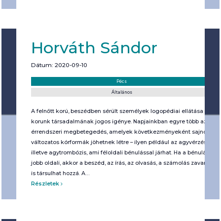
Horváth Sándor
Dátum: 2020-09-10
Helyszín:
Kategória:
Pécs
Általános
A felnőtt korú, beszédben sérült személyek logopédiai ellátása
korunk társadalmának jogos igénye. Napjainkban egyre több az
érrendszeri megbetegedés, amelyek következményeként sajnos
változatos kórformák jöhetnek létre – ilyen például az agyvérzés,
illetve agytrombózis, ami féloldali bénulással járhat. Ha a bénulás
jobb oldali, akkor a beszéd, az írás, az olvasás, a számolás zavara
is társulhat hozzá. A…
Részletek