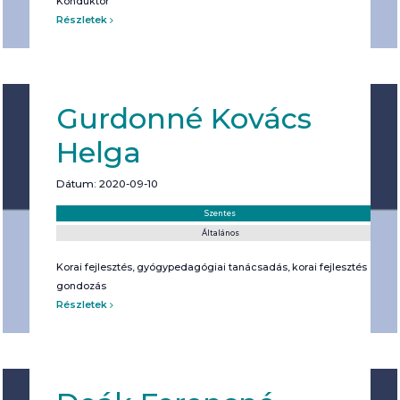
Konduktor
Részletek
Gurdonné Kovács
Helga
Dátum: 2020-09-10
Helyszín:
Kategória:
Szentes
Általános
Korai fejlesztés, gyógypedagógiai tanácsadás, korai fejlesztés és
gondozás
Részletek