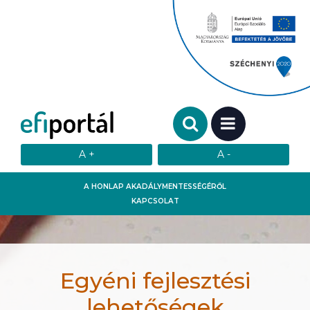
Keresendő szó:
MENÜ
A HONLAP AKADÁLYMENTESSÉGÉRŐL
KAPCSOLAT
Egyéni fejlesztési
lehetőségek