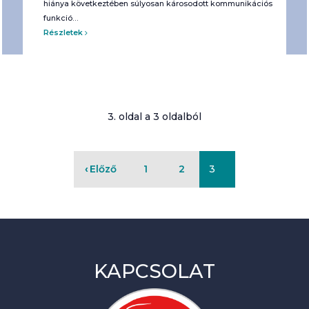
hiánya következtében súlyosan károsodott kommunikációs
funkció…
Részletek
3. oldal a 3 oldalból
Előző
1
2
3
KAPCSOLAT