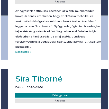
Általános
Az egyes feladattípusok esetében az alábbi munkarendet
követjük annak érdekében, hogy az ellátás a technikai és
szakmai lehetőségekhez mérten a továbbiakban is elérhető
legyen a tanulók számára. 1. Gyógypedagógiai tanácsadás, korai
fejlesztés és gondozás – kizárólag online eszközökkel folyik
elsősorban a tanácsadás, de a fejlesztés, gondozás
tevékenysége is a pedagógiai szakszolgálatoknál. 2. A szakértői
bizottsági…
Részletek
Sira Tiborné
Dátum: 2020-09-10
Helyszín:
Kategória:
Fehérgyarmat
Általános