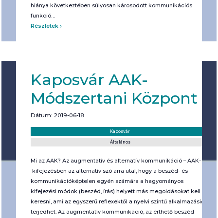
hiánya következtében súlyosan károsodott kommunikációs
funkció…
Részletek
Kaposvár AAK-
Módszertani Központ
Dátum: 2019-06-18
Helyszín:
Kategória:
Kaposvár
Általános
Mi az AAK? Az augmentatív és alternatív kommunikáció – AAK-
kifejezésben az alternatív szó arra utal, hogy a beszéd- és
kommunikációképtelen egyén számára a hagyományos
kifejezési módok (beszéd, írás) helyett más megoldásokat kell
keresni, ami az egyszerű reflexektől a nyelvi szintű alkalmazásig
terjedhet. Az augmentatív kommunikáció, az érthető beszéd