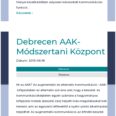
hiánya következtében súlyosan károsodott kommunikációs
funkció…
Részletek
Debrecen AAK-
Módszertani Központ
Dátum: 2019-06-18
Helyszín:
Kategória:
Debrecen
Általános
Mi az AAK? Az augmentatív és alternatív kommunikáció – AAK-
kifejezésben az alternatív szó arra utal, hogy a beszéd- és
kommunikációképtelen egyén számára a hagyományos
kifejezési módok (beszéd, írás) helyett más megoldásokat kell
keresni, ami az egyszerű reflexektől a nyelvi szintű alkalmazásig
terjedhet. Az augmentatív kommunikáció, az érthető beszéd