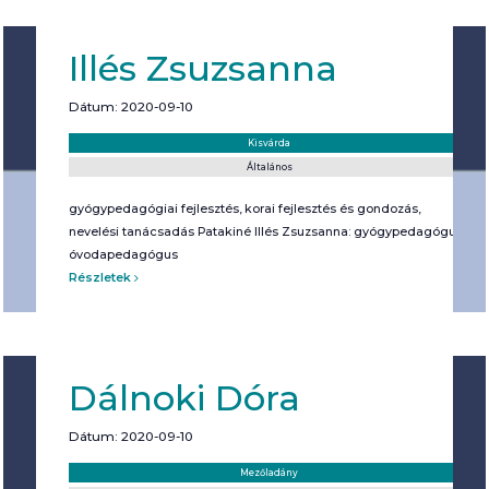
Illés Zsuzsanna
Dátum: 2020-09-10
Helyszín:
Kategória:
Kisvárda
Általános
gyógypedagógiai fejlesztés, korai fejlesztés és gondozás,
nevelési tanácsadás Patakiné Illés Zsuzsanna: gyógypedagógus,
óvodapedagógus
Részletek
Dálnoki Dóra
Dátum: 2020-09-10
Helyszín:
Kategória:
Mezőladány