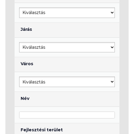
Járás
Város
Név
Fejlesztési terület