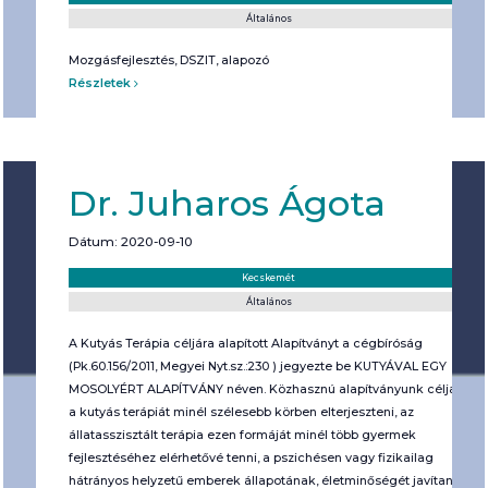
Általános
Mozgásfejlesztés, DSZIT, alapozó
Részletek
Dr. Juharos Ágota
Dátum: 2020-09-10
Helyszín:
Kategória:
Kecskemét
Általános
A Kutyás Terápia céljára alapított Alapítványt a cégbíróság
(Pk.60.156/2011, Megyei Nyt.sz.:230 ) jegyezte be KUTYÁVAL EGY
MOSOLYÉRT ALAPÍTVÁNY néven. Közhasznú alapítványunk célja,
a kutyás terápiát minél szélesebb körben elterjeszteni, az
állatasszisztált terápia ezen formáját minél több gyermek
fejlesztéséhez elérhetővé tenni, a pszichésen vagy fizikailag
hátrányos helyzetű emberek állapotának, életminőségét javítani a