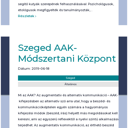
segítő kutyák szerepének felhasználásával. Pszichológusok,
etológusok megfigyelték és tanulmányozták,…
Részletek
Szeged AAK-
Módszertani Központ
Dátum: 2019-06-18
Helyszín:
Kategória:
Szeged
Általános
Mi az AAK? Az augmentatív és alternatív kommunikáció – AAK-
kifejezésben az alternatív szó arra utal, hogy a beszéd- és
kommunikációképtelen egyén számára a hagyományos
kifejezési módok (beszéd, írás) helyett más megoldásokat kell
keresni, ami az egyszerű reflexektől a nyelvi szintű alkalmazásig
terjedhet. Az augmentatív kommunikáció, az érthető beszéd