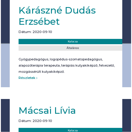
Kárászné Dudás
Erzsébet
Dátum: 2020-09-10
Helyszín:
Kategória:
Kalocsa
Általános
Gyógypedagógus, logopédus-szomatopedagógus,
alapozóterápia terapeuta, terápiás kutyakiképző, felvezető,
mozgássérült kutyakiképző.
Részletek
Mácsai Lívia
Dátum: 2020-09-10
Helyszín:
Kategória:
Kalocsa