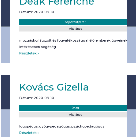
Deák Ferencné
Dátum: 2020-09-10
Helyszín:
Kategória:
Sajószentpéter
Általános
mozgáskorlátozott és fogyatékossággal élő emberek ügyeinek
intézéseben segítség
Részletek
Kovács Gizella
Dátum: 2020-09-10
Helyszín:
Kategória:
Ónod
Általános
logopédus, gyógypedagógus, pszichopedagógus
Részletek