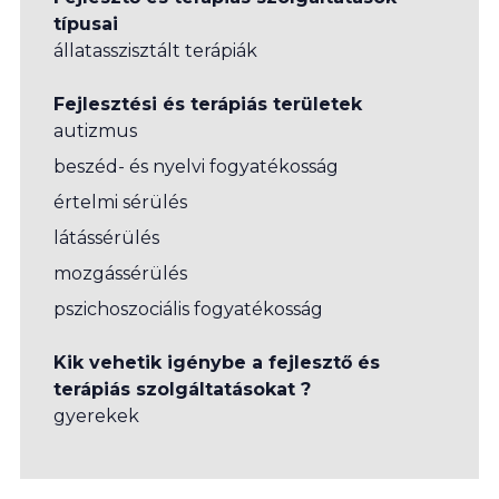
típusai
állatasszisztált terápiák
Fejlesztési és terápiás területek
autizmus
beszéd- és nyelvi fogyatékosság
értelmi sérülés
látássérülés
mozgássérülés
pszichoszociális fogyatékosság
Kik vehetik igénybe a fejlesztő és
terápiás szolgáltatásokat ?
gyerekek