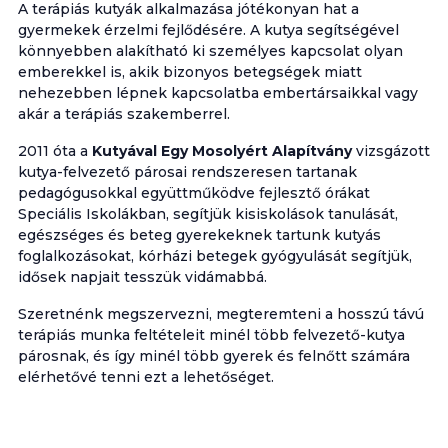
A terápiás kutyák alkalmazása jótékonyan hat a
gyermekek érzelmi fejlődésére. A kutya segítségével
könnyebben alakítható ki személyes kapcsolat olyan
emberekkel is, akik bizonyos betegségek miatt
nehezebben lépnek kapcsolatba embertársaikkal vagy
akár a terápiás szakemberrel.
2011 óta a
Kutyával Egy Mosolyért Alapítvány
vizsgázott
kutya-felvezető párosai rendszeresen tartanak
pedagógusokkal együttműködve fejlesztő órákat
Speciális Iskolákban, segítjük kisiskolások tanulását,
egészséges és beteg gyerekeknek tartunk kutyás
foglalkozásokat, kórházi betegek gyógyulását segítjük,
idősek napjait tesszük vidámabbá.
Szeretnénk megszervezni, megteremteni a hosszú távú
terápiás munka feltételeit minél több felvezető-kutya
párosnak, és így minél több gyerek és felnőtt számára
elérhetővé tenni ezt a lehetőséget.