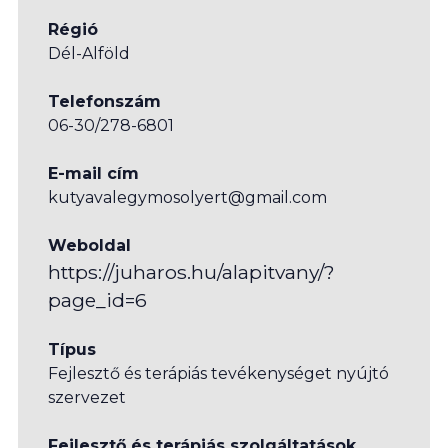
Régió
Dél-Alföld
Telefonszám
06-30/278-6801
E-mail cím
kutyavalegymosolyert@gmail.com
Weboldal
https://juharos.hu/alapitvany/?
page_id=6
Típus
Fejlesztő és terápiás tevékenységet nyújtó
szervezet
Fejlesztő és terápiás szolgáltatások