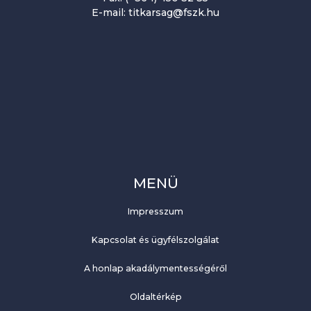
E-mail: titkarsag@fszk.hu
MENÜ
Impresszum
Kapcsolat és ügyfélszolgálat
A honlap akadálymentességéről
Oldaltérkép