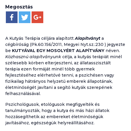
Megosztás
A Kutyás Terápia céljára alapított
Alapítványt
a
cégbíróság (Pk.60.156/2011, Megyei Nyt.sz.:230 ) jegyezte
be
KUTYÁVAL EGY MOSOLYÉRT ALAPÍTVÁNY
néven.
Közhasznú alapítványunk
célja, a kutyás terápiát minél
szélesebb körben elterjeszteni, az állatasszisztált
terápia ezen formáját minél több gyermek
fejlesztéséhez elérhetővé tenni, a pszichésen vagy
fizikailag hátrányos helyzetű emberek állapotának,
életminőségét javítani a segítő kutyák szerepének
felhasználásával.
Pszichológusok, etológusok megfigyelték és
tanulmányozták, hogy a kutya és más házi állatok
hozzásegíthetik az embereket életminőségük
javításához, egészségük helyreállításához.