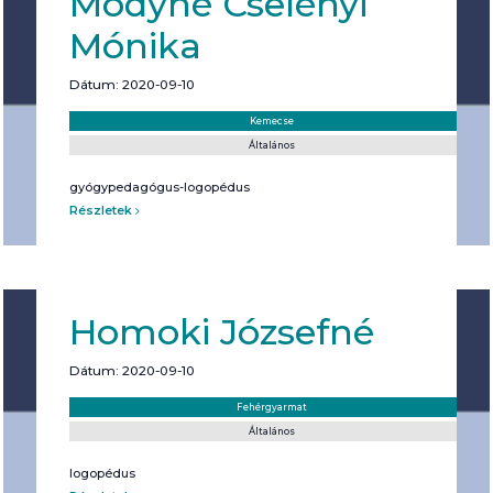
Módyné Cselényi
Mónika
Dátum: 2020-09-10
Helyszín:
Kategória:
Kemecse
Általános
gyógypedagógus-logopédus
Részletek
Homoki Józsefné
Dátum: 2020-09-10
Helyszín:
Kategória:
Fehérgyarmat
Általános
logopédus