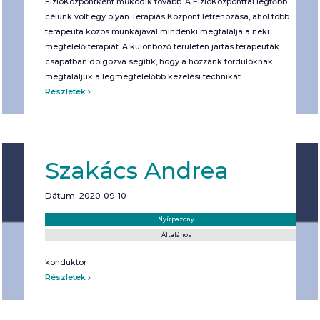
FizioKözpontként működik tovább. A FizioKözponttal legfőbb
célunk volt egy olyan Terápiás Központ létrehozása, ahol több
terapeuta közös munkájával mindenki megtalálja a neki
megfelelő terápiát. A különböző területen jártas terapeuták
csapatban dolgozva segítik, hogy a hozzánk fordulóknak
megtaláljuk a legmegfelelőbb kezelési technikát.…
Részletek
Szakács Andrea
Dátum: 2020-09-10
Helyszín:
Kategória:
Nyírpazony
Általános
konduktor
Részletek