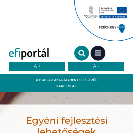
Keresendő szó:
MENÜ
A HONLAP AKADÁLYMENTESSÉGÉRŐL
KAPCSOLAT
Egyéni fejlesztési
lehetőségek