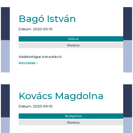
Bagó István
Dátum: 2020-09-10
Helyszín:
Kategória:
Kalocsa
Általános
Addiktológiai konzultáció
Részletek
Kovács Magdolna
Dátum: 2020-09-10
Helyszín:
Kategória:
Nyíregyháza
Általános