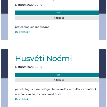
Dátum: 2020-09-10
Helyszín:
Kategória:
Eger
Általános
pszichológiai tanácsadás
Részletek
Husvéti Noémi
Dátum: 2020-09-10
Helyszín:
Kategória:
Eger
Általános
pszichológus-pszichológiai tanácsadás serdülők és felnőttek
részére, család- és párkonzultáció
Részletek