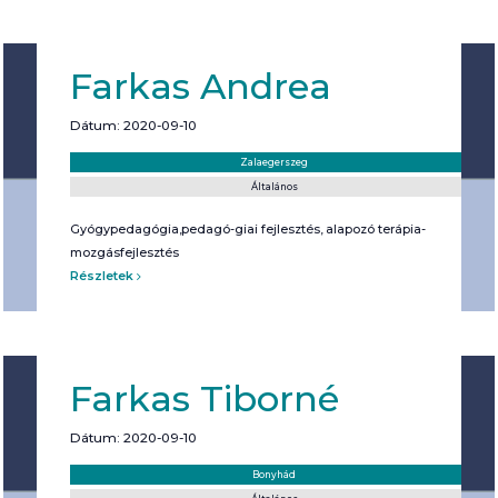
Farkas Andrea
Dátum: 2020-09-10
Helyszín:
Kategória:
Zalaegerszeg
Általános
Gyógypedagógia,pedagó-giai fejlesztés, alapozó terápia-
mozgásfejlesztés
Részletek
Farkas Tiborné
Dátum: 2020-09-10
Helyszín:
Kategória:
Bonyhád