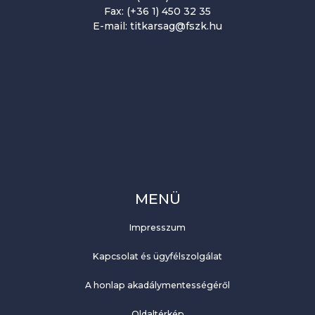
Fax: (+36 1) 450 32 35
E-mail: titkarsag@fszk.hu
MENÜ
Impresszum
Kapcsolat és ügyfélszolgálat
A honlap akadálymentességéről
Oldaltérkép