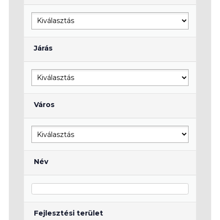
Járás
Város
Név
Fejlesztési terület