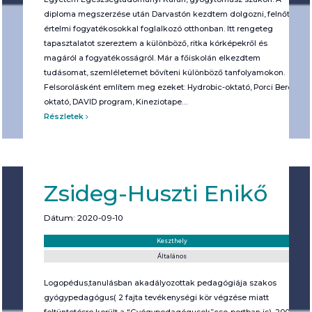
diploma megszerzése után Darvastón kezdtem dolgozni, felnőtt
értelmi fogyatékosokkal foglalkozó otthonban. Itt rengeteg
tapasztalatot szereztem a különböző, ritka kórképekről és
magáról a fogyatékosságról. Már a főiskolán elkezdtem
tudásomat, szemléletemet bővíteni különböző tanfolyamokon.
Felsorolásként említem meg ezeket: Hydrobic-oktató, Porci Berci
oktató, DAVID program, Kineziotape…
Részletek
Zsideg-Huszti Enikő
Dátum: 2020-09-10
Helyszín:
Kategória:
Keszthely
Általános
Logopédus,tanulásban akadályozottak pedagógiája szakos
gyógypedagógus( 2 fajta tevékenységi kör végzése miatt