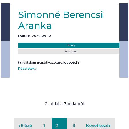
Simonné Berencsi
Aranka
Dátum: 2020-09-10
Helyszín:
Kategória:
Ibrány
Általános
tanulásban akadályozottak, logopédia
Részletek
2. oldal a 3 oldalból
Előző
1
2
3
Következő