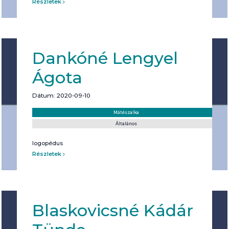
Részletek
Dankóné Lengyel
Ágota
Dátum: 2020-09-10
Helyszín:
Kategória:
Mátészalka
Általános
logopédus
Részletek
Blaskovicsné Kádár