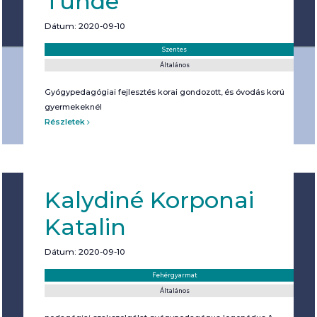
Tünde
Dátum: 2020-09-10
Helyszín:
Kategória:
Szentes
Általános
Gyógypedagógiai fejlesztés korai gondozott, és óvodás korú
gyermekeknél
Részletek
Kalydiné Korponai
Katalin
Dátum: 2020-09-10
Helyszín:
Kategória:
Fehérgyarmat
Általános