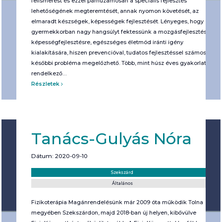
felismerést és ezzel párhuzamosan a speciális fejlesztés
lehetőségének megteremtését, annak nyomon követését, az
elmaradt készségek, képességek fejlesztését. Lényeges, hogy
gyermekkorban nagy hangsúlyt fektessünk a mozgásfejlesztésre,
képességfejlesztésre, egészséges életmód iránti igény
kialakítására, hiszen prevencióval, tudatos fejlesztéssel számos
későbbi probléma megelőzhető. Több, mint húsz éves gyakorlattal
rendelkező…
Részletek
Tanács-Gulyás Nóra
Dátum: 2020-09-10
Helyszín:
Kategória:
Szekszárd
Általános
Fizikoterápia Magánrendelésünk már 2009 óta működik Tolna
megyében Szekszárdon, majd 2018-ban új helyen, kibővülve