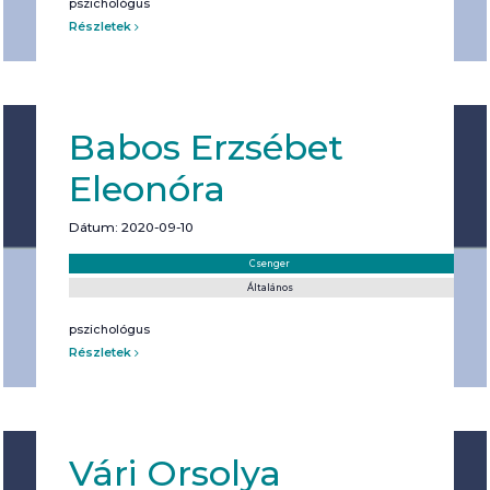
pszichológus
Részletek
Babos Erzsébet
Eleonóra
Dátum: 2020-09-10
Helyszín:
Kategória:
Csenger
Általános
pszichológus
Részletek
Vári Orsolya