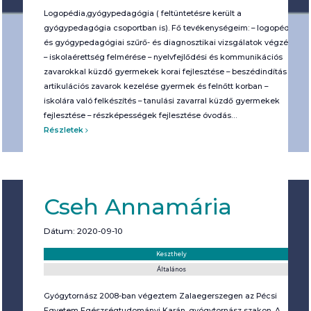
Logopédia,gyógypedagógia ( feltüntetésre került a
gyógypedagógia csoportban is). Fő tevékenységeim: – logopédiai
és gyógypedagógiai szűrő- és diagnosztikai vizsgálatok végzése
– iskolaérettség felmérése – nyelvfejlődési és kommunikációs
zavarokkal küzdő gyermekek korai fejlesztése – beszédindítás –
artikulációs zavarok kezelése gyermek és felnőtt korban –
iskolára való felkészítés – tanulási zavarral küzdő gyermekek
fejlesztése – részképességek fejlesztése óvodás…
Részletek
Cseh Annamária
Dátum: 2020-09-10
Helyszín:
Kategória:
Keszthely
Általános
Gyógytornász 2008-ban végeztem Zalaegerszegen az Pécsi
Egyetem Egészségtudományi Karán, gyógytornász szakon. A