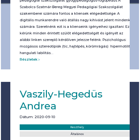
pedagógiai szakszolgálat gyógypedagógus-logopédus A
Szabolcs-Szatmár-Bereg Megyei Pedagógiai Szakszolgálat
szakemberei számára fontos a kliensek elégedettsége. A
digitális munkarendre való átállás nagy kihívást jelent mindenki
számára. Szeretnénk ezt is a klienseink igényeihez igazítani. Ezért
kérünk minden érintett szülőt elégedettségét és igényét az
alábbi linken szereplő kérdőíven jelezze felénk. Pszichológus:
mozgásos sztereotípiák (tic, hajtépés, körömrágás) hipermotilitás
hangulati labilitás…
Részletek
Vaszily-Hegedüs
Andrea
Dátum: 2020-09-10
Helyszín:
Kategória:
Keszthely
Általános