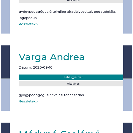
Általános
gyógypedagógus értelmileg akadályozottak pedagógiája,
logopédus
Részletek
Varga Andrea
Dátum: 2020-09-10
Helyszín:
Kategória:
Fehérgyarmat
Általános
gyógypedagógus-nevelési tanácsadás
Részletek