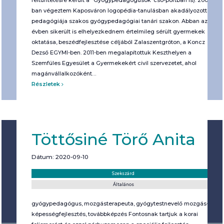
feltüntetésre került a “Gyógypedagógusok”cso-portban is). 2008-
ban végeztem Kaposváron logopédia-tanulásban akadályozottak
pedagógiája szakos gyógypedagógiai tanári szakon. Abban az
évben sikerült is elhelyezkednem értelmileg sérült gyermekek
oktatása, beszédfejlesztése céljából Zalaszentgróton, a Koncz
Dezső EGYMI-ben. 2011-ben megalapítottuk Keszthelyen a
Szemfüles Egyesület a Gyermekekért civil szervezetet, ahol
magánvállalkozóként…
Részletek
Töttősiné Törő Anita
Dátum: 2020-09-10
Helyszín:
Kategória:
Szekszárd
Általános
gyógypedagógus, mozgásterapeuta, gyógytestnevelő mozgás-és
képességfejlesztés, továbbképzés Fontosnak tartjuk a korai