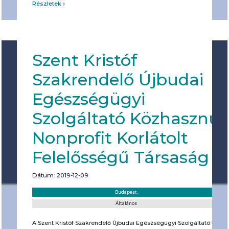
Részletek
Szent Kristóf
Szakrendelő Újbudai
Egészségügyi
Szolgáltató Közhasznú
Nonprofit Korlátolt
Felelősségű Társaság
Dátum: 2019-12-09
Helyszín:
Kategória:
Budapest
Általános
A Szent Kristóf Szakrendelő Újbudai Egészségügyi Szolgáltató