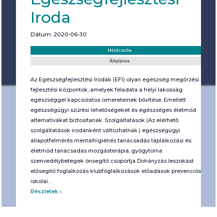
Iroda
Dátum: 2020-06-30
Helyszín:
Kategória:
Mátészalka
Általános
Az Egészségfejlesztési Irodák (EFI) olyan egészség megőrzési és
fejlesztési központok, amelyek feladata a helyi lakosság
egészséggel kapcsolatos ismereteinek bővítése. Emellett
egészségügyi szűrési lehetőségeket és egészséges életmód
alternatívákat biztosítanak. Szolgáltatások (Az elérhető
szolgáltatások irodánként változhatnak.) egészségügyi
állapotfelmérés mentálhigiénés tanácsadás táplálkozási és
életmód tanácsadás mozgásterápia, gyógytorna
szenvedélybetegek önsegítő csoportja Dohányzás leszokást
elősegítő foglalkozás klubfoglalkozások előadások prevenciós
iskolai…
Részletek