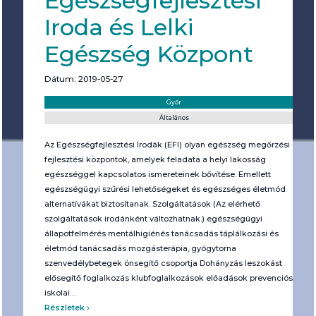
Egészségfejlesztési
Iroda és Lelki
Egészség Központ
Dátum: 2019-05-27
Helyszín:
Kategória:
Győr
Általános
Az Egészségfejlesztési Irodák (EFI) olyan egészség megőrzési és
fejlesztési központok, amelyek feladata a helyi lakosság
egészséggel kapcsolatos ismereteinek bővítése. Emellett
egészségügyi szűrési lehetőségeket és egészséges életmód
alternatívákat biztosítanak. Szolgáltatások (Az elérhető
szolgáltatások irodánként változhatnak.) egészségügyi
állapotfelmérés mentálhigiénés tanácsadás táplálkozási és
életmód tanácsadás mozgásterápia, gyógytorna
szenvedélybetegek önsegítő csoportja Dohányzás leszokást
elősegítő foglalkozás klubfoglalkozások előadások prevenciós
iskolai…
Részletek