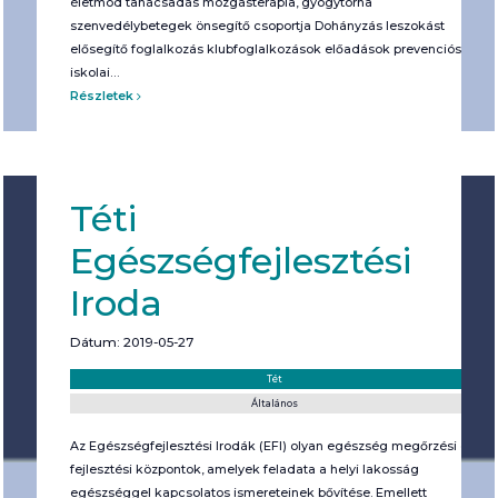
életmód tanácsadás mozgásterápia, gyógytorna
szenvedélybetegek önsegítő csoportja Dohányzás leszokást
elősegítő foglalkozás klubfoglalkozások előadások prevenciós
iskolai…
Részletek
Téti
Egészségfejlesztési
Iroda
Dátum: 2019-05-27
Helyszín:
Kategória:
Tét
Általános
Az Egészségfejlesztési Irodák (EFI) olyan egészség megőrzési és
fejlesztési központok, amelyek feladata a helyi lakosság
egészséggel kapcsolatos ismereteinek bővítése. Emellett