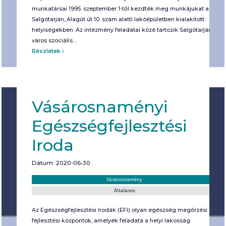
munkatársai 1995. szeptember 1-től kezdték meg munkájukat a
Salgótarján, Alagút út 10. szám alatti lakóépületben kialakított
helyiségekben. Az intézmény feladatai közé tartozik Salgótarján
város szociális…
Részletek
Vásárosnaményi
Egészségfejlesztési
Iroda
Dátum: 2020-06-30
Helyszín:
Kategória:
Vásárosnamény
Általános
Az Egészségfejlesztési Irodák (EFI) olyan egészség megőrzési és
fejlesztési központok, amelyek feladata a helyi lakosság