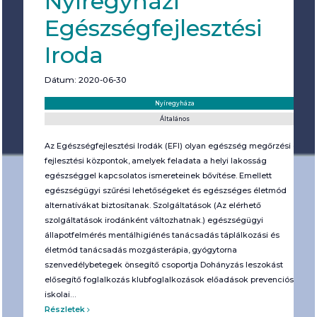
Nyíregyházi
Egészségfejlesztési
Iroda
Dátum: 2020-06-30
Helyszín:
Kategória:
Nyíregyháza
Általános
Az Egészségfejlesztési Irodák (EFI) olyan egészség megőrzési és
fejlesztési központok, amelyek feladata a helyi lakosság
egészséggel kapcsolatos ismereteinek bővítése. Emellett
egészségügyi szűrési lehetőségeket és egészséges életmód
alternatívákat biztosítanak. Szolgáltatások (Az elérhető
szolgáltatások irodánként változhatnak.) egészségügyi
állapotfelmérés mentálhigiénés tanácsadás táplálkozási és
életmód tanácsadás mozgásterápia, gyógytorna
szenvedélybetegek önsegítő csoportja Dohányzás leszokást
elősegítő foglalkozás klubfoglalkozások előadások prevenciós
iskolai…
Részletek