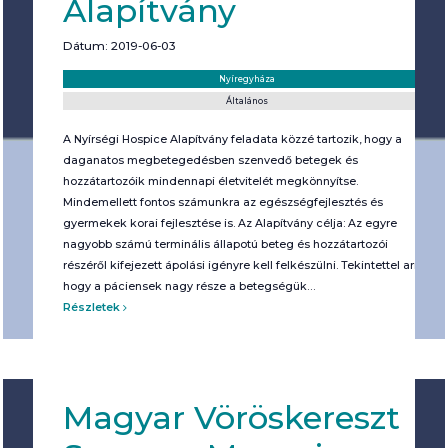
Alapítvány
Dátum: 2019-06-03
Helyszín:
Kategória:
Nyíregyháza
Általános
A Nyírségi Hospice Alapítvány feladata közzé tartozik, hogy a
daganatos megbetegedésben szenvedő betegek és
hozzátartozóik mindennapi életvitelét megkönnyítse.
Mindemellett fontos számunkra az egészségfejlesztés és
gyermekek korai fejlesztése is. Az Alapítvány célja: Az egyre
nagyobb számú terminális állapotú beteg és hozzátartozói
részéről kifejezett ápolási igényre kell felkészülni. Tekintettel arra,
hogy a páciensek nagy része a betegségük…
Részletek
Magyar Vöröskereszt