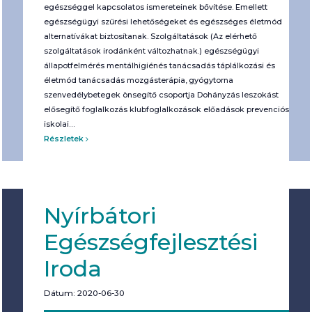
egészséggel kapcsolatos ismereteinek bővítése. Emellett
egészségügyi szűrési lehetőségeket és egészséges életmód
alternatívákat biztosítanak. Szolgáltatások (Az elérhető
szolgáltatások irodánként változhatnak.) egészségügyi
állapotfelmérés mentálhigiénés tanácsadás táplálkozási és
életmód tanácsadás mozgásterápia, gyógytorna
szenvedélybetegek önsegítő csoportja Dohányzás leszokást
elősegítő foglalkozás klubfoglalkozások előadások prevenciós
iskolai…
Részletek
Nyírbátori
Egészségfejlesztési
Iroda
Dátum: 2020-06-30