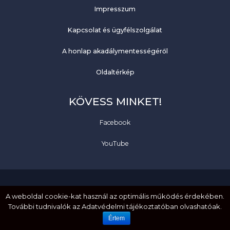
Impresszum
Kapcsolat és ügyfélszolgálat
A honlap akadálymentességéről
Oldaltérkép
KÖVESS MINKET!
Facebook
YouTube
A weboldal cookie-kat használ az optimális működés érdekében.
EMBERI JOGOK. MÉLTÓSÁG. EGYENLŐSÉG.
További tudnivalók az Adatvédelmi tájékoztatóban olvashatóak.
HOZZÁFÉRHETŐSÉG. BEFOGADÁS.
Értem
Created by