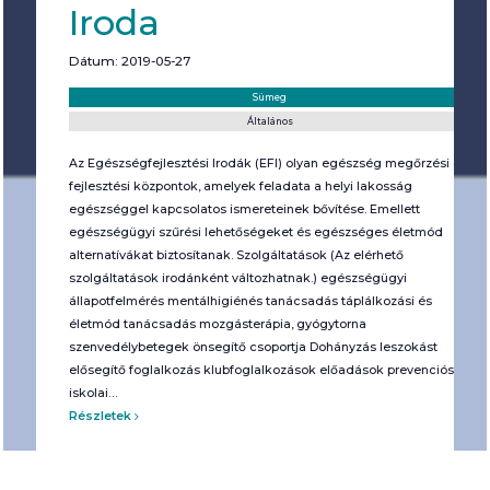
Iroda
Dátum: 2019-05-27
Helyszín:
Kategória:
Sümeg
Általános
Az Egészségfejlesztési Irodák (EFI) olyan egészség megőrzési és
fejlesztési központok, amelyek feladata a helyi lakosság
egészséggel kapcsolatos ismereteinek bővítése. Emellett
egészségügyi szűrési lehetőségeket és egészséges életmód
alternatívákat biztosítanak. Szolgáltatások (Az elérhető
szolgáltatások irodánként változhatnak.) egészségügyi
állapotfelmérés mentálhigiénés tanácsadás táplálkozási és
életmód tanácsadás mozgásterápia, gyógytorna
szenvedélybetegek önsegítő csoportja Dohányzás leszokást
elősegítő foglalkozás klubfoglalkozások előadások prevenciós
iskolai…
Részletek