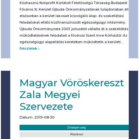
Közhasznú Nonprofit Korlátolt Felelősségű Társaság Budapest
Főváros XI. Kerület Újbuda Önkormányzatának tulajdonában álló,
elsősorban a kerület lakosait kiszolgáló alap- és szakellátási
feladatokat ellátó közfinanszírozott egészségügyi intézmény.
Újbuda Önkormányzata 2003. júliusától vállalta át a szakellátás
működtetésének feladatait a fővárosi Szent Imre Kórháztól. Az
egészségügyi alapellátás keretében működtetik a kerületi…
Részletek
Magyar Vöröskereszt
Zala Megyei
Szervezete
Dátum: 2019-08-30
Helyszín:
Kategória:
Zalaegerszeg
Általános