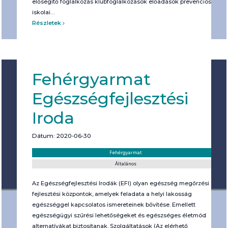
elősegítő foglalkozás klubfoglalkozások előadások prevenciós
iskolai…
Részletek
Fehérgyarmat
Egészségfejlesztési
Iroda
Dátum: 2020-06-30
Helyszín:
Kategória:
Fehérgyarmat
Általános
Az Egészségfejlesztési Irodák (EFI) olyan egészség megőrzési és
fejlesztési központok, amelyek feladata a helyi lakosság
egészséggel kapcsolatos ismereteinek bővítése. Emellett
egészségügyi szűrési lehetőségeket és egészséges életmód
alternatívákat biztosítanak. Szolgáltatások (Az elérhető