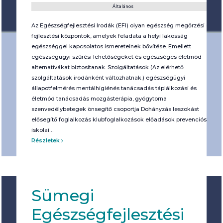
Általános
Az Egészségfejlesztési Irodák (EFI) olyan egészség megőrzési és
fejlesztési központok, amelyek feladata a helyi lakosság
egészséggel kapcsolatos ismereteinek bővítése. Emellett
egészségügyi szűrési lehetőségeket és egészséges életmód
alternatívákat biztosítanak. Szolgáltatások (Az elérhető
szolgáltatások irodánként változhatnak.) egészségügyi
állapotfelmérés mentálhigiénés tanácsadás táplálkozási és
életmód tanácsadás mozgásterápia, gyógytorna
szenvedélybetegek önsegítő csoportja Dohányzás leszokást
elősegítő foglalkozás klubfoglalkozások előadások prevenciós
iskolai…
Részletek
Sümegi
Egészségfejlesztési