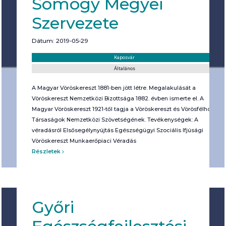
Somogy Megyei
Szervezete
Dátum: 2019-05-29
Helyszín:
Kategória:
Kaposvár
Általános
A Magyar Vöröskereszt 1881-ben jött létre. Megalakulását a
Vöröskereszt Nemzetközi Bizottsága 1882. évben ismerte el. A
Magyar Vöröskereszt 1921-től tagja a Vöröskereszt és Vörösfélhold
Társaságok Nemzetközi Szövetségének. Tevékenységek: A
véradásról Elsősegélynyújtás Egészségügyi Szociális Ifjúsági
Vöröskereszt Munkaerőpiaci Véradás
Részletek
Győri