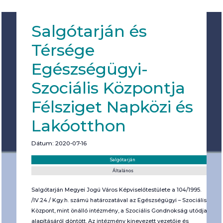
Salgótarján és
Térsége
Egészségügyi-
Szociális Központja
Félsziget Napközi és
Lakóotthon
Dátum: 2020-07-16
Helyszín:
Kategória:
Salgótarján
Általános
Salgótarján Megyei Jogú Város Képviselőtestülete a 104/1995.
/IV.24./ Kgy.h. számú határozatával az Egészségügyi – Szociális
Központ, mint önálló intézmény, a Szociális Gondnokság utódja
alapításáról döntött. Az intézmény kinevezett vezetője és