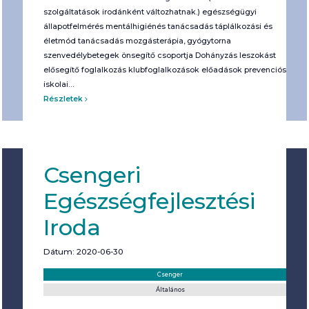
szolgáltatások irodánként változhatnak.) egészségügyi
állapotfelmérés mentálhigiénés tanácsadás táplálkozási és
életmód tanácsadás mozgásterápia, gyógytorna
szenvedélybetegek önsegítő csoportja Dohányzás leszokást
elősegítő foglalkozás klubfoglalkozások előadások prevenciós
iskolai…
Részletek
Csengeri
Egészségfejlesztési
Iroda
Dátum: 2020-06-30
Helyszín:
Kategória:
Csenger
Általános