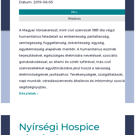
Dátum: 2019-06-05
Helyszín:
Kategória:
Pécs
Általános
A Magyar Vöröskereszt, mint civil szervezet 1881 óta végzi
humanitárius feladatait az emberiesség, pártatlanság,
semlegesség, függetlenség, önkéntesség, egység,
egyetemesség alapelvek mentén. A humanitárius eszmék
terjesztésével, egészséges életmódra neveléssel, szociális
gondoskodással, az állami és üzleti szférával, más civil
szervezetekkel együttműködve járul hozzá a lakosság
életminőségének javításához. Tevékenységek, szolgáltatások,
napi munkák: véradásszervezés általános és intézményi szociális
segítségnyújtás…
Részletek
Nyírségi Hospice