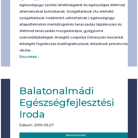
egészségügyi szűrési lehetőségeket és egészséges életmód
alternatívákat biztosítanak. Szolgáltatások (Az elérhető
szolgáltatások irodánként változhatnak.) egészségügyi
állapotfelmérés mentálhigiénés tanácsadás táplálkozási és
életmód tanácsadás mozgásterápia, gyógytorna
szenvedélybetegek önsegítő csoportja Dohányzás leszokást
elősegítő foglalkozás klubfoglalkozások előadások prevenciós
iskolai…
Részletek
Balatonalmádi
Egészségfejlesztési
Iroda
Dátum: 2019-05-27
Helyszín:
Kategória:
Balatonalmádi