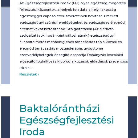
Az Egészségfejlesztési Irodák (EFI) olyan egészség megőrzési és
fejlesztési központok, amelyek feladata a helyi lakosság
egészséggel kapcsolatos ismereteinek bővítése. Emellett
egészségügyi szűrési lehetőségeket és egészséges életmód
alternatívákat biztosítanak. Szolgáltatások (Az elérhető
szolgáltatások irodánként változhatnak.) egészségügyi
állapotfelmérés mentálhigiénés tanácsadás táplálkozási és
életmód tanácsadás mozgásterápia, gyógytorna
szenvedélybetegek önsegítő csoportja Dohányzás leszokást
elősegítő foglalkozás klubfoglalkozások előadások prevenciós
iskolai…
Részletek
Baktalórántházi
Egészségfejlesztési
Iroda