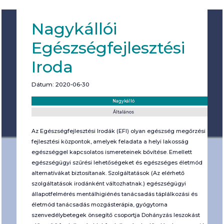
Nagykállói
Egészségfejlesztési
Iroda
Dátum: 2020-06-30
Helyszín:
Kategória:
Nagykálló
Általános
Az Egészségfejlesztési Irodák (EFI) olyan egészség megőrzési és
fejlesztési központok, amelyek feladata a helyi lakosság
egészséggel kapcsolatos ismereteinek bővítése. Emellett
egészségügyi szűrési lehetőségeket és egészséges életmód
alternatívákat biztosítanak. Szolgáltatások (Az elérhető
szolgáltatások irodánként változhatnak.) egészségügyi
állapotfelmérés mentálhigiénés tanácsadás táplálkozási és
életmód tanácsadás mozgásterápia, gyógytorna
szenvedélybetegek önsegítő csoportja Dohányzás leszokást