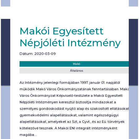
Makói Egyesített
Népjóléti Intézmény
Dátum: 2020-03-09
Helyszín:
Kategória:
Makó
Általános
Az Intézmény jelenlegi formájában 1997. január 01. napjától
működik Makó Város Önkormányzatának fenntartásában. Makó
Város Önkormányzat Képviselő-testülete a Makói Egyesített
Népjóléti Intézményen keresztül biztosítja mindazokat a
személyes gondoskodást nyújtó alap és szakosított ellátásokat,
gyermekvédelmi alapellátásokat, valamint egészségügyi
alapellátásokat, amelyeket az Szt, a Gyvt., és az Eü. törvények
kötelezővé tesznek. A Makói ENI integrált intézményként
magába…