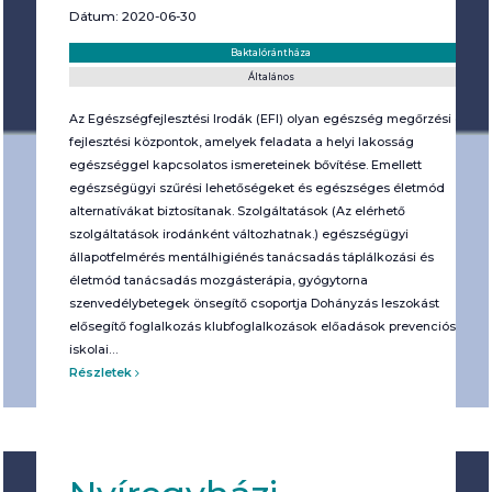
Dátum: 2020-06-30
Helyszín:
Kategória:
Baktalórántháza
Általános
Az Egészségfejlesztési Irodák (EFI) olyan egészség megőrzési és
fejlesztési központok, amelyek feladata a helyi lakosság
egészséggel kapcsolatos ismereteinek bővítése. Emellett
egészségügyi szűrési lehetőségeket és egészséges életmód
alternatívákat biztosítanak. Szolgáltatások (Az elérhető
szolgáltatások irodánként változhatnak.) egészségügyi
állapotfelmérés mentálhigiénés tanácsadás táplálkozási és
életmód tanácsadás mozgásterápia, gyógytorna
szenvedélybetegek önsegítő csoportja Dohányzás leszokást
elősegítő foglalkozás klubfoglalkozások előadások prevenciós
iskolai…
Részletek