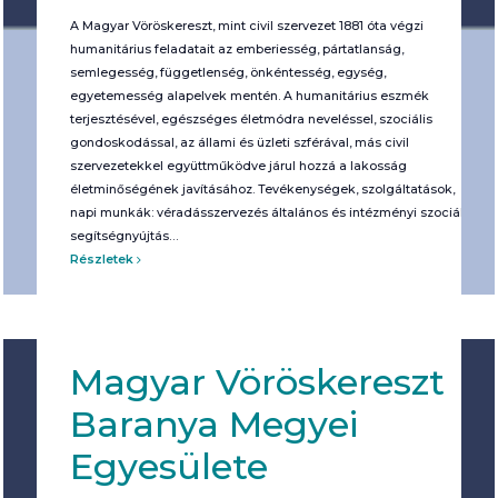
A Magyar Vöröskereszt, mint civil szervezet 1881 óta végzi
humanitárius feladatait az emberiesség, pártatlanság,
semlegesség, függetlenség, önkéntesség, egység,
egyetemesség alapelvek mentén. A humanitárius eszmék
terjesztésével, egészséges életmódra neveléssel, szociális
gondoskodással, az állami és üzleti szférával, más civil
szervezetekkel együttműködve járul hozzá a lakosság
életminőségének javításához. Tevékenységek, szolgáltatások,
napi munkák: véradásszervezés általános és intézményi szociális
segítségnyújtás…
Részletek
Magyar Vöröskereszt
Baranya Megyei
Egyesülete