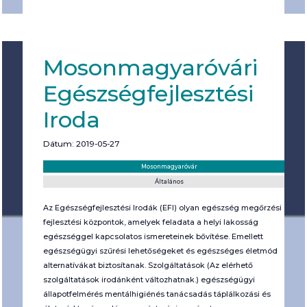
Mosonmagyaróvári
Egészségfejlesztési
Iroda
Dátum: 2019-05-27
Helyszín:
Kategória:
Mosonmagyaróvár
Általános
Az Egészségfejlesztési Irodák (EFI) olyan egészség megőrzési és
fejlesztési központok, amelyek feladata a helyi lakosság
egészséggel kapcsolatos ismereteinek bővítése. Emellett
egészségügyi szűrési lehetőségeket és egészséges életmód
alternatívákat biztosítanak. Szolgáltatások (Az elérhető
szolgáltatások irodánként változhatnak.) egészségügyi
állapotfelmérés mentálhigiénés tanácsadás táplálkozási és