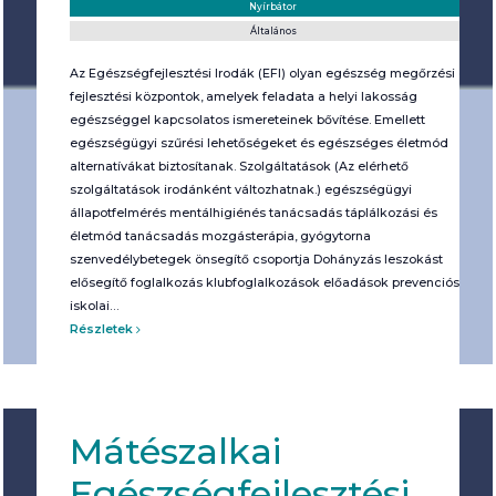
Helyszín:
Kategória:
Nyírbátor
Általános
Az Egészségfejlesztési Irodák (EFI) olyan egészség megőrzési és
fejlesztési központok, amelyek feladata a helyi lakosság
egészséggel kapcsolatos ismereteinek bővítése. Emellett
egészségügyi szűrési lehetőségeket és egészséges életmód
alternatívákat biztosítanak. Szolgáltatások (Az elérhető
szolgáltatások irodánként változhatnak.) egészségügyi
állapotfelmérés mentálhigiénés tanácsadás táplálkozási és
életmód tanácsadás mozgásterápia, gyógytorna
szenvedélybetegek önsegítő csoportja Dohányzás leszokást
elősegítő foglalkozás klubfoglalkozások előadások prevenciós
iskolai…
Részletek
Mátészalkai
Egészségfejlesztési