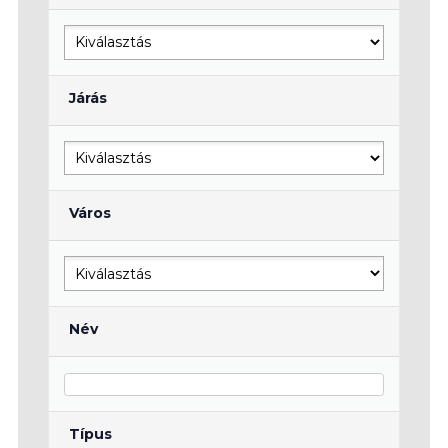
Járás
Város
Név
Típus