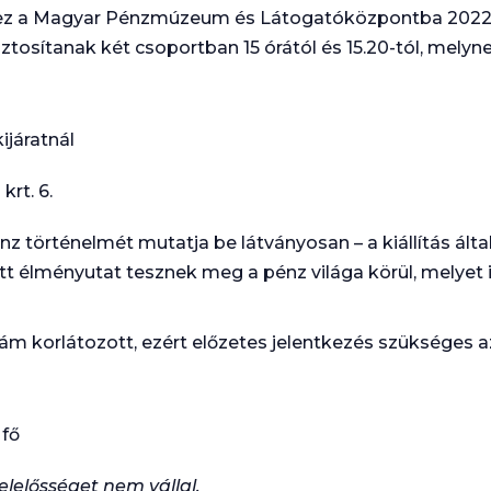
rvez a Magyar Pénzmúzeum és Látogatóközpontba 2022.
iztosítanak két csoportban 15 órától és 15.20-tól, melyne
ijáratnál
rt. 6.
történelmét mutatja be látványosan – a kiállítás álta
t élményutat tesznek meg a pénz világa körül, melyet in
zám korlátozott, ezért előzetes jelentkezés szükséges 
 fő
elelősséget nem vállal.