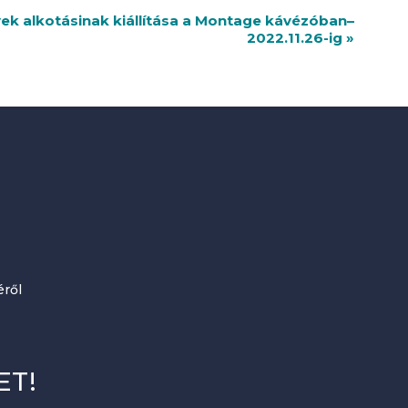
ek alkotásinak kiállítása a Montage kávézóban–
2022.11.26-ig
»
ről
ET!