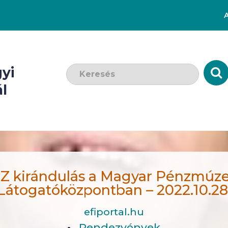
Keresendő szó:
yi
l
Z kirándulás a Magyar Pénzmúz
Látogatóközpontban – 2022.10.28
efiportal.hu
Rendezvények