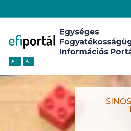
Egységes
Fogyatékosságüg
Információs Portá
SINOS