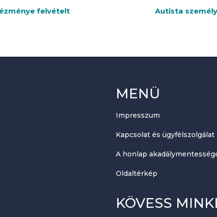
tézménye felvételt
Autista személy
MENÜ
Impresszum
Kapcsolat és ügyfélszolgálat
A honlap akadálymentességé
Oldaltérkép
KÖVESS MINK