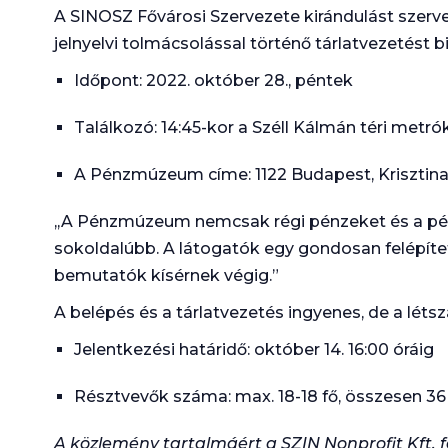
A SINOSZ Fővárosi Szervezete kirándulást sze
jelnyelvi tolmácsolással történő tárlatvezetést b
Időpont: 2022. október 28., péntek
Találkozó: 14:45-kor a Széll Kálmán téri metrók
A Pénzmúzeum címe: 1122 Budapest, Krisztina k
,,A Pénzmúzeum nemcsak régi pénzeket és a pénz 
sokoldalúbb. A látogatók egy gondosan felépítet
bemutatók kísérnek végig.”
A belépés és a tárlatvezetés ingyenes, de a léts
Jelentkezési határidő: október 14. 16:00 óráig
Résztvevők száma: max. 18-18 fő, összesen 36
A közlemény tartalmáért a SZIN Nonprofit Kft. f