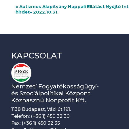
R
«
Autizmus Alapítvány Nappali Ellátást Nyújtó In
hirdet– 2022.10.31.
e
n
d
e
KAPCSOLAT
z
v
é
n
Nemzeti Fogyatékosságügyi-
y
és Szociálpolitikai Központ
Közhasznú Nonprofit Kft.
n
1138 Budapest, Váci út 191.
a
Telefon: (+36 1) 450 32 30
v
Fax: (+36 1) 450 32 35