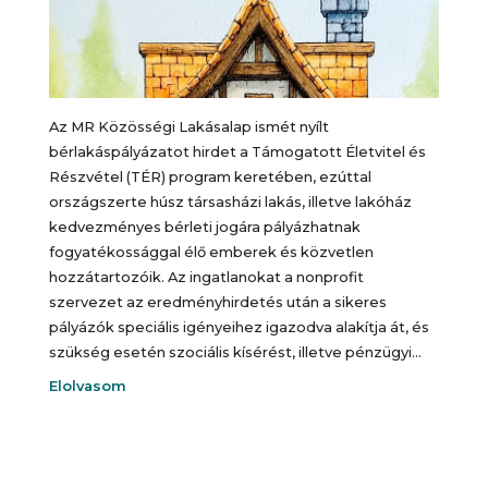
Az MR Közösségi Lakásalap ismét nyílt
bérlakáspályázatot hirdet a Támogatott Életvitel és
Részvétel (TÉR) program keretében, ezúttal
országszerte húsz társasházi lakás, illetve lakóház
kedvezményes bérleti jogára pályázhatnak
fogyatékossággal élő emberek és közvetlen
hozzátartozóik. Az ingatlanokat a nonprofit
szervezet az eredményhirdetés után a sikeres
pályázók speciális igényeihez igazodva alakítja át, és
szükség esetén szociális kísérést, illetve pénzügyi…
Elolvasom