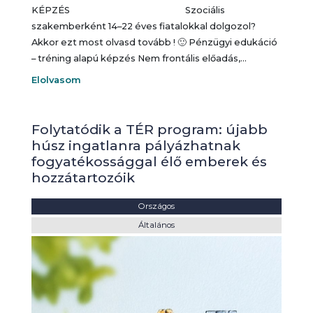
KÉPZÉS Szociális
szakemberként 14–22 éves fiatalokkal dolgozol?
Akkor ezt most olvasd tovább ! 🙂 Pénzügyi edukáció
– tréning alapú képzés Nem frontális előadás,…
Elolvasom
Folytatódik a TÉR program: újabb
húsz ingatlanra pályázhatnak
fogyatékossággal élő emberek és
hozzátartozóik
Helyszín:
Országos
Kategória:
Általános