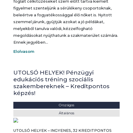
foglalt célkitűzéseket szem előtt tartva kiemelt
figyelmet szenteljünk a sérülékeny csoportoknak,
beleértve a fogyatékossággal élő nőket is. Nyitott
szemmel járunk, gyűjtjük azokat a jó példákat,
melyekből tanulva valódi, kézzelfogható
megoldásokat nyújthatunk a szakmaterület számára.
Ennek jegyében…
Elolvasom
UTOLSÓ HELYEK! Pénzügyi
edukációs tréning szociális
szakembereknek – Kreditpontos
képzés!
Helyszín:
Országos
Kategória:
Általános
UTOLSÓ HELYEK – INGYENES, 32 KREDITPONTOS