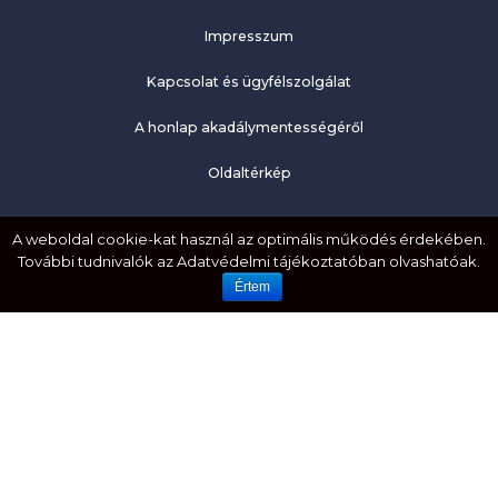
Impresszum
Kapcsolat és ügyfélszolgálat
A honlap akadálymentességéről
Oldaltérkép
KÖVESS MINKET!
A weboldal cookie-kat használ az optimális működés érdekében.
További tudnivalók az Adatvédelmi tájékoztatóban olvashatóak.
Facebook
Értem
YouTube
EMBERI JOGOK. MÉLTÓSÁG. EGYENLŐSÉG.
HOZZÁFÉRHETŐSÉG. BEFOGADÁS.