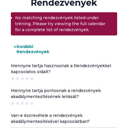
Rendezvények
No matching rendezvények listed under
tréning. Please try viewing the full calendar
for a complete list of rendezvények.
Rendezvények
«
Korábbi
Rendezvények
lista
navigáció
Mennyire tartja hasznosnak a Rendezvényekkel
kapcsolatos oldalt?
Mennyire tartja pontosnak a rendezvények
akadálymentesítésének leírását?
Van-e észrevétele a rendezvények
akadálymentesítésével kapcsolatban?