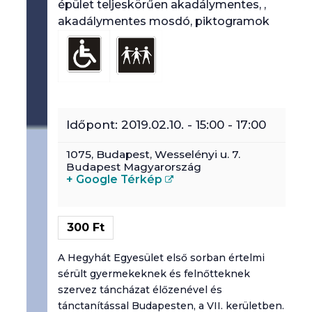
épület teljeskörűen akadálymentes, ,
akadálymentes mosdó, piktogramok
autizmusbarát program
piktogramok
színkódok
Időpont:
2019.02.10. - 15:00
-
17:00
afáziás résztvevőknek szervezett rendezvény
1075,
Budapest
,
Wesselényi u. 7.
online esemény
Budapest
Magyarország
+ Google Térkép
fogyatékos emberek családtagjainak, gondozóinak szóló program
szakembereknek szóló program
300 Ft
A Hegyhát Egyesület első sorban értelmi
sérült gyermekeknek és felnőtteknek
szervez táncházat élőzenével és
tánctanítással Budapesten, a VII. kerületben.