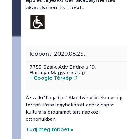
épület teljeskörűen akadálymentes,
akadálymentes mosdó
Időpont:
2020.08.29.
7753,
Szajk
,
Ady Endre u 19.
Baranya
Magyarország
+ Google Térkép
A szajki "Fogadj el" Alapítvány jótékonysági
terepfutással egybekötött egész napos
kulturális programot tart napközi
otthonukban.
Tudj meg többet »