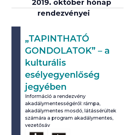
2019. október hónap
rendezvényei
„TAPINTHATÓ
GONDOLATOK” – a
kulturális
esélyegyenlőség
jegyében
Információ a rendezvény
akadálymentességéről: rámpa,
akadálymentes mosdó, látássérültek
számára a program akadálymentes,
vezetősáv