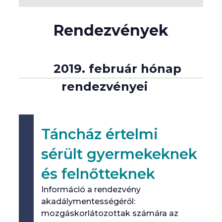
audionarráció
Rendezvények
adó-vevő készülék biztosítása
Rendezvények
személyi kísérés
2019. február hónap
lista
Braille-írás
navigáció
rendezvényei
hanganyag
jelnyelv
Táncház értelmi
jelnyelvi tolmácsolás
sérült gyermekeknek
és felnőtteknek
feliratozás
Információ a rendezvény
indukciós erősítés
akadálymentességéről:
mozgáskorlátozottak számára az
könnyen érthető