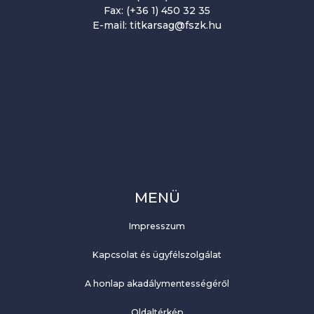
Fax: (+36 1) 450 32 35
E-mail: titkarsag@fszk.hu
MENÜ
Impresszum
Kapcsolat és ügyfélszolgálat
A honlap akadálymentességéről
Oldaltérkép