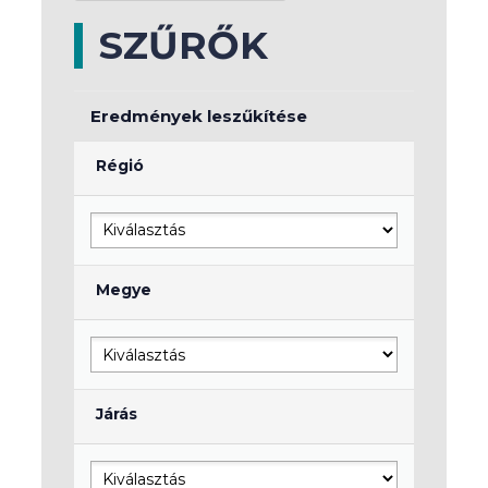
SZŰRŐK
Eredmények leszűkítése
Régió
Megye
Járás