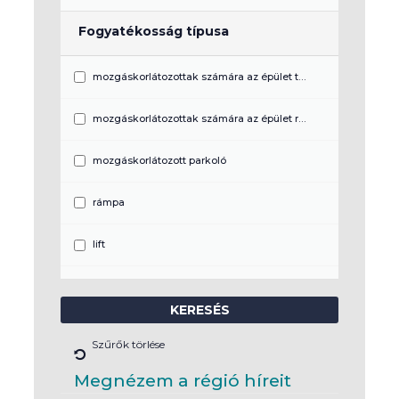
Fogyatékosság típusa
mozgáskorlátozottak számára az épület teljeskörűen akadálymentes
mozgáskorlátozottak számára az épület részben akadálymentes
mozgáskorlátozott parkoló
rámpa
lift
akadálymentes mosdó
látássérültek számára a program akadálymentes
Szűrők törlése
vezetősáv
Megnézem a régió híreit