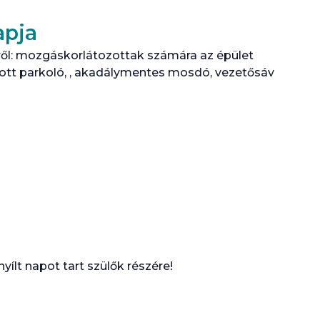
apja
ől: mozgáskorlátozottak számára az épület
tt parkoló, , akadálymentes mosdó, vezetősáv
lt napot tart szülők részére!