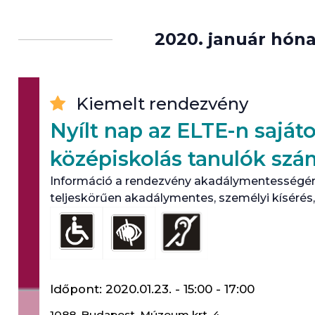
2020. január hón
Kiemelt rendezvény
Nyílt nap az ELTE-n saját
középiskolás tanulók szá
Információ a rendezvény akadálymentességér
teljeskörűen akadálymentes, személyi kísérés,
Időpont:
2020.01.23. - 15:00
-
17:00
1088,
Budapest
,
Múzeum krt. 4.