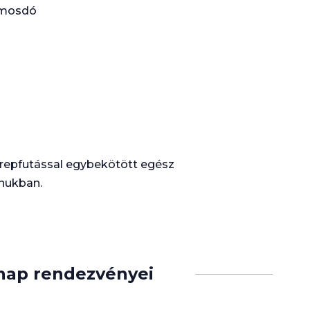
 mosdó
terepfutással egybekötött egész
onukban.
nap rendezvényei