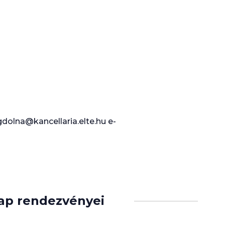
dolna@kancellaria.elte.hu e-
nap rendezvényei