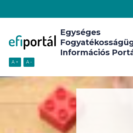
Egységes
Fogyatékosságüg
Információs Portá