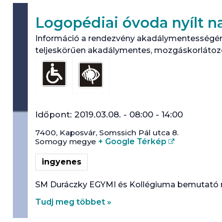
Logopédiai óvoda nyílt n
Információ a rendezvény akadálymentességér
teljeskörűen akadálymentes, mozgáskorlátozo
Időpont:
2019.03.08. - 08:00
-
14:00
7400,
Kaposvár
,
Somssich Pál utca 8.
Somogy megye
+ Google Térkép
ingyenes
SM Duráczky EGYMI és Kollégiuma bemutató nyí
Tudj meg többet »