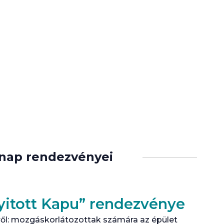
ránd Tudományegyetemen a
 rendezvény csak előzetes
ónap rendezvényei
Nyitott Kapu” rendezvénye
ől: mozgáskorlátozottak számára az épület