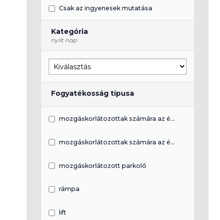
Csak az ingyenesek mutatása
Kategória
nyílt nap
Fogyatékosság típusa
mozgáskorlátozottak számára az épület teljeskörűen akadálymentes
mozgáskorlátozottak számára az épület részben akadálymentes
mozgáskorlátozott parkoló
rámpa
lift