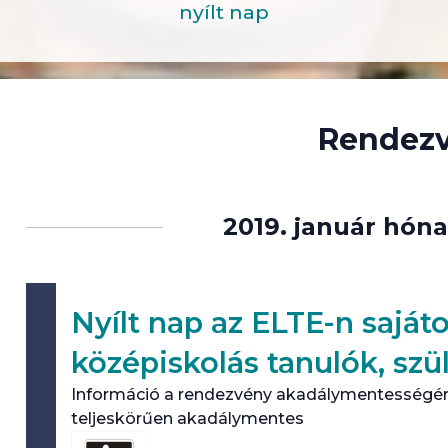
nyílt nap
Rendez
Rendezvények
lista
2019. január hón
navigáció
Nyílt nap az ELTE-n saját
középiskolás tanulók, szü
Információ a rendezvény akadálymentességér
teljeskörűen akadálymentes