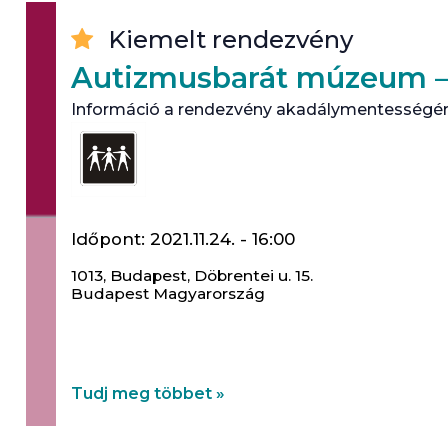
Kiemelt rendezvény
Autizmusbarát múzeum – 
Információ a rendezvény akadálymentességé
Időpont:
2021.11.24. - 16:00
1013,
Budapest
,
Döbrentei u. 15.
Budapest
Magyarország
2021. december 15-én megnyílik „Magyarorszá
múzeuma”, a Mesemúzeum.
Tudj meg többet »