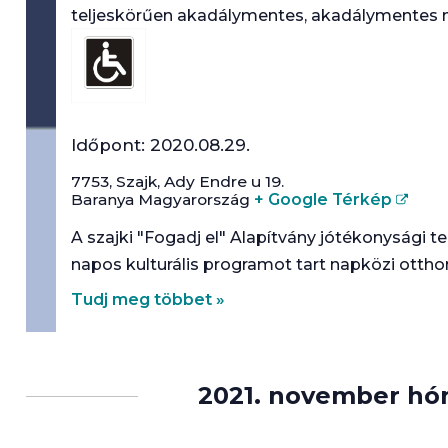
teljeskörűen akadálymentes, akadálymentes
Időpont:
2020.08.29.
7753,
Szajk
,
Ady Endre u 19.
Baranya
Magyarország
+ Google Térkép
A szajki "Fogadj el" Alapítvány jótékonysági 
napos kulturális programot tart napközi otth
Tudj meg többet »
2021. november hó