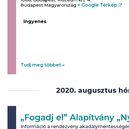
Budapest
Magyarország
+ Google Térkép
ingyenes
Nyílt napot rendeznek holnap az Eötvös Lo
sajátos nevelési igényű középiskolásoknak. A
regisztrációval látogatható!
Tudj meg többet »
2020. augusztus h
„Fogadj el” Alapítvány „
Információ a rendezvény akadálymentességér