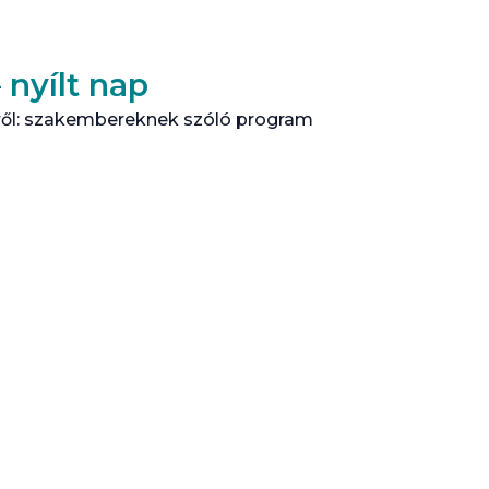
nyílt nap
ről: szakembereknek szóló program
g első autizmusbarát