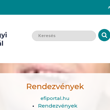
Keresendő szó:
yi
l
Rendezvények
efiportal.hu
Rendezvények