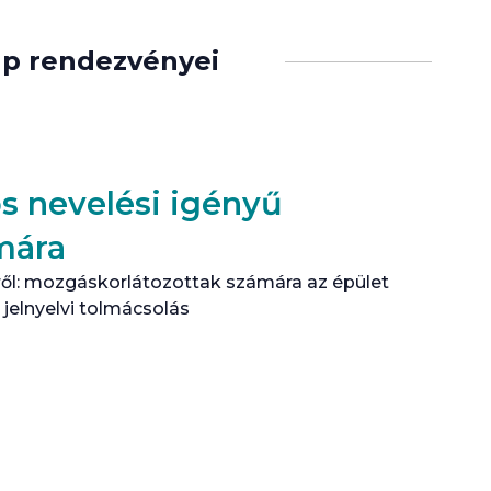
ap rendezvényei
os nevelési igényű
mára
ől: mozgáskorlátozottak számára az épület
 jelnyelvi tolmácsolás