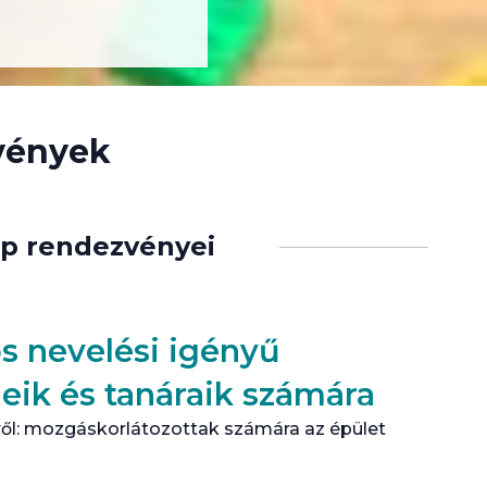
vények
ap rendezvényei
os nevelési igényű
leik és tanáraik számára
ől: mozgáskorlátozottak számára az épület