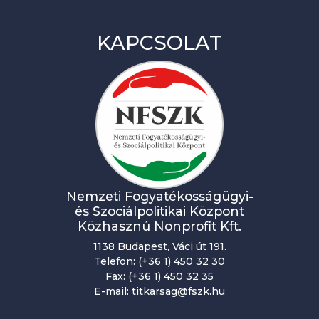
z
KAPCSOLAT
v
é
n
y
n
a
v
Nemzeti Fogyatékosságügyi-
i
és Szociálpolitikai Központ
Közhasznú Nonprofit Kft.
g
1138 Budapest, Váci út 191.
á
Telefon: (+36 1) 450 32 30
c
Fax: (+36 1) 450 32 35
E-mail: titkarsag@fszk.hu
i