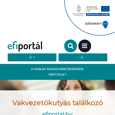
Keresendő szó:
MENÜ
A HONLAP AKADÁLYMENTESSÉGÉRŐL
KAPCSOLAT
Vakvezetőkutyás találkozó
efiportal.hu