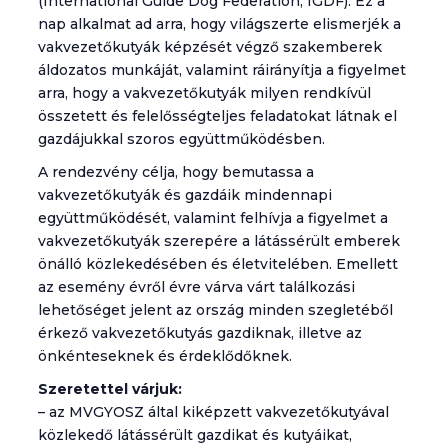
(International Guide Dog Federation, IGDF). Ez a
nap alkalmat ad arra, hogy világszerte elismerjék a
vakvezetőkutyák képzését végző szakemberek
áldozatos munkáját, valamint ráirányítja a figyelmet
arra, hogy a vakvezetőkutyák milyen rendkívül
összetett és felelősségteljes feladatokat látnak el
gazdájukkal szoros együttműködésben.
A rendezvény célja, hogy bemutassa a
vakvezetőkutyák és gazdáik mindennapi
együttműködését, valamint felhívja a figyelmet a
vakvezetőkutyák szerepére a látássérült emberek
önálló közlekedésében és életvitelében. Emellett
az esemény évről évre várva várt találkozási
lehetőséget jelent az ország minden szegletéből
érkező vakvezetőkutyás gazdiknak, illetve az
önkénteseknek és érdeklődőknek.
Szeretettel várjuk:
– az MVGYOSZ által kiképzett vakvezetőkutyával
közlekedő látássérült gazdikat és kutyáikat,