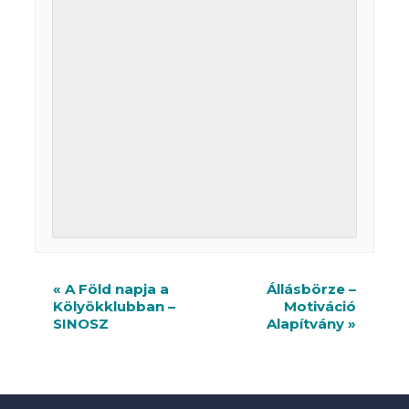
R
«
A Föld napja a
Állásbörze –
Kölyökklubban –
Motiváció
e
SINOSZ
Alapítvány
»
n
d
e