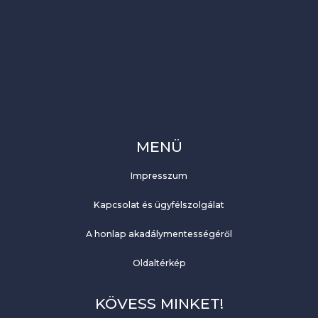
ó
MENÜ
Impresszum
Kapcsolat és ügyfélszolgálat
A honlap akadálymentességéről
Oldaltérkép
KÖVESS MINKET!