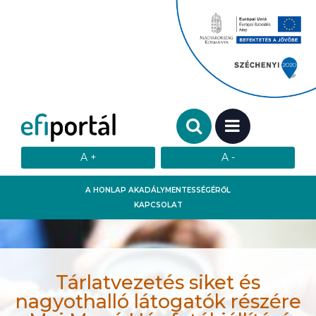
Keresendő szó:
MENÜ
A HONLAP AKADÁLYMENTESSÉGÉRŐL
KAPCSOLAT
Tárlatvezetés siket és
nagyothalló látogatók részére