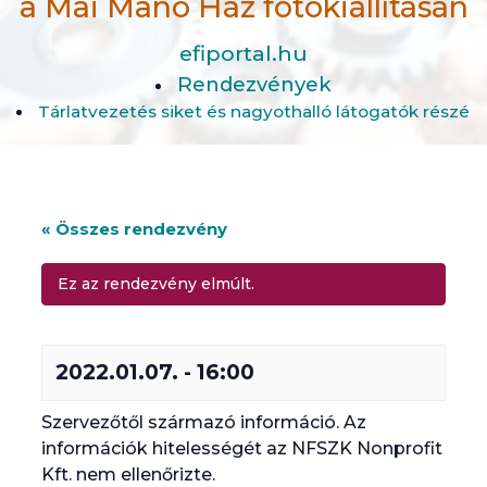
a Mai Manó Ház fotókiállításán
efiportal.hu
Rendezvények
Tárlatvezetés siket és nagyothalló látogatók részére
« Összes rendezvény
Ez az rendezvény elmúlt.
2022.01.07. - 16:00
Szervezőtől származó információ. Az
információk hitelességét az NFSZK Nonprofit
Kft. nem ellenőrizte.