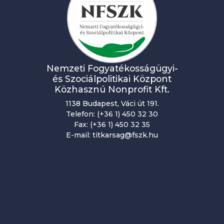
n
a
v
i
Nemzeti Fogyatékosságügyi-
g
és Szociálpolitikai Központ
á
Közhasznú Nonprofit Kft.
c
1138 Budapest, Váci út 191.
Telefon: (+36 1) 450 32 30
i
Fax: (+36 1) 450 32 35
E-mail: titkarsag@fszk.hu
ó