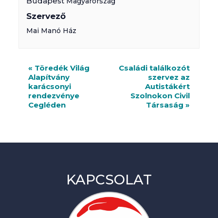
Budapest
Magyarország
Szervező
Mai Manó Ház
R
«
Töredék Világ
Családi találkozót
Alapítvány
szervez az
e
karácsonyi
Autistákért
n
rendezvénye
Szolnokon Civil
Cegléden
Társaság
»
d
e
z
v
é
KAPCSOLAT
n
y