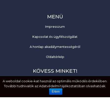
MENÜ
Impresszum
Kapcsolat és ügyfélszolgálat
A honlap akadálymentességéről
Oldaltérkép
KÖVESS MINKET!
Facebook
A weboldal cookie-kat használ az optimális működés érdekében.
További tudnivalók az Adatvédelmi tájékoztatóban olvashatóak.
YouTube
Értem