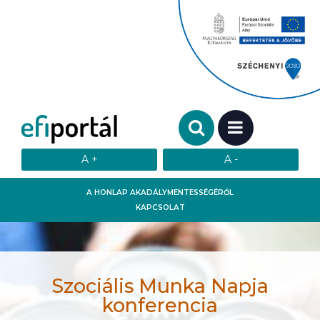
Keresendő szó:
MENÜ
A HONLAP AKADÁLYMENTESSÉGÉRŐL
KAPCSOLAT
Szociális Munka Napja
konferencia