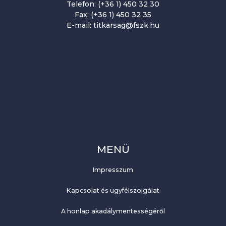
Telefon: (+36 1) 450 32 30
i
Fax: (+36 1) 450 32 35
E-mail: titkarsag@fszk.hu
ó
MENÜ
Impresszum
Kapcsolat és ügyfélszolgálat
A honlap akadálymentességéről