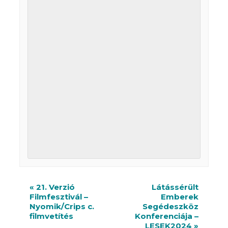
R
«
21. Verzió
Látássérült
Filmfesztivál –
Emberek
e
Nyomik/Crips c.
Segédeszköz
n
filmvetítés
Konferenciája –
LESEK2024
»