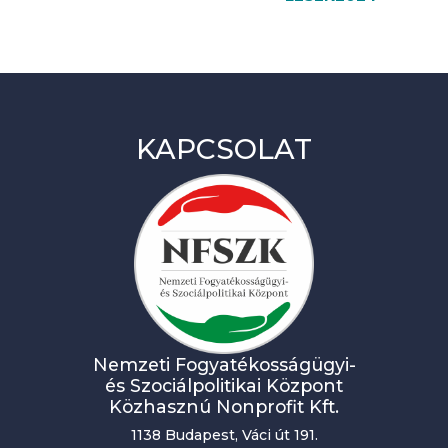
d
e
z
v
é
KAPCSOLAT
n
y
n
a
v
i
Nemzeti Fogyatékosságügyi-
g
és Szociálpolitikai Központ
á
Közhasznú Nonprofit Kft.
c
1138 Budapest, Váci út 191.