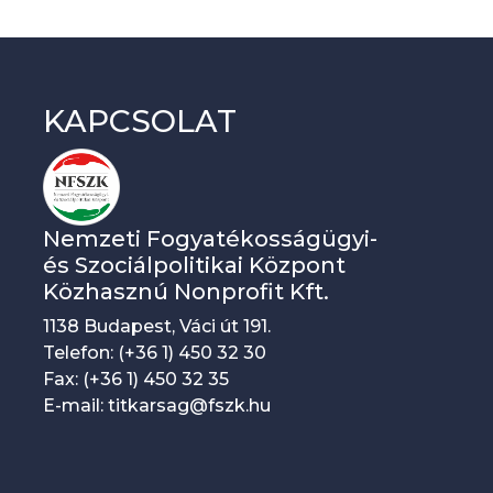
n
d
e
KAPCSOLAT
z
v
é
n
Nemzeti Fogyatékosságügyi-
y
és Szociálpolitikai Központ
Közhasznú Nonprofit Kft.
n
1138 Budapest, Váci út 191.
a
Telefon: (+36 1) 450 32 30
v
Fax: (+36 1) 450 32 35
i
E-mail: titkarsag@fszk.hu
g
á