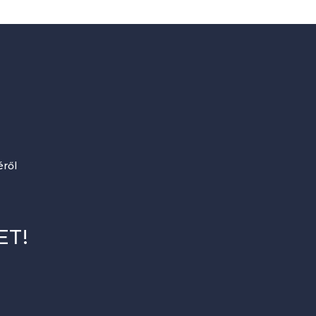
ről
ET!