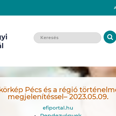
Keresendő szó:
yi
l
körkép Pécs és a régió történel
megjelenítéssel– 2023.05.09.
efiportal.hu
Rendezvények