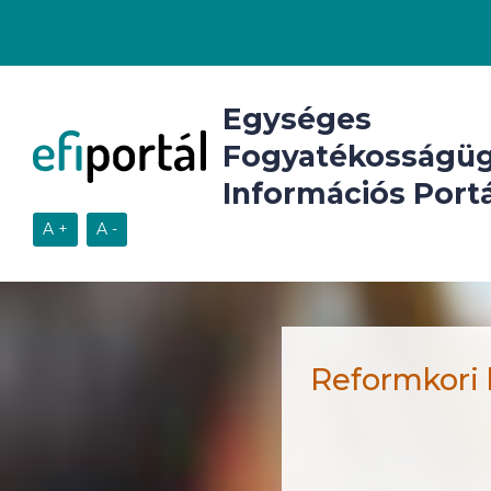
Egységes
Fogyatékosságüg
Információs Portá
Reformkori 