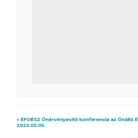
R
«
ÉFOÉSZ Önérvényesítő konferencia az Önálló Él
2023.05.05.
e