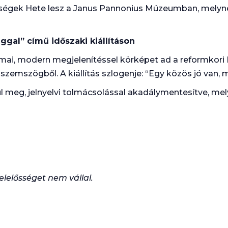
ségek Hete lesz a Janus Pannonius Múzeumban, melyn
ggal” című időszaki kiállításon
 mai, modern megjelenítéssel körképet ad a reformkori 
szemszögből. A kiállítás szlogenje: “Egy közös jó van, 
 meg, jelnyelvi tolmácsolással akadálymentesítve, mely
elelősséget nem vállal.