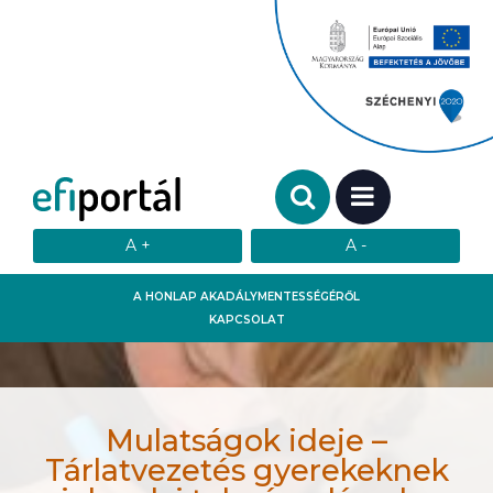
Keresendő szó:
MENÜ
A HONLAP AKADÁLYMENTESSÉGÉRŐL
KAPCSOLAT
Mulatságok ideje –
Tárlatvezetés gyerekeknek