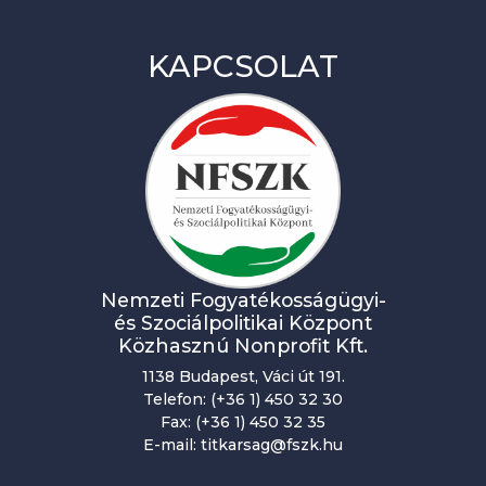
é
n
KAPCSOLAT
y
n
a
v
i
g
Nemzeti Fogyatékosságügyi-
á
és Szociálpolitikai Központ
c
Közhasznú Nonprofit Kft.
i
1138 Budapest, Váci út 191.
Telefon: (+36 1) 450 32 30
ó
Fax: (+36 1) 450 32 35
E-mail: titkarsag@fszk.hu