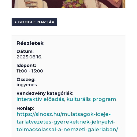
+ GOOGLE NAPTÁR
Részletek
Dátum:
2025.08.16.
Időpont:
11:00 - 13:00
Összeg:
ingyenes
Rendezvény kategóriák:
interaktív előadás
kulturális program
,
Honlap:
https://sinosz.hu/mulatsagok-ideje-
tarlatvezetes-gyerekeknek-jelnyelvi-
tolmacsolassal-a-nemzeti-galeriaban/