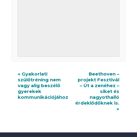
R
«
Gyakorlati
Beethoven –
szülőtréning nem
projekt Fesztivál
e
vagy alig beszélő
– Út a zenéhez –
n
gyerekek
siket és
kommunikációjához
nagyothalló
d
érdeklődőknek is.
»
e
z
v