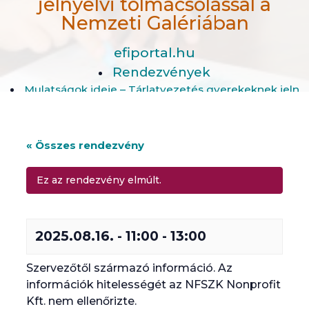
jelnyelvi tolmácsolással a
Nemzeti Galériában
efiportal.hu
Rendezvények
Mulatságok ideje – Tárlatvezetés gyerekeknek jelnye
« Összes rendezvény
Ez az rendezvény elmúlt.
2025.08.16. - 11:00
-
13:00
Szervezőtől származó információ. Az
információk hitelességét az NFSZK Nonprofit
Kft. nem ellenőrizte.