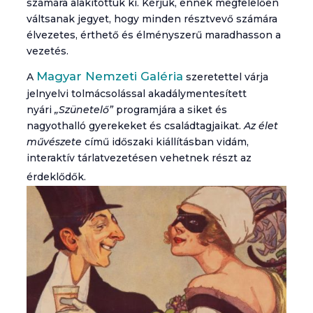
számára alakítottuk ki. Kérjük, ennek megfelelően
váltsanak jegyet, hogy minden résztvevő számára
élvezetes, érthető és élményszerű maradhasson a
vezetés.
Magyar Nemzeti Galéria
A
szeretettel várja
jelnyelvi tolmácsolással akadálymentesített
nyári
„Szünetelő”
programjára a siket és
nagyothalló gyerekeket és családtagjaikat.
Az élet
művészete
című időszaki kiállításban vidám,
interaktív tárlatvezetésen vehetnek részt az
érdeklődők.