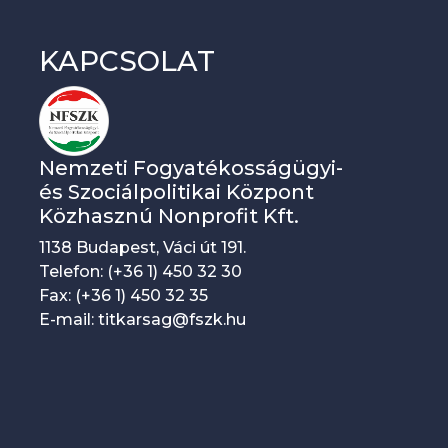
d
e
KAPCSOLAT
z
v
é
Nemzeti Fogyatékosságügyi-
n
és Szociálpolitikai Központ
y
Közhasznú Nonprofit Kft.
n
1138 Budapest, Váci út 191.
a
Telefon: (+36 1) 450 32 30
Fax: (+36 1) 450 32 35
v
E-mail: titkarsag@fszk.hu
i
g
á
c