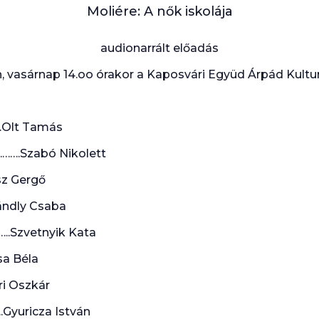
Moliére: A nők iskolája
audionarrált előadás
n, vasárnap 14.oo órakor a Kaposvári Együd Árpád Kultu
.Olt Tamás
a……….Szabó Nikolett
z Gergő
ándly Csaba
…..Szvetnyik Kata
a Béla
i Oszkár
.Gyuricza István