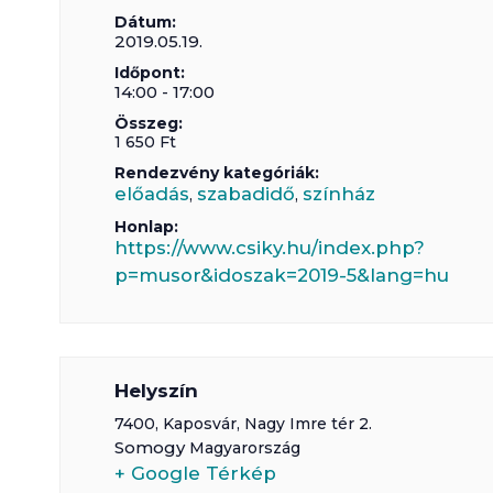
Dátum:
2019.05.19.
Időpont:
14:00 - 17:00
Összeg:
1 650 Ft
Rendezvény kategóriák:
előadás
szabadidő
színház
,
,
Honlap:
https://www.csiky.hu/index.php?
p=musor&idoszak=2019-5&lang=hu
Helyszín
7400,
Kaposvár
,
Nagy Imre tér 2.
Somogy
Magyarország
+ Google Térkép