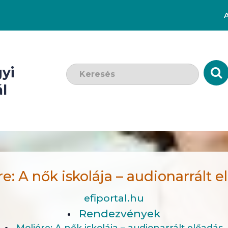
Keresendő szó:
yi
l
e: A nők iskolája – audionarrált 
efiportal.hu
Rendezvények
Moliére: A nők iskolája – audionarrált előadás