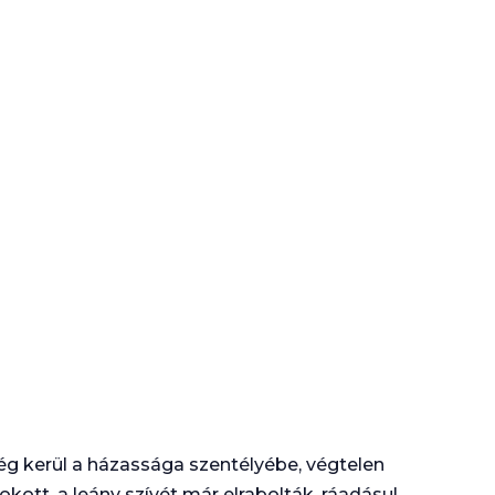
ség kerül a házassága szentélyébe, végtelen
kott, a leány szívét már elrabolták, ráadásul