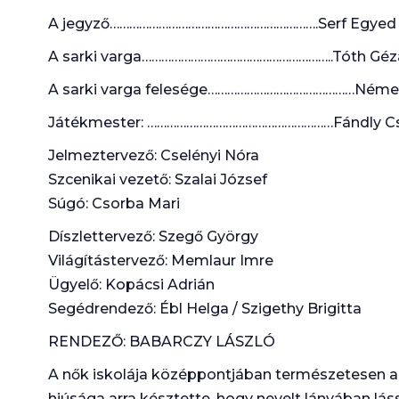
A jegyző……………………………………………………….Serf Egyed
A sarki varga…………………………………………………..Tóth Géz
A sarki varga felesége………………………………………Néme
Játékmester: …………………………………………………Fándly C
Jelmeztervező: Cselényi Nóra
Szcenikai vezető: Szalai József
Súgó: Csorba Mari
Díszlettervező: Szegő György
Világítástervező: Memlaur Imre
Ügyelő: Kopácsi Adrián
Segédrendező: Ébl Helga / Szigethy Brigitta
RENDEZŐ: BABARCZY LÁSZLÓ
A nők iskolája középpontjában természetesen a há
hiúsága arra késztette, hogy nevelt lányában lás