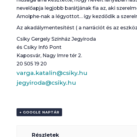
nevelőapja legjobb barátjának fia az, aki szerel
Arnolphe-nak a légyottot… így kezdődik a szere
Az akadálymentesítést ( a narrációt és az eszközö
Csiky Gergely Színház Jegyiroda
és Csiky Infó Pont
Kaposvár, Nagy Imre tér 2.
20 505 19 20
varga.katalin@csiky.hu
jegyiroda@csiky.hu
+ GOOGLE NAPTÁR
Részletek