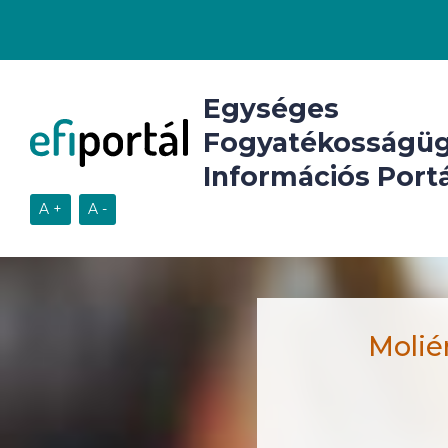
Egységes
Fogyatékosságüg
Információs Portá
Moliér