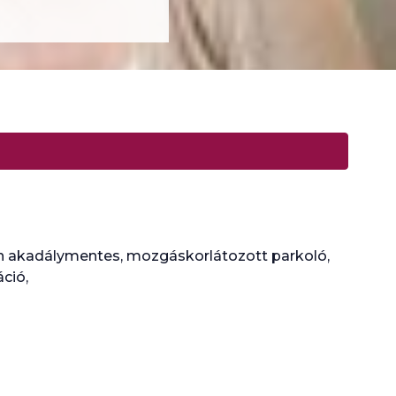
n akadálymentes, mozgáskorlátozott parkoló,
ció,