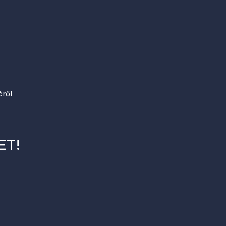
ről
ET!