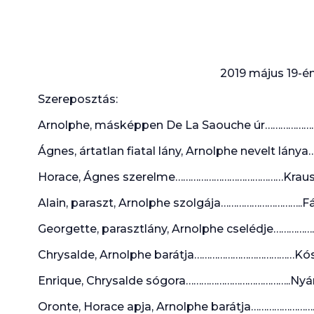
2019 május 19-é
Szereposztás:
Arnolphe, másképpen De La Saouche úr……………….
Ágnes, ártatlan fiatal lány, Arnolphe nevelt lány
Horace, Ágnes szerelme……………………………………Kraus
Alain, paraszt, Arnolphe szolgája…………………………..F
Georgette, parasztlány, Arnolphe cselédje……………
Chrysalde, Arnolphe barátja…………………………………Kós
Enrique, Chrysalde sógora…………………………………..Nyár
Oronte, Horace apja, Arnolphe barátja…………………….