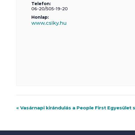
Telefon:
06-20/505-19-20
Honlap:
www.csiky.hu
R
«
Vasárnapi kirándulás a People First Egyesület
e
n