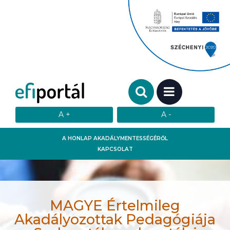
Keresendő szó:
MENÜ
A HONLAP AKADÁLYMENTESSÉGÉRŐL
KAPCSOLAT
MAGYE Értelmileg
Akadályozottak Pedagógiája