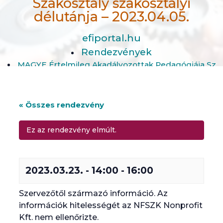
Szakosztály szakosztályi
délutánja – 2023.04.05.
efiportal.hu
Rendezvények
MAGYE Értelmileg Akadályozottak Pedagógiája Szakos
« Összes rendezvény
Ez az rendezvény elmúlt.
2023.03.23. - 14:00
-
16:00
Szervezőtől származó információ. Az
információk hitelességét az NFSZK Nonprofit
Kft. nem ellenőrizte.