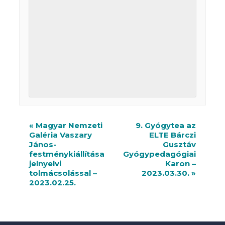
R
«
Magyar Nemzeti
9. Gyógytea az
Galéria Vaszary
ELTE Bárczi
e
János-
Gusztáv
n
festménykiállítása
Gyógypedagógiai
jelnyelvi
Karon –
d
tolmácsolással –
2023.03.30.
»
2023.02.25.
e
z
v