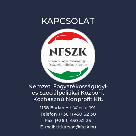
é
n
KAPCSOLAT
y
n
a
v
i
g
Nemzeti Fogyatékosságügyi-
á
és Szociálpolitikai Központ
c
Közhasznú Nonprofit Kft.
i
1138 Budapest, Váci út 191.
Telefon: (+36 1) 450 32 30
ó
Fax: (+36 1) 450 32 35
E-mail: titkarsag@fszk.hu