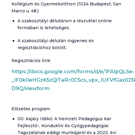
Kollégium és Gyermekotthon (1034 Budapest, San
Marco u. 48.)
A szakosztályi délutánon a részvétel online
formában is lehetséges.
A szakosztályi délután ingyenes és
regisztrációhoz kötött.
Regisztrációs link:
https://docs.google.com/forms/d/e/1FAIpQLSe-
_IF0k0eHGzK5zQiTaRr0CScs_vpx_IUFVfGax0J3
D9Q/viewform
Előzetes program
00: Kajáry Ildikó: A Nemzeti Pedagógus Kar
Fejlesztő-, Konduktív és Gyógypedagógiai
Tagozatának eddigi munkájáról és a 2023. évi