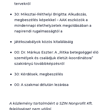
tervekről
30: Miksztai-Réthelyi Brigitta: Alkudozás,
megbeszélés képekkel – AAK eszközök a
mindennapi élethelyzetek megoldásában a
napirendi rugalmasságtól a
játékszabályok közös kitalálásáig
00: Dr. Márkus Eszter: A „Ritka betegséggel élő
személyek és családjuk életút-koordinátora”
szakirányú továbbképzésről
30: Kérdések, megbeszélés
00: A szakmai délután lezárása
A közlemény tartalmáért a SZIN Nonprofit Kft.
felelősséget nem vállal.