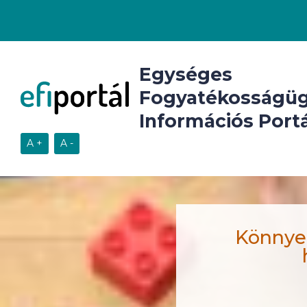
Egységes
Fogyatékosságüg
Információs Portá
Könnyen