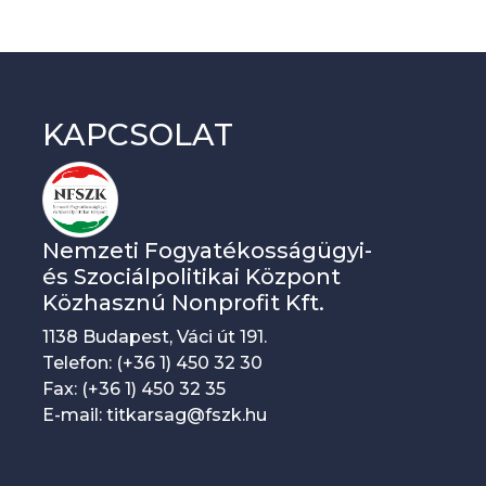
n
d
e
KAPCSOLAT
z
v
é
n
Nemzeti Fogyatékosságügyi-
y
és Szociálpolitikai Központ
Közhasznú Nonprofit Kft.
n
1138 Budapest, Váci út 191.
a
Telefon: (+36 1) 450 32 30
v
Fax: (+36 1) 450 32 35
i
E-mail: titkarsag@fszk.hu
g