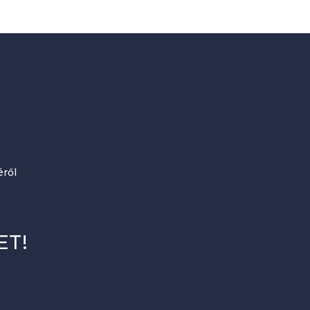
ről
ET!