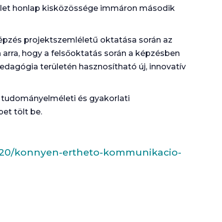
élet honlap kisközössége immáron második
pzés projektszemléletű oktatása során az
 arra, hogy a felsőoktatás során a képzésben
dagógia területén hasznosítható új, innovatív
 tudományelméleti és gyakorlati
et tölt be.
5/20/konnyen-ertheto-kommunikacio-