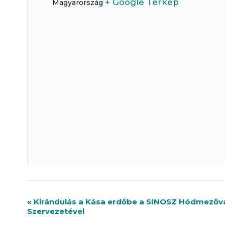
+ Google Térkép
Magyarország
R
«
Kirándulás a Kása erdőbe a SINOSZ Hódmezővás
Szervezetével
e