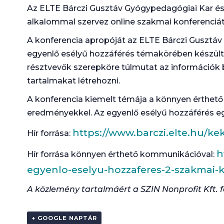
Az ELTE Bárczi Gusztáv Gyógypedagógiai Kar é
alkalommal szervez online szakmai konferenciá
A konferencia apropóját az ELTE Bárczi Gusztá
egyenlő esélyű hozzáférés témakörében készült t
résztvevők szerepköre túlmutat az információk 
tartalmakat létrehozni.
A konferencia kiemelt témája a könnyen érthet
eredményekkel. Az egyenlő esélyű hozzáférés eg
https://www.barczi.elte.hu/k
Hír forrása:
h
Hír forrása könnyen érthető kommunikációval:
egyenlo-eselyu-hozzaferes-2-szakmai-k
A közlemény tartalmáért a SZIN Nonprofit Kft. f
+ GOOGLE NAPTÁR