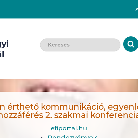
Keresendő szó:
yi
l
 érthető kommunikáció, egyenl
hozzáférés 2. szakmai konferenci
efiportal.hu
Rendezvények