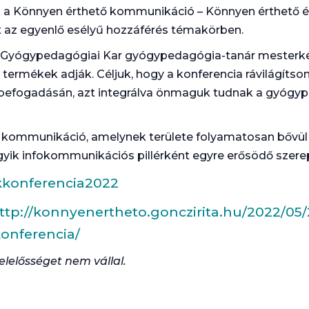
s a Könnyen érthető kommunikáció – Könnyen érthető 
t az egyenlő esélyű hozzáférés témakörben.
v Gyógypedagógiai Kar gyógypedagógia-tanár mesterké
ermékek adják. Céljuk, hogy a konferencia rávilágítson
befogadásán, azt integrálva önmaguk tudnak a gyógype
ő kommunikáció, amelynek területe folyamatosan bővül
yik infokommunikációs pillérként egyre erősödő szerep
ekkonferencia2022
ttp://konnyenertheto.gonczirita.hu/2022/0
onferencia/
elelősséget nem vállal.