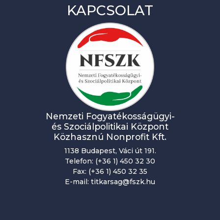
KAPCSOLAT
v
i
g
á
c
i
ó
Nemzeti Fogyatékosságügyi-
és Szociálpolitikai Központ
Közhasznú Nonprofit Kft.
1138 Budapest, Váci út 191.
Telefon: (+36 1) 450 32 30
Fax: (+36 1) 450 32 35
E-mail: titkarsag@fszk.hu