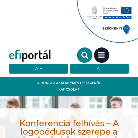
Keresendő szó:
MENÜ
A HONLAP AKADÁLYMENTESSÉGÉRŐL
KAPCSOLAT
Konferencia felhívás – A
logopédusok szerepe a