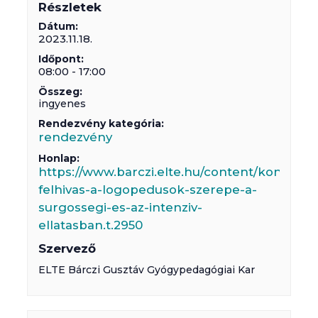
Részletek
Dátum:
2023.11.18.
Időpont:
08:00 - 17:00
Összeg:
ingyenes
Rendezvény kategória:
rendezvény
Honlap:
https://www.barczi.elte.hu/content/konferen
felhivas-a-logopedusok-szerepe-a-
surgossegi-es-az-intenziv-
ellatasban.t.2950
Szervező
ELTE Bárczi Gusztáv Gyógypedagógiai Kar