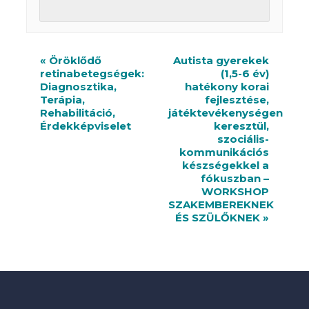
R
«
Öröklődő
Autista gyerekek
retinabetegségek:
(1,5-6 év)
e
Diagnosztika,
hatékony korai
n
Terápia,
fejlesztése,
Rehabilitáció,
játéktevékenységen
d
Érdekképviselet
keresztül,
szociális-
e
kommunikációs
készségekkel a
z
fókuszban –
v
WORKSHOP
SZAKEMBEREKNEK
é
ÉS SZÜLŐKNEK
»
n
y
n
a